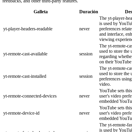
feedbacks, and other third-party features.
Galleta
Duración
Des
The yt-player-he
is used by YouTub
yt-player-headers-readable
never
preferences relat
and interface, en
viewing experien
The yt-remote-cas
used to store the 
yt-remote-cast-available
session
regarding whether
on their YouTube 
The yt-remote-cas
used to store the 
yt-remote-cast-installed
session
preferences usi
video.
YouTube sets this
yt-remote-connected-devices
never
user's video pref
embedded YouTub
YouTube sets this
yt-remote-device-id
never
user's video pref
embedded YouTub
The yt-remote-fa
is used by YouTub