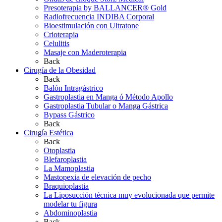
Presoterapia by BALLANCER® Gold
Radiofrecuencia INDIBA Corporal
Bioestimulación con Ultratone
Crioterapia
Celulitis
Masaje con Maderoterapia
Back
Cirugía de la Obesidad
Back
Balón Intragástrico
Gastroplastia en Manga ó Método Apollo
Gastroplastia Tubular o Manga Gástrica
Bypass Gástrico
Back
Cirugía Estética
Back
Otoplastia
Blefaroplastia
La Mamoplastia
Mastopexia de elevación de pecho
Braquioplastia
La Liposucción técnica muy evolucionada que permite
modelar tu figura
Abdominoplastia
Back