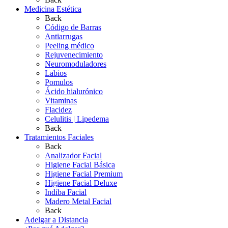
Medicina Estética
Back
Código de Barras
Antiarrugas
Peeling médico
Rejuvenecimiento
Neuromoduladores
Labios
Pomulos
Ácido hialurónico
Vitaminas
Flacidez
Celulitis | Lipedema
Back
Tratamientos Faciales
Back
Analizador Facial
Higiene Facial Básica
Higiene Facial Premium
Higiene Facial Deluxe
Indiba Facial
Madero Metal Facial
Back
Adelgar a Distancia