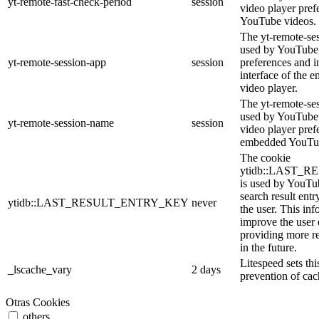
yt-remote-fast-check-period
session
video player pre
YouTube videos.
The yt-remote-ses
used by YouTube 
yt-remote-session-app
session
preferences and i
interface of the
video player.
The yt-remote-se
used by YouTube t
yt-remote-session-name
session
video player pref
embedded YouTub
The cookie
ytidb::LAST_
is used by YouTube
search result entr
ytidb::LAST_RESULT_ENTRY_KEY
never
the user. This inf
improve the user
providing more re
in the future.
Litespeed sets thi
_lscache_vary
2 days
prevention of cac
Otras Cookies
others