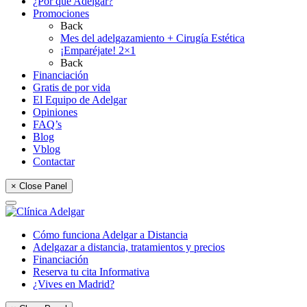
¿Por qué Adelgar?
Promociones
Back
Mes del adelgazamiento + Cirugía Estética
¡Emparéjate! 2×1
Back
Financiación
Gratis de por vida
El Equipo de Adelgar
Opiniones
FAQ’s
Blog
Vblog
Contactar
× Close Panel
Cómo funciona Adelgar a Distancia
Adelgazar a distancia, tratamientos y precios
Financiación
Reserva tu cita Informativa
¿Vives en Madrid?