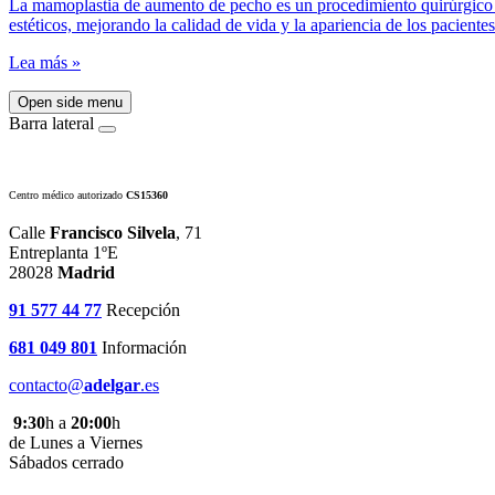
La mamoplastia de aumento de pecho es un procedimiento quirúrgico q
estéticos, mejorando la calidad de vida y la apariencia de los pacientes
Lea más »
Open side menu
Barra lateral
Centro médico autorizado
CS15360
Calle
Francisco Silvela
, 71
Entreplanta 1ºE
28028
Madrid
91 577 44 77
Recepción
681 049 801
Información
contacto@
adelgar
.es
9:30
h a
20:00
h
de Lunes a Viernes
Sábados cerrado