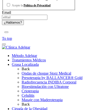
Acepto la
Política de Privacidad
Email
To top
Método Adelgar
Tratamientos Médicos
Grasa Localizada
Back
Ondas de choque Storz Medical
Presoterapia by BALLANCER® Gold
Radiofrecuencia INDIBA Corporal
Bioestimulación con Ultratone
Crioterapia
Celulitis
Masaje con Maderoterapia
Back
Cirugía de la Obesidad