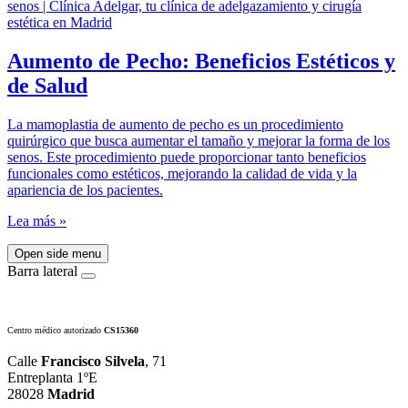
Aumento de Pecho: Beneficios Estéticos y
de Salud
La mamoplastia de aumento de pecho es un procedimiento
quirúrgico que busca aumentar el tamaño y mejorar la forma de los
senos. Este procedimiento puede proporcionar tanto beneficios
funcionales como estéticos, mejorando la calidad de vida y la
apariencia de los pacientes.
Lea más »
Open side menu
Barra lateral
Centro médico autorizado
CS15360
Calle
Francisco Silvela
, 71
Entreplanta 1ºE
28028
Madrid