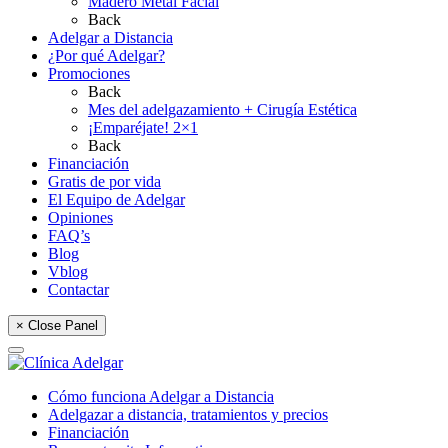
Madero Metal Facial
Back
Adelgar a Distancia
¿Por qué Adelgar?
Promociones
Back
Mes del adelgazamiento + Cirugía Estética
¡Emparéjate! 2×1
Back
Financiación
Gratis de por vida
El Equipo de Adelgar
Opiniones
FAQ’s
Blog
Vblog
Contactar
× Close Panel
Cómo funciona Adelgar a Distancia
Adelgazar a distancia, tratamientos y precios
Financiación