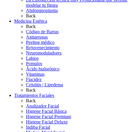
modelar tu figura
Abdominoplastia
Back
Medicina Estética
Back
Código de Barras
Antiarrugas
Peeling médico
Rejuvenecimiento
Neuromoduladores
Labios
Pomulos
Ácido hialurónico
Vitaminas
Flacidez
Celulitis | Lipedema
Back
Tratamientos Faciales
Back
Analizador Facial
Higiene Facial Básica
Higiene Facial Premium
Higiene Facial Deluxe
Indiba Facial