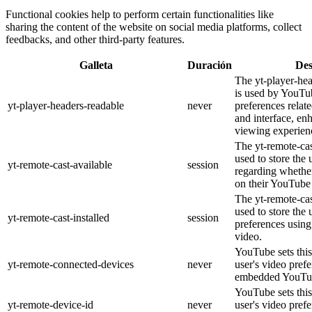
Functional cookies help to perform certain functionalities like
sharing the content of the website on social media platforms, collect
feedbacks, and other third-party features.
Galleta
Duración
Des
The yt-player-he
is used by YouTub
yt-player-headers-readable
never
preferences relat
and interface, en
viewing experien
The yt-remote-cas
used to store the 
yt-remote-cast-available
session
regarding whether
on their YouTube 
The yt-remote-cas
used to store the 
yt-remote-cast-installed
session
preferences usi
video.
YouTube sets this
yt-remote-connected-devices
never
user's video pref
embedded YouTub
YouTube sets this
yt-remote-device-id
never
user's video pref