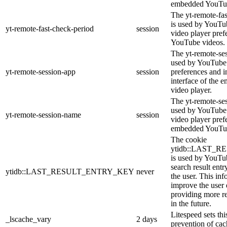
embedded YouTub
The yt-remote-fa
is used by YouTub
yt-remote-fast-check-period
session
video player pre
YouTube videos.
The yt-remote-ses
used by YouTube 
yt-remote-session-app
session
preferences and i
interface of the
video player.
The yt-remote-se
used by YouTube t
yt-remote-session-name
session
video player pref
embedded YouTub
The cookie
ytidb::LAST_
is used by YouTube
search result entr
ytidb::LAST_RESULT_ENTRY_KEY
never
the user. This inf
improve the user
providing more re
in the future.
Litespeed sets thi
_lscache_vary
2 days
prevention of cac