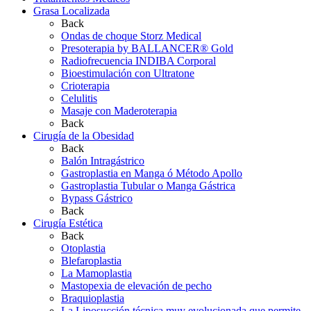
Grasa Localizada
Back
Ondas de choque Storz Medical
Presoterapia by BALLANCER® Gold
Radiofrecuencia INDIBA Corporal
Bioestimulación con Ultratone
Crioterapia
Celulitis
Masaje con Maderoterapia
Back
Cirugía de la Obesidad
Back
Balón Intragástrico
Gastroplastia en Manga ó Método Apollo
Gastroplastia Tubular o Manga Gástrica
Bypass Gástrico
Back
Cirugía Estética
Back
Otoplastia
Blefaroplastia
La Mamoplastia
Mastopexia de elevación de pecho
Braquioplastia
La Liposucción técnica muy evolucionada que permite