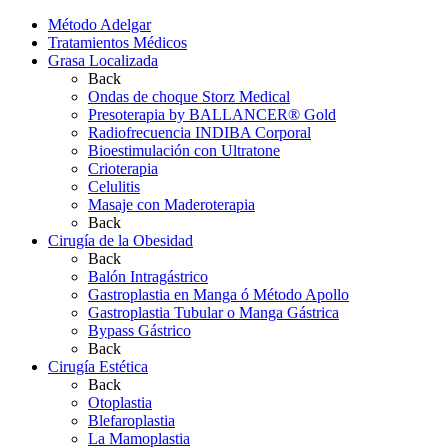
Método Adelgar
Tratamientos Médicos
Grasa Localizada
Back
Ondas de choque Storz Medical
Presoterapia by BALLANCER® Gold
Radiofrecuencia INDIBA Corporal
Bioestimulación con Ultratone
Crioterapia
Celulitis
Masaje con Maderoterapia
Back
Cirugía de la Obesidad
Back
Balón Intragástrico
Gastroplastia en Manga ó Método Apollo
Gastroplastia Tubular o Manga Gástrica
Bypass Gástrico
Back
Cirugía Estética
Back
Otoplastia
Blefaroplastia
La Mamoplastia