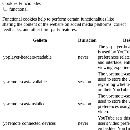
Cookies Funcionales
functional
Functional cookies help to perform certain functionalities like
sharing the content of the website on social media platforms, collect
feedbacks, and other third-party features.
Galleta
Duración
Des
The yt-player-he
is used by YouTub
yt-player-headers-readable
never
preferences relat
and interface, en
viewing experien
The yt-remote-cas
used to store the 
yt-remote-cast-available
session
regarding whether
on their YouTube 
The yt-remote-cas
used to store the 
yt-remote-cast-installed
session
preferences usi
video.
YouTube sets this
yt-remote-connected-devices
never
user's video pref
embedded YouTub