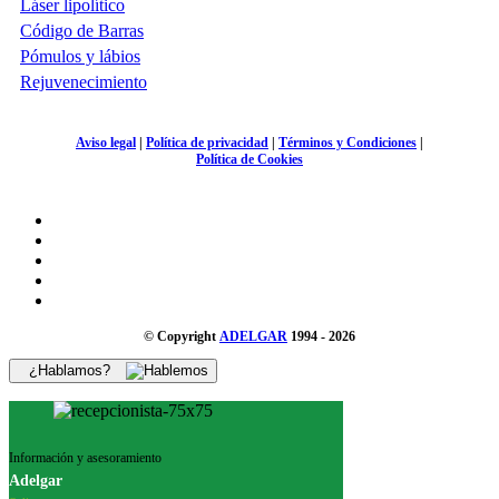
Láser lipolítico
Código de Barras
Pómulos y lábios
Rejuvenecimiento
Aviso legal
|
Política de privacidad
|
Términos y Condiciones
|
Política de Cookies
© Copyright
ADELGAR
1994 - 2026
¿Hablamos?
Información y asesoramiento
Adelgar