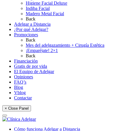
Higiene Facial Deluxe
Indiba Facial
Madero Metal Facial
Back
Adelgar a Distancia
¿Por qué Adelgar?
Promociones
Back
Mes del adelgazamiento + Cirugía Estética
¡Emparéjate! 2×1
Back
Financiación
Gratis de por vida
El Equipo de Adelgar
Opiniones
FAQ’s
Blog
Vblog
Contactar
× Close Panel
Cómo funciona Adelgar a Distancia