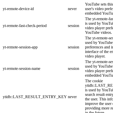
YouTube sets this
yt-remote-device-id
never
user's video pref
embedded YouTub
The yt-remote-fa
is used by YouTub
yt-remote-fast-check-period
session
video player pre
YouTube videos.
The yt-remote-ses
used by YouTube 
yt-remote-session-app
session
preferences and i
interface of the
video player.
The yt-remote-se
used by YouTube t
yt-remote-session-name
session
video player pref
embedded YouTub
The cookie
ytidb::LAST_
is used by YouTube
search result entr
ytidb::LAST_RESULT_ENTRY_KEY
never
the user. This inf
improve the user
providing more re
in the future.