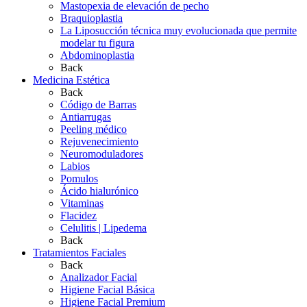
Mastopexia de elevación de pecho
Braquioplastia
La Liposucción técnica muy evolucionada que permite
modelar tu figura
Abdominoplastia
Back
Medicina Estética
Back
Código de Barras
Antiarrugas
Peeling médico
Rejuvenecimiento
Neuromoduladores
Labios
Pomulos
Ácido hialurónico
Vitaminas
Flacidez
Celulitis | Lipedema
Back
Tratamientos Faciales
Back
Analizador Facial
Higiene Facial Básica
Higiene Facial Premium