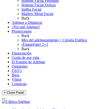
Higiene Facial Premium
Higiene Facial Deluxe
Indiba Facial
Madero Metal Facial
Back
Adelgar a Distancia
¿Por qué Adelgar?
Promociones
Back
Mes del adelgazamiento + Cirugía Estética
¡Emparéjate! 2×1
Back
Financiación
Gratis de por vida
El Equipo de Adelgar
Opiniones
FAQ’s
Blog
Vblog
Contactar
× Close Panel