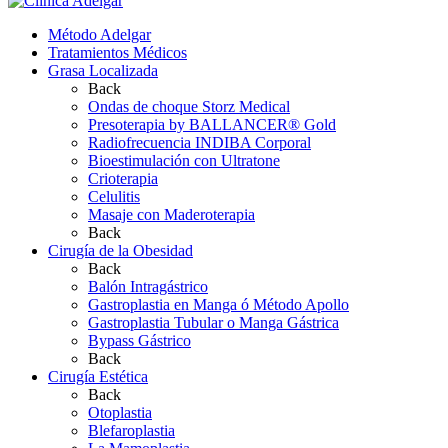
Método Adelgar
Tratamientos Médicos
Grasa Localizada
Back
Ondas de choque Storz Medical
Presoterapia by BALLANCER® Gold
Radiofrecuencia INDIBA Corporal
Bioestimulación con Ultratone
Crioterapia
Celulitis
Masaje con Maderoterapia
Back
Cirugía de la Obesidad
Back
Balón Intragástrico
Gastroplastia en Manga ó Método Apollo
Gastroplastia Tubular o Manga Gástrica
Bypass Gástrico
Back
Cirugía Estética
Back
Otoplastia
Blefaroplastia