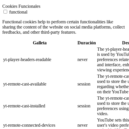
Cookies Funcionales
functional
Functional cookies help to perform certain functionalities like
sharing the content of the website on social media platforms, collect
feedbacks, and other third-party features.
Galleta
Duración
Des
The yt-player-he
is used by YouTub
yt-player-headers-readable
never
preferences relat
and interface, en
viewing experien
The yt-remote-cas
used to store the 
yt-remote-cast-available
session
regarding whether
on their YouTube 
The yt-remote-cas
used to store the 
yt-remote-cast-installed
session
preferences usi
video.
YouTube sets this
yt-remote-connected-devices
never
user's video pref