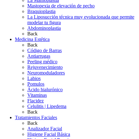
La Mamoplastia
Mastopexia de elevación de pecho
Braquioplastia
La Liposucción técnica muy evolucionada que permite
modelar tu figura
Abdominoplastia
Back
Medicina Estética
Back
Código de Barras
Antiarrugas
Peeling médico
Rejuvenecimiento
Neuromoduladores
Labios
Pomulos
Ácido hialurónico
Vitaminas
Flacidez
Celulitis | Lipedema
Back
Tratamientos Faciales
Back
Analizador Facial
Higiene Facial Básica