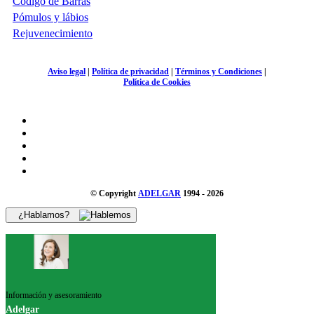
Código de Barras
Pómulos y lábios
Rejuvenecimiento
Aviso legal
|
Política de privacidad
|
Términos y Condiciones
|
Política de Cookies
© Copyright
ADELGAR
1994 - 2026
¿Hablamos?
Información y asesoramiento
Adelgar