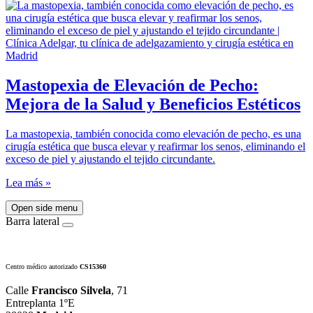
Mastopexia de Elevación de Pecho:
Mejora de la Salud y Beneficios Estéticos
La mastopexia, también conocida como elevación de pecho, es una
cirugía estética que busca elevar y reafirmar los senos, eliminando el
exceso de piel y ajustando el tejido circundante.
Lea más »
Open side menu
Barra lateral
Centro médico autorizado
CS15360
Calle
Francisco Silvela
, 71
Entreplanta 1ºE