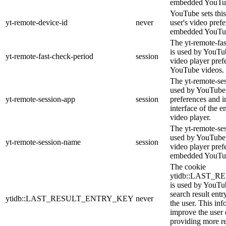
embedded YouTub
YouTube sets this
yt-remote-device-id
never
user's video pref
embedded YouTub
The yt-remote-fa
is used by YouTub
yt-remote-fast-check-period
session
video player pre
YouTube videos.
The yt-remote-ses
used by YouTube 
yt-remote-session-app
session
preferences and i
interface of the
video player.
The yt-remote-se
used by YouTube t
yt-remote-session-name
session
video player pref
embedded YouTub
The cookie
ytidb::LAST_
is used by YouTube
search result entr
ytidb::LAST_RESULT_ENTRY_KEY
never
the user. This inf
improve the user
providing more re