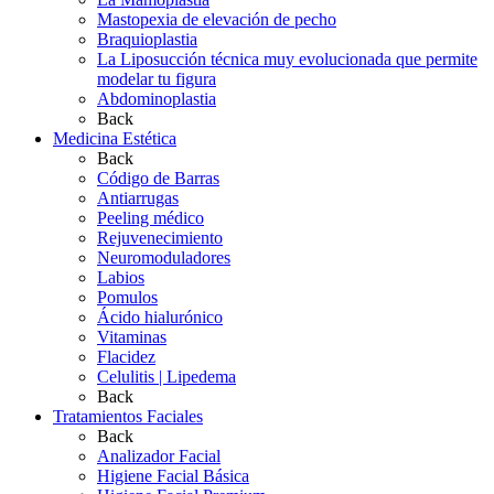
Mastopexia de elevación de pecho
Braquioplastia
La Liposucción técnica muy evolucionada que permite
modelar tu figura
Abdominoplastia
Back
Medicina Estética
Back
Código de Barras
Antiarrugas
Peeling médico
Rejuvenecimiento
Neuromoduladores
Labios
Pomulos
Ácido hialurónico
Vitaminas
Flacidez
Celulitis | Lipedema
Back
Tratamientos Faciales
Back
Analizador Facial
Higiene Facial Básica