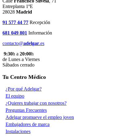
Calle
Francisco Silvela
, 71
Entreplanta 1ºE
28028
Madrid
91 577 44 77
Recepción
681 049 801
Información
contacto@
adelgar
.es
9:30
h a
20:00
h
de Lunes a Viernes
Sábados cerrado
Tu Centro Médico
¿Por qué Adelgar?
El equipo
¿Quieres trabajar con nosotros?
Preguntas Frecuentes
Adelgar promueve el empleo joven
Embajadores de marca
Instalaciones