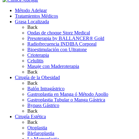
Método Adelgar
Tratamientos Médicos
Grasa Localizada
Back
Ondas de choque Storz Medical
Presoterapia by BALLANCER® Gold
Radiofrecuencia INDIBA Corporal
Bioestimulación con Ultratone
Crioterapia
Celulitis
Masaje con Maderoterapia
Back
Cirugía de la Obesidad
Back
Balón Intragástrico
Gastroplastia en Manga ó Método Apollo
Gastroplastia Tubular o Manga Gástrica
Bypass Gástrico
Back
Cirugía Estética
Back
Otoplastia
Blefaroplastia
La Mamoplastia