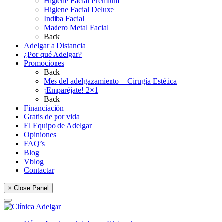
Higiene Facial Premium
Higiene Facial Deluxe
Indiba Facial
Madero Metal Facial
Back
Adelgar a Distancia
¿Por qué Adelgar?
Promociones
Back
Mes del adelgazamiento + Cirugía Estética
¡Emparéjate! 2×1
Back
Financiación
Gratis de por vida
El Equipo de Adelgar
Opiniones
FAQ’s
Blog
Vblog
Contactar
× Close Panel