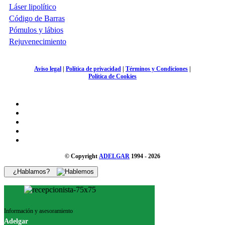
Láser lipolítico
Código de Barras
Pómulos y lábios
Rejuvenecimiento
Aviso legal
|
Política de privacidad
|
Términos y Condiciones
|
Política de Cookies
© Copyright
ADELGAR
1994 - 2026
¿Hablamos?
Información y asesoramiento
Adelgar