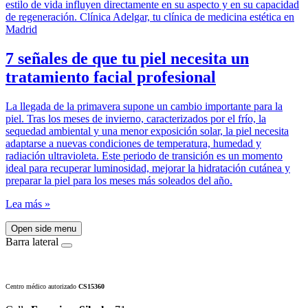
7 señales de que tu piel necesita un
tratamiento facial profesional
La llegada de la primavera supone un cambio importante para la
piel. Tras los meses de invierno, caracterizados por el frío, la
sequedad ambiental y una menor exposición solar, la piel necesita
adaptarse a nuevas condiciones de temperatura, humedad y
radiación ultravioleta. Este periodo de transición es un momento
ideal para recuperar luminosidad, mejorar la hidratación cutánea y
preparar la piel para los meses más soleados del año.
Lea más »
Open side menu
Barra lateral
Centro médico autorizado
CS15360