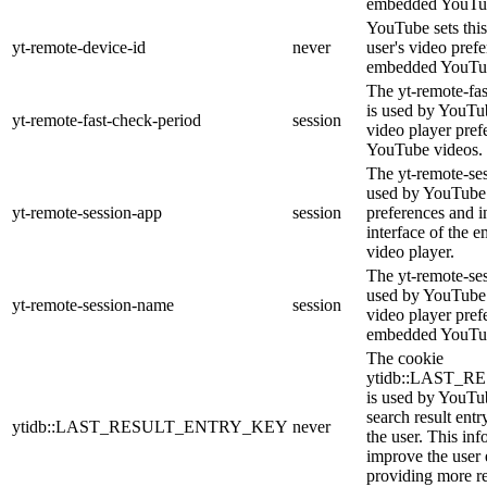
embedded YouTub
YouTube sets this
yt-remote-device-id
never
user's video pref
embedded YouTub
The yt-remote-fa
is used by YouTub
yt-remote-fast-check-period
session
video player pre
YouTube videos.
The yt-remote-ses
used by YouTube 
yt-remote-session-app
session
preferences and i
interface of the
video player.
The yt-remote-se
used by YouTube t
yt-remote-session-name
session
video player pref
embedded YouTub
The cookie
ytidb::LAST_
is used by YouTube
search result entr
ytidb::LAST_RESULT_ENTRY_KEY
never
the user. This inf
improve the user
providing more re