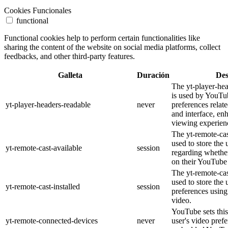
Cookies Funcionales
functional
Functional cookies help to perform certain functionalities like
sharing the content of the website on social media platforms, collect
feedbacks, and other third-party features.
Galleta
Duración
Des
The yt-player-he
is used by YouTub
yt-player-headers-readable
never
preferences relat
and interface, en
viewing experien
The yt-remote-cas
used to store the 
yt-remote-cast-available
session
regarding whether
on their YouTube 
The yt-remote-cas
used to store the 
yt-remote-cast-installed
session
preferences usi
video.
YouTube sets this
yt-remote-connected-devices
never
user's video pref