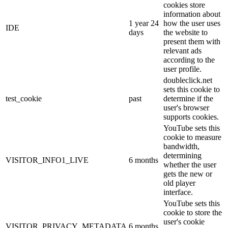
cookies store
information about
1 year 24
how the user uses
IDE
days
the website to
present them with
relevant ads
according to the
user profile.
doubleclick.net
sets this cookie to
test_cookie
past
determine if the
user's browser
supports cookies.
YouTube sets this
cookie to measure
bandwidth,
determining
VISITOR_INFO1_LIVE
6 months
whether the user
gets the new or
old player
interface.
YouTube sets this
cookie to store the
user's cookie
VISITOR_PRIVACY_METADATA
6 months