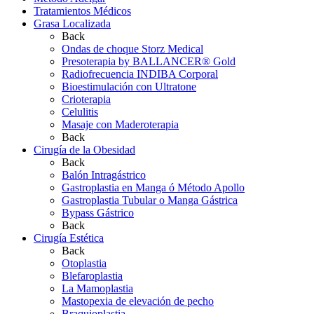
Tratamientos Médicos
Grasa Localizada
Back
Ondas de choque Storz Medical
Presoterapia by BALLANCER® Gold
Radiofrecuencia INDIBA Corporal
Bioestimulación con Ultratone
Crioterapia
Celulitis
Masaje con Maderoterapia
Back
Cirugía de la Obesidad
Back
Balón Intragástrico
Gastroplastia en Manga ó Método Apollo
Gastroplastia Tubular o Manga Gástrica
Bypass Gástrico
Back
Cirugía Estética
Back
Otoplastia
Blefaroplastia
La Mamoplastia
Mastopexia de elevación de pecho
Braquioplastia