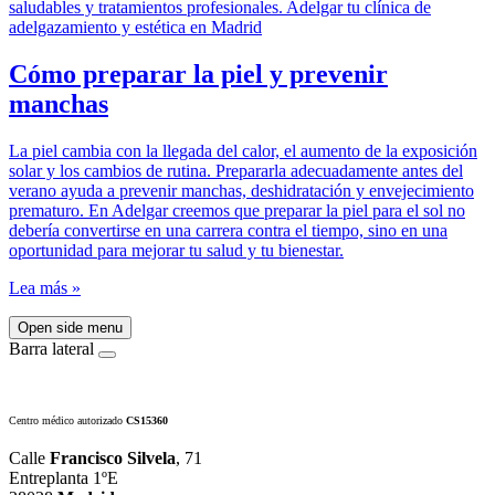
Cómo preparar la piel y prevenir
manchas
La piel cambia con la llegada del calor, el aumento de la exposición
solar y los cambios de rutina. Prepararla adecuadamente antes del
verano ayuda a prevenir manchas, deshidratación y envejecimiento
prematuro. En Adelgar creemos que preparar la piel para el sol no
debería convertirse en una carrera contra el tiempo, sino en una
oportunidad para mejorar tu salud y tu bienestar.
Lea más »
Open side menu
Barra lateral
Centro médico autorizado
CS15360
Calle
Francisco Silvela
, 71
Entreplanta 1ºE