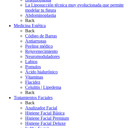
La Liposucción técnica muy evolucionada que permite
modelar tu figura
Abdominoplastia
Back
Medicina Estética
Back
Código de Barras
Antiarrugas
Peeling médico
Rejuvenecimiento
Neuromoduladores
Labios
Pomulos
Ácido hialurónico
Vitaminas
Flacidez
Celulitis | Lipedema
Back
Tratamientos Faciales
Back
Analizador Facial
Higiene Facial Básica
Higiene Facial Premium
Higiene Facial Deluxe