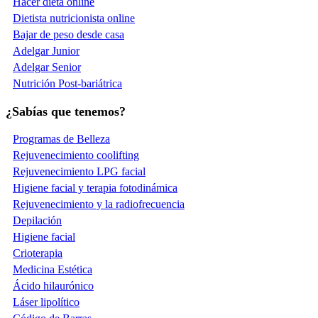
Hacer dieta online
Dietista nutricionista online
Bajar de peso desde casa
Adelgar Junior
Adelgar Senior
Nutrición Post-bariátrica
¿Sabías que tenemos?
Programas de Belleza
Rejuvenecimiento coolifting
Rejuvenecimiento LPG facial
Higiene facial y terapia fotodinámica
Rejuvenecimiento y la radiofrecuencia
Depilación
Higiene facial
Crioterapia
Medicina Estética
Ácido hilaurónico
Láser lipolítico