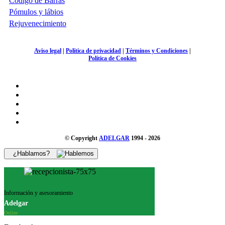
Código de Barras
Pómulos y lábios
Rejuvenecimiento
Aviso legal
|
Política de privacidad
|
Términos y Condiciones
|
Política de Cookies
© Copyright
ADELGAR
1994 - 2026
¿Hablamos?
Información y asesoramiento
Adelgar
Online