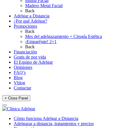
Indiba Facial
Madero Metal Facial
Back
Adelgar a Distancia
¿Por qué Adelgar?
Promociones
Back
Mes del adelgazamiento + Cirugía Estética
¡Emparéjate! 2×1
Back
Financiación
Gratis de por vida
El Equipo de Adelgar
Opiniones
FAQ’s
Blog
Vblog
Contactar
× Close Panel
Cómo funciona Adelgar a Distancia
Adelgazar a distancia, tratamientos y precios