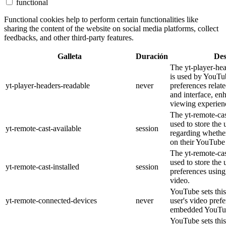
functional
Functional cookies help to perform certain functionalities like
sharing the content of the website on social media platforms, collect
feedbacks, and other third-party features.
Galleta
Duración
Des
The yt-player-he
is used by YouTub
yt-player-headers-readable
never
preferences relat
and interface, en
viewing experien
The yt-remote-cas
used to store the 
yt-remote-cast-available
session
regarding whether
on their YouTube 
The yt-remote-cas
used to store the 
yt-remote-cast-installed
session
preferences usi
video.
YouTube sets this
yt-remote-connected-devices
never
user's video pref
embedded YouTub
YouTube sets this