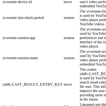
yt-remote-device-id
never
user's video pref
embedded YouTub
The yt-remote-fa
is used by YouTub
yt-remote-fast-check-period
session
video player pre
YouTube videos.
The yt-remote-ses
used by YouTube 
yt-remote-session-app
session
preferences and i
interface of the
video player.
The yt-remote-se
used by YouTube t
yt-remote-session-name
session
video player pref
embedded YouTub
The cookie
ytidb::LAST_
is used by YouTube
search result entr
ytidb::LAST_RESULT_ENTRY_KEY
never
the user. This inf
improve the user
providing more re
in the future.
Litespeed sets thi