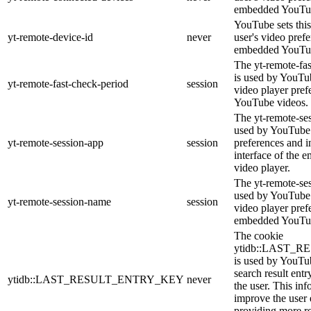
embedded YouTub
YouTube sets this
yt-remote-device-id
never
user's video pref
embedded YouTub
The yt-remote-fa
is used by YouTub
yt-remote-fast-check-period
session
video player pre
YouTube videos.
The yt-remote-ses
used by YouTube 
yt-remote-session-app
session
preferences and i
interface of the
video player.
The yt-remote-se
used by YouTube t
yt-remote-session-name
session
video player pref
embedded YouTub
The cookie
ytidb::LAST_
is used by YouTube
search result entr
ytidb::LAST_RESULT_ENTRY_KEY
never
the user. This inf
improve the user
providing more re