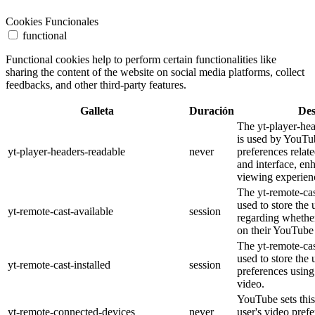
Cookies Funcionales
functional
Functional cookies help to perform certain functionalities like
sharing the content of the website on social media platforms, collect
feedbacks, and other third-party features.
Galleta
Duración
Des
The yt-player-he
is used by YouTub
yt-player-headers-readable
never
preferences relat
and interface, en
viewing experien
The yt-remote-cas
used to store the 
yt-remote-cast-available
session
regarding whether
on their YouTube 
The yt-remote-cas
used to store the 
yt-remote-cast-installed
session
preferences usi
video.
YouTube sets this
yt-remote-connected-devices
never
user's video pref