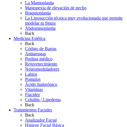
La Mamoplastia
Mastopexia de elevación de pecho
Braquioplastia
La Liposucción técnica muy evolucionada que permite
modelar tu figura
Abdominoplastia
Back
Medicina Estética
Back
Código de Barras
Antiarrugas
Peeling médico
Rejuvenecimiento
Neuromoduladores
Labios
Pomulos
Ácido hialurónico
Vitaminas
Flacidez
Celulitis | Lipedema
Back
Tratamientos Faciales
Back
Analizador Facial
Higiene Facial Básica