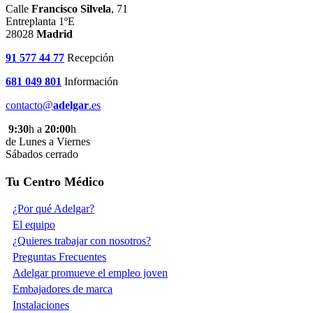
Calle
Francisco Silvela
, 71
Entreplanta 1ºE
28028
Madrid
91 577 44 77
Recepción
681 049 801
Información
contacto@
adelgar
.es
9:30
h a
20:00
h
de Lunes a Viernes
Sábados cerrado
Tu Centro Médico
¿Por qué Adelgar?
El equipo
¿Quieres trabajar con nosotros?
Preguntas Frecuentes
Adelgar promueve el empleo joven
Embajadores de marca
Instalaciones