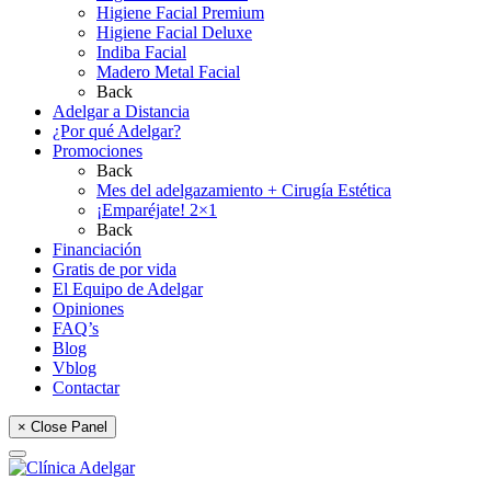
Higiene Facial Premium
Higiene Facial Deluxe
Indiba Facial
Madero Metal Facial
Back
Adelgar a Distancia
¿Por qué Adelgar?
Promociones
Back
Mes del adelgazamiento + Cirugía Estética
¡Emparéjate! 2×1
Back
Financiación
Gratis de por vida
El Equipo de Adelgar
Opiniones
FAQ’s
Blog
Vblog
Contactar
× Close Panel