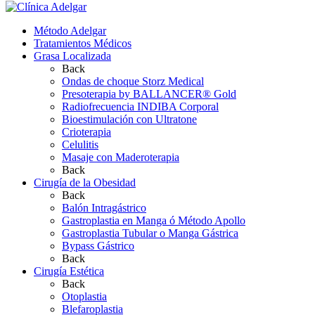
Método Adelgar
Tratamientos Médicos
Grasa Localizada
Back
Ondas de choque Storz Medical
Presoterapia by BALLANCER® Gold
Radiofrecuencia INDIBA Corporal
Bioestimulación con Ultratone
Crioterapia
Celulitis
Masaje con Maderoterapia
Back
Cirugía de la Obesidad
Back
Balón Intragástrico
Gastroplastia en Manga ó Método Apollo
Gastroplastia Tubular o Manga Gástrica
Bypass Gástrico
Back
Cirugía Estética
Back
Otoplastia
Blefaroplastia