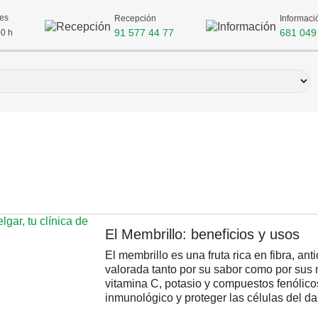
nes
Recepción
Informaci
91 577 44 77
681 049
00 h
n
El Membrillo: beneficios y usos
El membrillo es una fruta rica en fibra, an
valorada tanto por su sabor como por sus m
vitamina C, potasio y compuestos fenólico
inmunológico y proteger las células del da