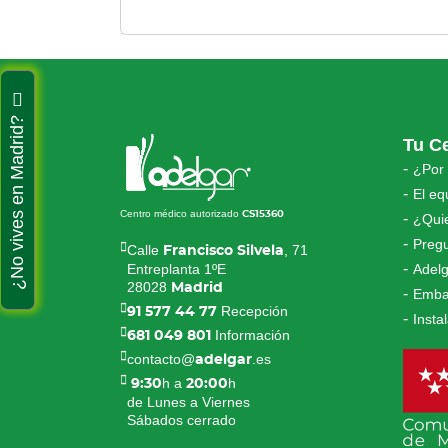
¿No vives en Madrid?
Tu C
¿Por
El eq
Centro médico autorizado
CS15360
¿Quie
Preg
Calle
, 71
Francisco Silvela
Entreplanta 1ºE
Adelg
28028
Madrid
Emba
Recepción
91 577 44 77
Insta
Información
681 049 801
contacto@
.es
adelgar
h a
h
9:30
20:00
de Lunes a Viernes
Sábados cerrado