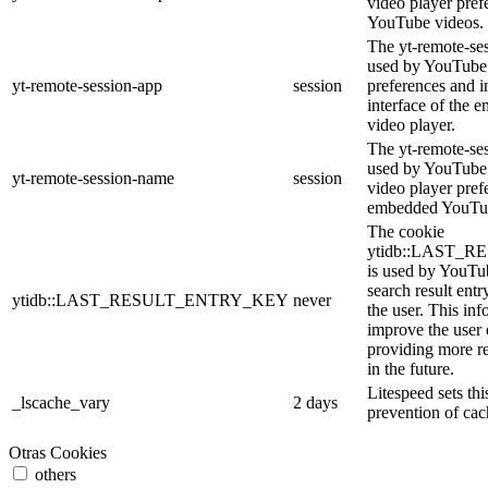
video player pre
YouTube videos.
The yt-remote-ses
used by YouTube 
yt-remote-session-app
session
preferences and i
interface of the
video player.
The yt-remote-se
used by YouTube t
yt-remote-session-name
session
video player pref
embedded YouTub
The cookie
ytidb::LAST_
is used by YouTube
search result entr
ytidb::LAST_RESULT_ENTRY_KEY
never
the user. This inf
improve the user
providing more re
in the future.
Litespeed sets thi
_lscache_vary
2 days
prevention of cac
Otras Cookies
others