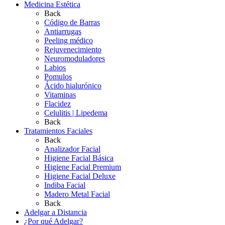
Medicina Estética
Back
Código de Barras
Antiarrugas
Peeling médico
Rejuvenecimiento
Neuromoduladores
Labios
Pomulos
Ácido hialurónico
Vitaminas
Flacidez
Celulitis | Lipedema
Back
Tratamientos Faciales
Back
Analizador Facial
Higiene Facial Básica
Higiene Facial Premium
Higiene Facial Deluxe
Indiba Facial
Madero Metal Facial
Back
Adelgar a Distancia
¿Por qué Adelgar?