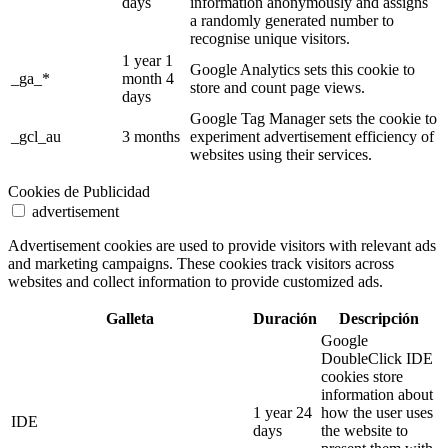
days
information anonymously and assigns
a randomly generated number to
recognise unique visitors.
1 year 1
Google Analytics sets this cookie to
_ga_*
month 4
store and count page views.
days
Google Tag Manager sets the cookie to
_gcl_au
3 months
experiment advertisement efficiency of
websites using their services.
Cookies de Publicidad
advertisement
Advertisement cookies are used to provide visitors with relevant ads
and marketing campaigns. These cookies track visitors across
websites and collect information to provide customized ads.
Galleta
Duración
Descripción
Google
DoubleClick IDE
cookies store
information about
1 year 24
how the user uses
IDE
days
the website to