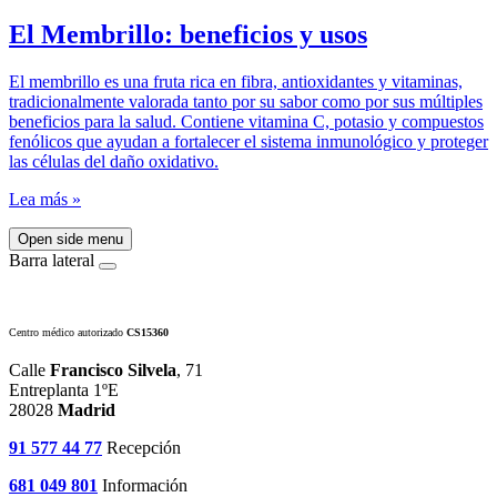
El Membrillo: beneficios y usos
El membrillo es una fruta rica en fibra, antioxidantes y vitaminas,
tradicionalmente valorada tanto por su sabor como por sus múltiples
beneficios para la salud. Contiene vitamina C, potasio y compuestos
fenólicos que ayudan a fortalecer el sistema inmunológico y proteger
las células del daño oxidativo.
Lea más »
Open side menu
Barra lateral
Centro médico autorizado
CS15360
Calle
Francisco Silvela
, 71
Entreplanta 1ºE
28028
Madrid
91 577 44 77
Recepción
681 049 801
Información