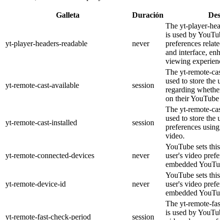
Galleta
Duración
Des
The yt-player-he
is used by YouTub
yt-player-headers-readable
never
preferences relat
and interface, en
viewing experien
The yt-remote-cas
used to store the 
yt-remote-cast-available
session
regarding whether
on their YouTube 
The yt-remote-cas
used to store the 
yt-remote-cast-installed
session
preferences usi
video.
YouTube sets this
yt-remote-connected-devices
never
user's video pref
embedded YouTub
YouTube sets this
yt-remote-device-id
never
user's video pref
embedded YouTub
The yt-remote-fa
is used by YouTub
yt-remote-fast-check-period
session