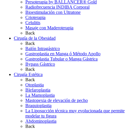
Presoterapia by BALLANCER® Gold
Radiofrecuencia INDIBA Corporal
Bioestimulación con Ultratone
Crioterapia
Celulitis
Masaje con Maderoterapia
Back
Cirugía de la Obesidad
Back
Balón Intragástrico
Gastroplastia en Manga ó Método Apollo
Gastroplastia Tubular o Manga Gástrica
Bypass Gástrico
Back
Cirugía Estética
Back
Otoplastia
Blefaroplastia
La Mamoplastia
Mastopexia de elevación de pecho
Braquioplastia
La Liposucción técnica muy evolucionada que permite
modelar tu figura
Abdominoplastia
Back