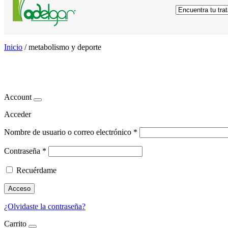
Inicio
/
metabolismo y deporte
metabolismo y deporte
Account
Acceder
Nombre de usuario o correo electrónico
*
Contraseña
*
Recuérdame
Acceso
¿Olvidaste la contraseña?
Carrito