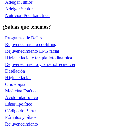
Adelgar Junior
Adelgar Senior
Nutrición Post-bariátrica
¿Sabías que tenemos?
Programas de Belleza
Rejuvenecimiento coolifting
Rejuvenecimiento LPG facial
Higiene facial y terapia fotodinámica
Rejuvenecimiento y la radiofrecuencia
Depilación
Higiene facial
Crioterapia
Medicina Estética
Ácido hilaurónico
Láser lipolítico
Código de Barras
Pómulos y lábios
Rejuvenecimiento