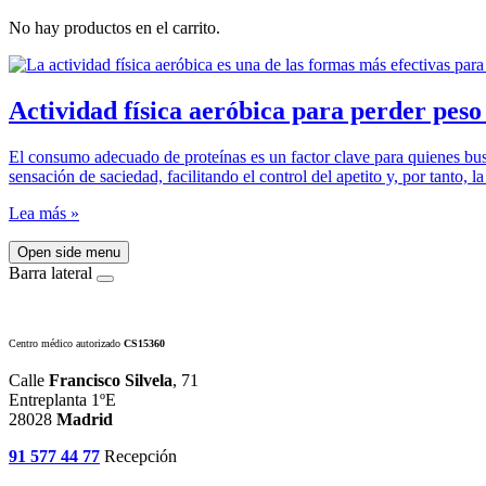
No hay productos en el carrito.
Actividad física aeróbica para perder peso
El consumo adecuado de proteínas es un factor clave para quienes bu
sensación de saciedad, facilitando el control del apetito y, por tanto, l
Lea más »
Open side menu
Barra lateral
Centro médico autorizado
CS15360
Calle
Francisco Silvela
, 71
Entreplanta 1ºE
28028
Madrid
91 577 44 77
Recepción