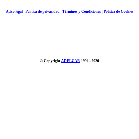
Aviso legal
|
Política de privacidad
|
Términos y Condiciones
|
Política de Cookies
© Copyright
ADELGAR
1994 - 2026