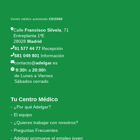
Centro médico autorizado
CS15360
Calle
Francisco Silvela
, 71
Entreplanta 1ºE
28028
Madrid
91 577 44 77
Recepción
681 049 801
Información
contacto@
adelgar
.es
9:30
h a
20:00
h
de Lunes a Viernes
Sábados cerrado
Tu Centro Médico
¿Por qué Adelgar?
El equipo
¿Quieres trabajar con nosotros?
Preguntas Frecuentes
Adelgar promueve el empleo joven