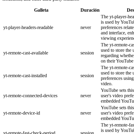
Galleta
Duración
Des
The yt-player-he
is used by YouTub
yt-player-headers-readable
never
preferences relat
and interface, en
viewing experien
The yt-remote-cas
used to store the 
yt-remote-cast-available
session
regarding whether
on their YouTube 
The yt-remote-cas
used to store the 
yt-remote-cast-installed
session
preferences usi
video.
YouTube sets this
yt-remote-connected-devices
never
user's video pref
embedded YouTub
YouTube sets this
yt-remote-device-id
never
user's video pref
embedded YouTub
The yt-remote-fa
is used by YouTub
yt-remote-fast-check-period
session