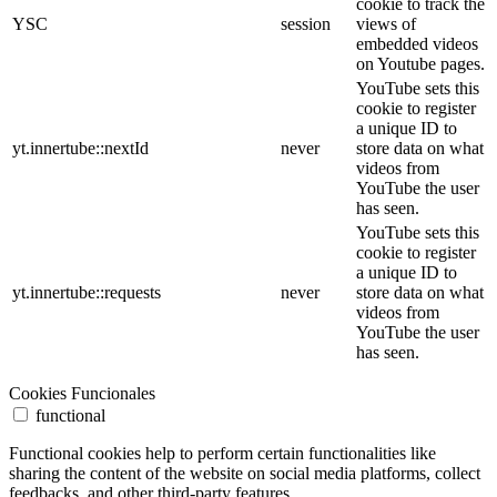
cookie to track the
YSC
session
views of
embedded videos
on Youtube pages.
YouTube sets this
cookie to register
a unique ID to
yt.innertube::nextId
never
store data on what
videos from
YouTube the user
has seen.
YouTube sets this
cookie to register
a unique ID to
yt.innertube::requests
never
store data on what
videos from
YouTube the user
has seen.
Cookies Funcionales
functional
Functional cookies help to perform certain functionalities like
sharing the content of the website on social media platforms, collect
feedbacks, and other third-party features.