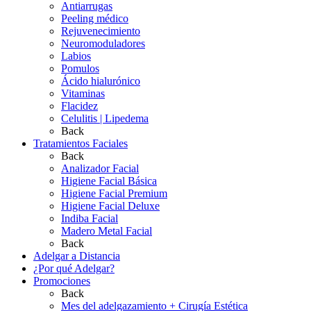
Antiarrugas
Peeling médico
Rejuvenecimiento
Neuromoduladores
Labios
Pomulos
Ácido hialurónico
Vitaminas
Flacidez
Celulitis | Lipedema
Back
Tratamientos Faciales
Back
Analizador Facial
Higiene Facial Básica
Higiene Facial Premium
Higiene Facial Deluxe
Indiba Facial
Madero Metal Facial
Back
Adelgar a Distancia
¿Por qué Adelgar?
Promociones
Back
Mes del adelgazamiento + Cirugía Estética