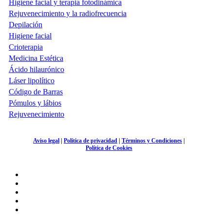
Higiene facial y terapia fotodinámica
Rejuvenecimiento y la radiofrecuencia
Depilación
Higiene facial
Crioterapia
Medicina Estética
Ácido hilaurónico
Láser lipolítico
Código de Barras
Pómulos y lábios
Rejuvenecimiento
Aviso legal
|
Política de privacidad
|
Términos y Condiciones
|
Política de Cookies