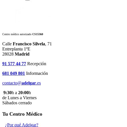
Centro médico autorizado
CS15360
Calle
Francisco Silvela
, 71
Entreplanta 1ºE
28028
Madrid
91 577 44 77
Recepción
681 049 801
Información
contacto@
adelgar
.es
9:30
h a
20:00
h
de Lunes a Viernes
Sábados cerrado
Tu Centro Médico
¿Por qué Adelgar?