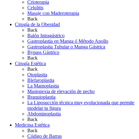
Crioterapia
Celulitis
Masaje con Maderoterapia
Back
Cirugía de la Obesidad
Back
Balón Intragástrico
Gastroplastia en Manga ó Método Apollo
Gastroplastia Tubular o Manga Gástrica
Bypass Gástrico
Back
Cirugía Estética
Back
Otoplastia
Blefaroplastia
La Mamoplastia
Mastopexia de elevación de pecho
Braquioplastia
La Liposucción técnica muy evolucionada que permite
modelar tu figura
Abdominoplastia
Back
Medicina Estética
Back
Código de Barras