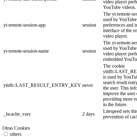
video player pre
YouTube videos.
The yt-remote-ses
used by YouTube 
yt-remote-session-app
session
preferences and i
interface of the
video player.
The yt-remote-se
used by YouTube t
yt-remote-session-name
session
video player pref
embedded YouTub
The cookie
ytidb::LAST_
is used by YouTube
search result entr
ytidb::LAST_RESULT_ENTRY_KEY
never
the user. This inf
improve the user
providing more re
in the future.
Litespeed sets thi
_lscache_vary
2 days
prevention of cac
Otras Cookies
others