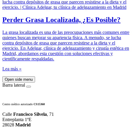
Perder Grasa Localizada, ¿Es Posible?
La grasa localizada es una de las preocupaciones más comunes entre
quienes buscan mejorar su apariencia física. A menudo, se lucha
contra depósitos de grasa que parecen resistirse a la dieta y el
ejercicio. En Adelgar, clínica de adelgazamiento y cirugía estética en
Madrid, abordamos esta cuestión con soluciones efectivas y
científicamente respaldadas.
Lea más »
Open side menu
Barra lateral
Centro médico autorizado
CS15360
Calle
Francisco Silvela
, 71
Entreplanta 1ºE
28028
Madrid