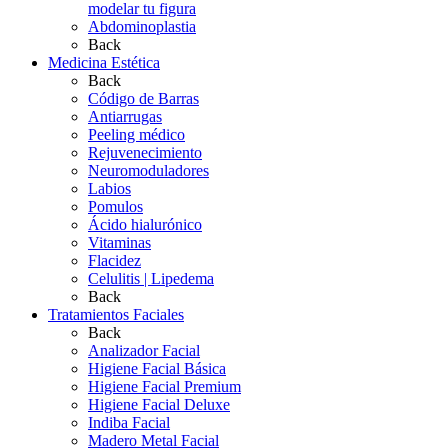
modelar tu figura
Abdominoplastia
Back
Medicina Estética
Back
Código de Barras
Antiarrugas
Peeling médico
Rejuvenecimiento
Neuromoduladores
Labios
Pomulos
Ácido hialurónico
Vitaminas
Flacidez
Celulitis | Lipedema
Back
Tratamientos Faciales
Back
Analizador Facial
Higiene Facial Básica
Higiene Facial Premium
Higiene Facial Deluxe
Indiba Facial
Madero Metal Facial