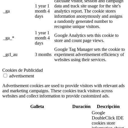
calculate visitor, session and campaign
1 year 1
data and track site usage for the site's
_ga
month 4
analytics report. The cookie stores
days
information anonymously and assigns
a randomly generated number to
recognise unique visitors.
1 year 1
Google Analytics sets this cookie to
_ga_*
month 4
store and count page views.
days
Google Tag Manager sets the cookie to
_gcl_au
3 months
experiment advertisement efficiency of
websites using their services.
Cookies de Publicidad
advertisement
Advertisement cookies are used to provide visitors with relevant ads
and marketing campaigns. These cookies track visitors across
websites and collect information to provide customized ads.
Galleta
Duración
Descripción
Google
DoubleClick IDE
cookies store