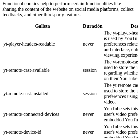
Functional cookies help to perform certain functionalities like
sharing the content of the website on social media platforms, collect
feedbacks, and other third-party features.
Galleta
Duración
Des
The yt-player-he
is used by YouTub
yt-player-headers-readable
never
preferences relat
and interface, en
viewing experien
The yt-remote-cas
used to store the 
yt-remote-cast-available
session
regarding whether
on their YouTube 
The yt-remote-cas
used to store the 
yt-remote-cast-installed
session
preferences usi
video.
YouTube sets this
yt-remote-connected-devices
never
user's video pref
embedded YouTub
YouTube sets this
yt-remote-device-id
never
user's video pref
embedded YouTub