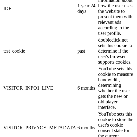
information about
1 year 24
how the user uses
IDE
days
the website to
present them with
relevant ads
according to the
user profile.
doubleclick.net
sets this cookie to
test_cookie
past
determine if the
user's browser
supports cookies.
YouTube sets this
cookie to measure
bandwidth,
determining
VISITOR_INFO1_LIVE
6 months
whether the user
gets the new or
old player
interface.
YouTube sets this
cookie to store the
user's cookie
VISITOR_PRIVACY_METADATA
6 months
consent state for
the current