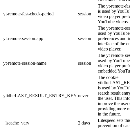
The yt-remote-fa
is used by YouTub
yt-remote-fast-check-period
session
video player pre
YouTube videos.
The yt-remote-ses
used by YouTube 
yt-remote-session-app
session
preferences and i
interface of the
video player.
The yt-remote-se
used by YouTube t
yt-remote-session-name
session
video player pref
embedded YouTub
The cookie
ytidb::LAST_
is used by YouTube
search result entr
ytidb::LAST_RESULT_ENTRY_KEY
never
the user. This inf
improve the user
providing more re
in the future.
Litespeed sets thi
_lscache_vary
2 days
prevention of cac