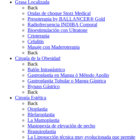
Grasa Localizada
Back
Ondas de choque Storz Medical
Presoterapia by BALLANCER® Gold
Radiofrecuencia INDIBA Corporal
Bioestimulación con Ultratone
Crioterapia
Celulitis
Masaje con Maderoterapia
Back
Cirugía de la Obesidad
Back
Balón Intragástrico
Gastroplastia en Manga ó Método Apollo
Gastroplastia Tubular o Manga Gástrica
Bypass Gástrico
Back
Cirugía Estética
Back
Otoplastia
Blefaroplastia
La Mamoplastia
Mastopexia de elevación de pecho
Braquioplastia
La Liposucción técnica muy evolucionada que permite