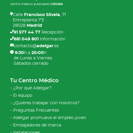
Centro médico autorizado
CS15360
Calle
Francisco Silvela
, 71
Entreplanta 1ºE
28028
Madrid
91 577 44 77
Recepción
681 049 801
Información
contacto@
adelgar
.es
9:30
h a
20:00
h
de Lunes a Viernes
Sábados cerrado
Tu Centro Médico
¿Por qué Adelgar?
El equipo
¿Quieres trabajar con nosotros?
Preguntas Frecuentes
Adelgar promueve el empleo joven
Embajadores de marca
Instalaciones