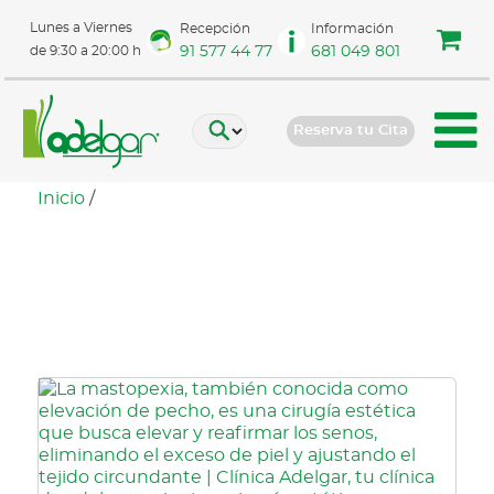
Lunes a Viernes
Recepción
Información
91 577 44 77
681 049 801
de 9:30 a 20:00 h
Reserva tu Cita
Inicio
/
Resultados naturales de
mastopexia