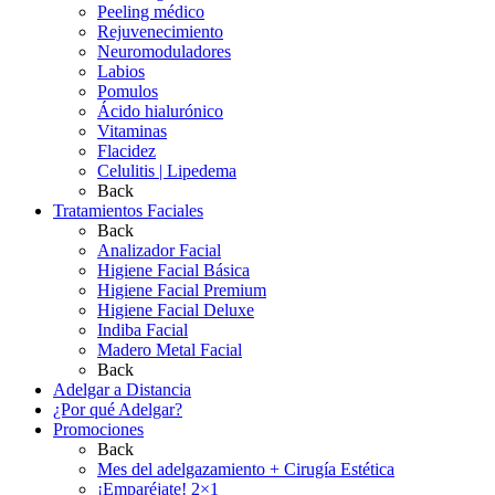
Peeling médico
Rejuvenecimiento
Neuromoduladores
Labios
Pomulos
Ácido hialurónico
Vitaminas
Flacidez
Celulitis | Lipedema
Back
Tratamientos Faciales
Back
Analizador Facial
Higiene Facial Básica
Higiene Facial Premium
Higiene Facial Deluxe
Indiba Facial
Madero Metal Facial
Back
Adelgar a Distancia
¿Por qué Adelgar?
Promociones
Back
Mes del adelgazamiento + Cirugía Estética
¡Emparéjate! 2×1