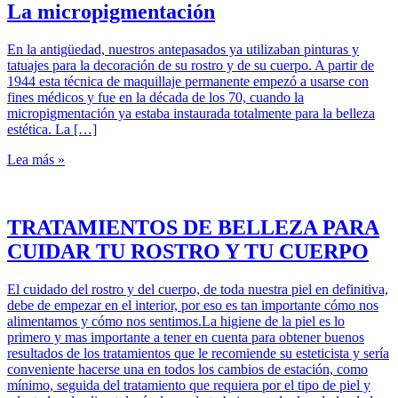
La micropigmentación
En la antigüedad, nuestros antepasados ya utilizaban pinturas y
tatuajes para la decoración de su rostro y de su cuerpo. A partir de
1944 esta técnica de maquillaje permanente empezó a usarse con
fines médicos y fue en la década de los 70, cuando la
micropigmentación ya estaba instaurada totalmente para la belleza
estética. La […]
Lea más »
TRATAMIENTOS DE BELLEZA PARA
CUIDAR TU ROSTRO Y TU CUERPO
El cuidado del rostro y del cuerpo, de toda nuestra piel en definitiva,
debe de empezar en el interior, por eso es tan importante cómo nos
alimentamos y cómo nos sentimos.La higiene de la piel es lo
primero y mas importante a tener en cuenta para obtener buenos
resultados de los tratamientos que le recomiende su esteticista y sería
conveniente hacerse una en todos los cambios de estación, como
mínimo, seguida del tratamiento que requiera por el tipo de piel y