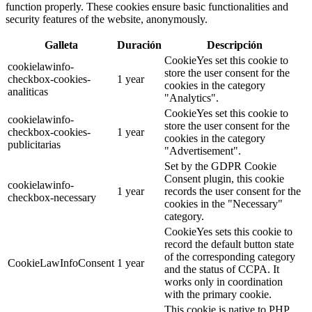
function properly. These cookies ensure basic functionalities and
security features of the website, anonymously.
Galleta
Duración
Descripción
CookieYes set this cookie to
cookielawinfo-
store the user consent for the
checkbox-cookies-
1 year
cookies in the category
analiticas
"Analytics".
CookieYes set this cookie to
cookielawinfo-
store the user consent for the
checkbox-cookies-
1 year
cookies in the category
publicitarias
"Advertisement".
Set by the GDPR Cookie
Consent plugin, this cookie
cookielawinfo-
1 year
records the user consent for the
checkbox-necessary
cookies in the "Necessary"
category.
CookieYes sets this cookie to
record the default button state
of the corresponding category
CookieLawInfoConsent
1 year
and the status of CCPA. It
works only in coordination
with the primary cookie.
This cookie is native to PHP