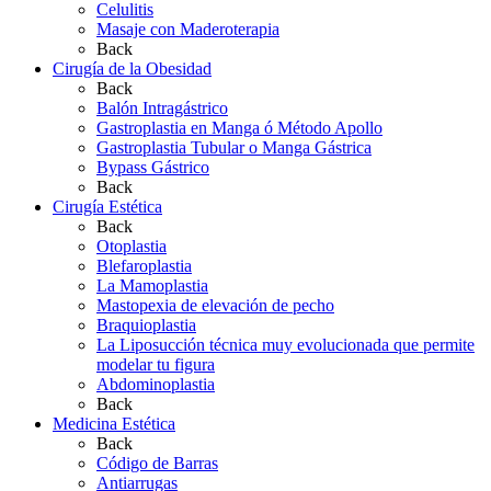
Celulitis
Masaje con Maderoterapia
Back
Cirugía de la Obesidad
Back
Balón Intragástrico
Gastroplastia en Manga ó Método Apollo
Gastroplastia Tubular o Manga Gástrica
Bypass Gástrico
Back
Cirugía Estética
Back
Otoplastia
Blefaroplastia
La Mamoplastia
Mastopexia de elevación de pecho
Braquioplastia
La Liposucción técnica muy evolucionada que permite
modelar tu figura
Abdominoplastia
Back
Medicina Estética
Back
Código de Barras
Antiarrugas