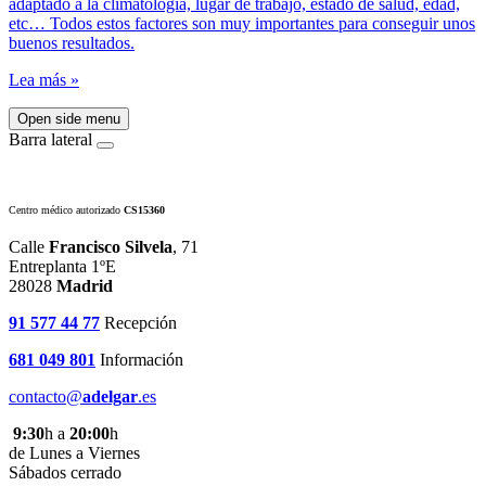
adaptado a la climatología, lugar de trabajo, estado de salud, edad,
etc… Todos estos factores son muy importantes para conseguir unos
buenos resultados.
Lea más »
Open side menu
Barra lateral
Centro médico autorizado
CS15360
Calle
Francisco Silvela
, 71
Entreplanta 1ºE
28028
Madrid
91 577 44 77
Recepción
681 049 801
Información
contacto@
adelgar
.es
9:30
h a
20:00
h
de Lunes a Viernes
Sábados cerrado