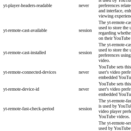
is used by YouTub
yt-player-headers-readable
never
preferences relat
and interface, en
viewing experien
The yt-remote-cas
used to store the 
yt-remote-cast-available
session
regarding whether
on their YouTube 
The yt-remote-cas
used to store the 
yt-remote-cast-installed
session
preferences usi
video.
YouTube sets this
yt-remote-connected-devices
never
user's video pref
embedded YouTub
YouTube sets this
yt-remote-device-id
never
user's video pref
embedded YouTub
The yt-remote-fa
is used by YouTub
yt-remote-fast-check-period
session
video player pre
YouTube videos.
The yt-remote-ses
used by YouTube 