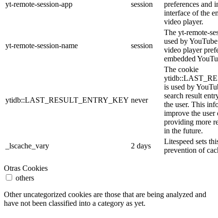
yt-remote-session-app
session
preferences and i
interface of the
video player.
The yt-remote-se
used by YouTube t
yt-remote-session-name
session
video player pref
embedded YouTub
The cookie
ytidb::LAST_
is used by YouTube
search result entr
ytidb::LAST_RESULT_ENTRY_KEY
never
the user. This inf
improve the user
providing more re
in the future.
Litespeed sets thi
_lscache_vary
2 days
prevention of cac
Otras Cookies
others
Other uncategorized cookies are those that are being analyzed and
have not been classified into a category as yet.