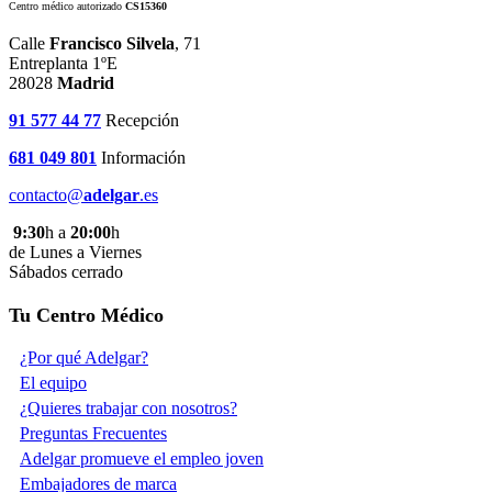
Centro médico autorizado
CS15360
Calle
Francisco Silvela
, 71
Entreplanta 1ºE
28028
Madrid
91 577 44 77
Recepción
681 049 801
Información
contacto@
adelgar
.es
9:30
h a
20:00
h
de Lunes a Viernes
Sábados cerrado
Tu Centro Médico
¿Por qué Adelgar?
El equipo
¿Quieres trabajar con nosotros?
Preguntas Frecuentes
Adelgar promueve el empleo joven
Embajadores de marca