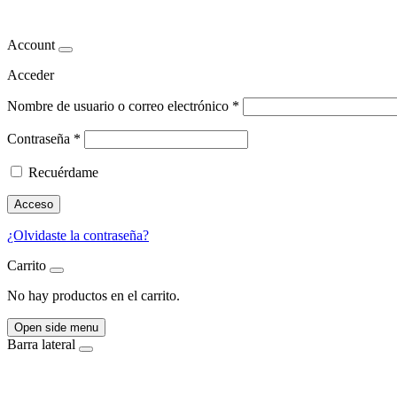
Síndrome de apnea-hipoapnea
Account
Acceder
Nombre de usuario o correo electrónico
*
Contraseña
*
Recuérdame
Acceso
¿Olvidaste la contraseña?
Carrito
No hay productos en el carrito.
Open side menu
Barra lateral