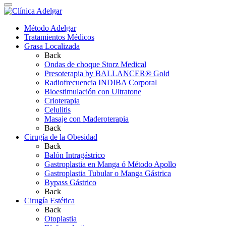
Método Adelgar
Tratamientos Médicos
Grasa Localizada
Back
Ondas de choque Storz Medical
Presoterapia by BALLANCER® Gold
Radiofrecuencia INDIBA Corporal
Bioestimulación con Ultratone
Crioterapia
Celulitis
Masaje con Maderoterapia
Back
Cirugía de la Obesidad
Back
Balón Intragástrico
Gastroplastia en Manga ó Método Apollo
Gastroplastia Tubular o Manga Gástrica
Bypass Gástrico
Back
Cirugía Estética
Back
Otoplastia