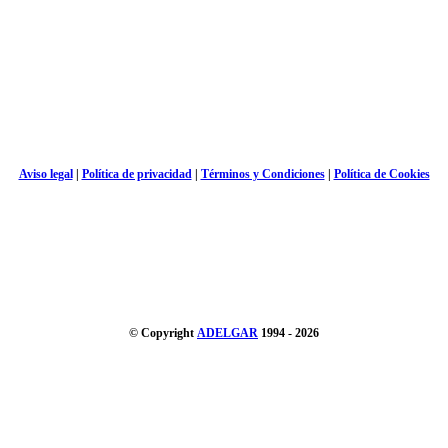
Aviso legal
|
Política de privacidad
|
Términos y Condiciones
|
Política de Cookies
© Copyright
ADELGAR
1994 - 2026