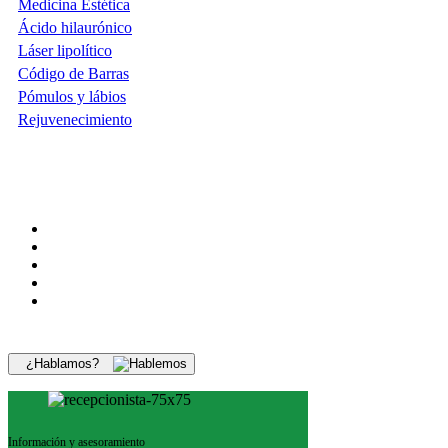
Medicina Estética
Ácido hilaurónico
Láser lipolítico
Código de Barras
Pómulos y lábios
Rejuvenecimiento
¿Hablamos?
Información y asesoramiento