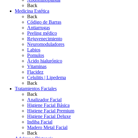
Back
Medicina Estética
Back
Código de Barras
Antiarrugas
Peeling médico
Rejuvenecimiento
Neuromoduladores
Labios
Pomulos
Ácido hialurónico
Vitaminas
Flacidez
Celulitis | Lipedema
Back
Tratamientos Faciales
Back
Analizador Facial
Higiene Facial Básica
Higiene Facial Premium
Higiene Facial Deluxe
Indiba Facial
Madero Metal Facial
Back