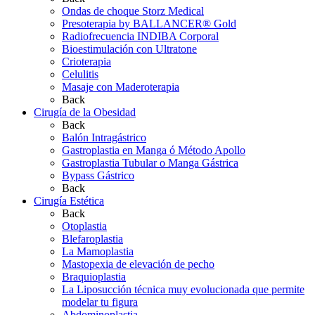
Ondas de choque Storz Medical
Presoterapia by BALLANCER® Gold
Radiofrecuencia INDIBA Corporal
Bioestimulación con Ultratone
Crioterapia
Celulitis
Masaje con Maderoterapia
Back
Cirugía de la Obesidad
Back
Balón Intragástrico
Gastroplastia en Manga ó Método Apollo
Gastroplastia Tubular o Manga Gástrica
Bypass Gástrico
Back
Cirugía Estética
Back
Otoplastia
Blefaroplastia
La Mamoplastia
Mastopexia de elevación de pecho
Braquioplastia
La Liposucción técnica muy evolucionada que permite
modelar tu figura
Abdominoplastia