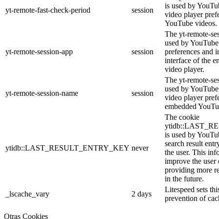
is used by YouTub
yt-remote-fast-check-period
session
video player pre
YouTube videos.
The yt-remote-ses
used by YouTube 
yt-remote-session-app
session
preferences and i
interface of the
video player.
The yt-remote-se
used by YouTube t
yt-remote-session-name
session
video player pref
embedded YouTub
The cookie
ytidb::LAST_
is used by YouTube
search result entr
ytidb::LAST_RESULT_ENTRY_KEY
never
the user. This inf
improve the user
providing more re
in the future.
Litespeed sets thi
_lscache_vary
2 days
prevention of cac
Otras Cookies