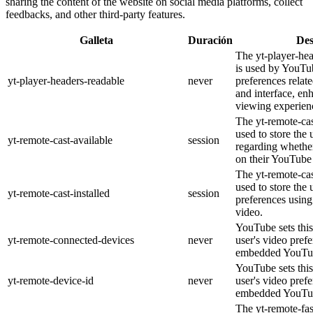
sharing the content of the website on social media platforms, collect
feedbacks, and other third-party features.
Galleta
Duración
Des
The yt-player-he
is used by YouTub
yt-player-headers-readable
never
preferences relat
and interface, en
viewing experien
The yt-remote-cas
used to store the 
yt-remote-cast-available
session
regarding whether
on their YouTube 
The yt-remote-cas
used to store the 
yt-remote-cast-installed
session
preferences usi
video.
YouTube sets this
yt-remote-connected-devices
never
user's video pref
embedded YouTub
YouTube sets this
yt-remote-device-id
never
user's video pref
embedded YouTub
The yt-remote-fa