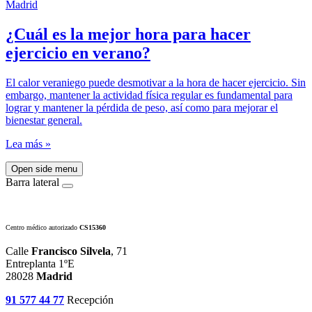
¿Cuál es la mejor hora para hacer
ejercicio en verano?
El calor veraniego puede desmotivar a la hora de hacer ejercicio. Sin
embargo, mantener la actividad física regular es fundamental para
lograr y mantener la pérdida de peso, así como para mejorar el
bienestar general.
Lea más »
Open side menu
Barra lateral
Centro médico autorizado
CS15360
Calle
Francisco Silvela
, 71
Entreplanta 1ºE
28028
Madrid
91 577 44 77
Recepción