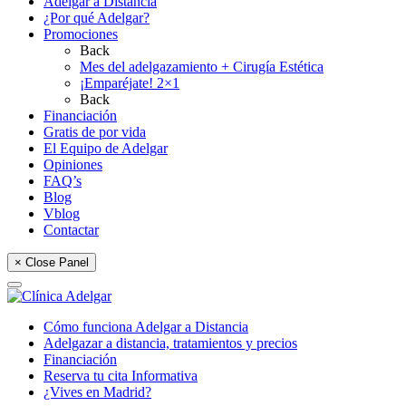
Adelgar a Distancia
¿Por qué Adelgar?
Promociones
Back
Mes del adelgazamiento + Cirugía Estética
¡Emparéjate! 2×1
Back
Financiación
Gratis de por vida
El Equipo de Adelgar
Opiniones
FAQ’s
Blog
Vblog
Contactar
× Close Panel
Cómo funciona Adelgar a Distancia
Adelgazar a distancia, tratamientos y precios
Financiación
Reserva tu cita Informativa
¿Vives en Madrid?