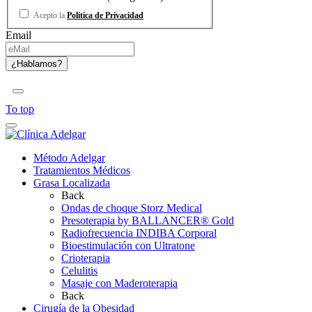
Acepto la
Política de Privacidad
Email
To top
Método Adelgar
Tratamientos Médicos
Grasa Localizada
Back
Ondas de choque Storz Medical
Presoterapia by BALLANCER® Gold
Radiofrecuencia INDIBA Corporal
Bioestimulación con Ultratone
Crioterapia
Celulitis
Masaje con Maderoterapia
Back
Cirugía de la Obesidad