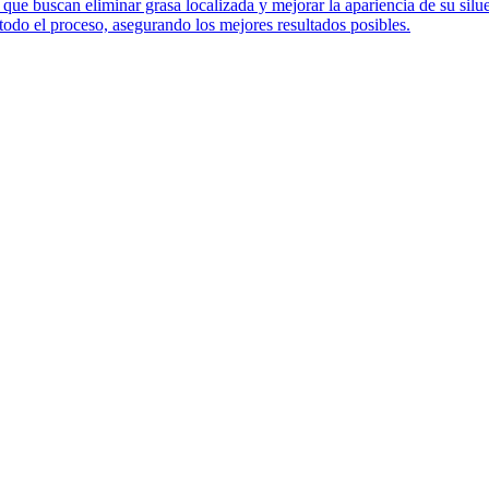
que buscan eliminar grasa localizada y mejorar la apariencia de su silue
todo el proceso, asegurando los mejores resultados posibles.