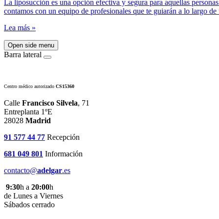
La liposucción es una opción efectiva y segura para aquellas personas 
contamos con un equipo de profesionales que te guiarán a lo largo de 
Lea más »
Open side menu
Barra lateral
Centro médico autorizado
CS15360
Calle
Francisco Silvela
, 71
Entreplanta 1ºE
28028
Madrid
91 577 44 77
Recepción
681 049 801
Información
contacto@
adelgar
.es
9:30
h a
20:00
h
de Lunes a Viernes
Sábados cerrado