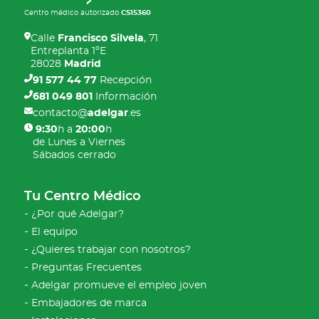
Centro médico autorizado
CS15360
Calle
Francisco Silvela
, 71
Entreplanta 1ºE
28028
Madrid
91 577 44 77
Recepción
681 049 801
Información
contacto@
adelgar
.es
9:30
h a
20:00
h
de Lunes a Viernes
Sábados cerrado
Tu Centro Médico
¿Por qué Adelgar?
El equipo
¿Quieres trabajar con nosotros?
Preguntas Frecuentes
Adelgar promueve el empleo joven
Embajadores de marca