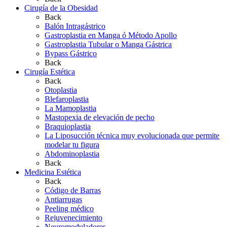
Cirugía de la Obesidad
Back
Balón Intragástrico
Gastroplastia en Manga ó Método Apollo
Gastroplastia Tubular o Manga Gástrica
Bypass Gástrico
Back
Cirugía Estética
Back
Otoplastia
Blefaroplastia
La Mamoplastia
Mastopexia de elevación de pecho
Braquioplastia
La Liposucción técnica muy evolucionada que permite
modelar tu figura
Abdominoplastia
Back
Medicina Estética
Back
Código de Barras
Antiarrugas
Peeling médico
Rejuvenecimiento
Neuromoduladores