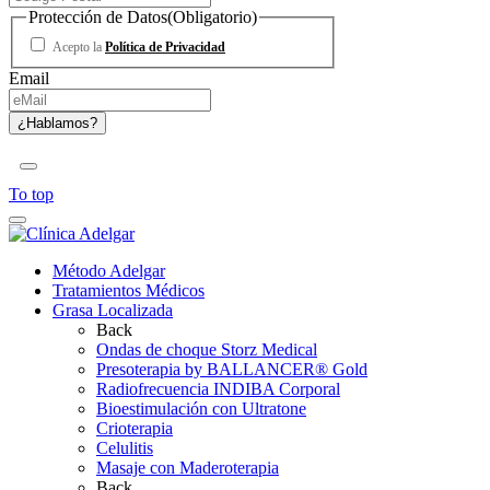
Protección de Datos
(Obligatorio)
Acepto la
Política de Privacidad
Email
To top
Método Adelgar
Tratamientos Médicos
Grasa Localizada
Back
Ondas de choque Storz Medical
Presoterapia by BALLANCER® Gold
Radiofrecuencia INDIBA Corporal
Bioestimulación con Ultratone
Crioterapia
Celulitis
Masaje con Maderoterapia
Back