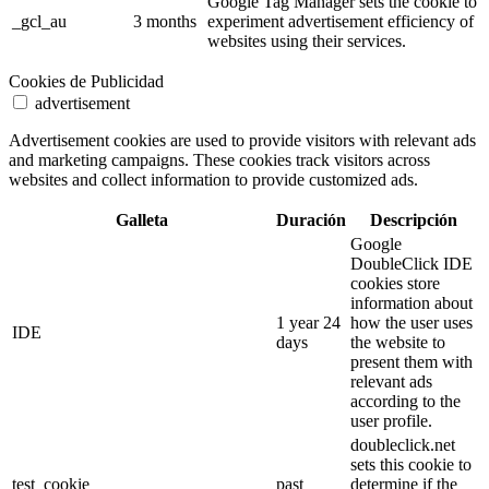
Google Tag Manager sets the cookie to
_gcl_au
3 months
experiment advertisement efficiency of
websites using their services.
Cookies de Publicidad
advertisement
Advertisement cookies are used to provide visitors with relevant ads
and marketing campaigns. These cookies track visitors across
websites and collect information to provide customized ads.
Galleta
Duración
Descripción
Google
DoubleClick IDE
cookies store
information about
1 year 24
how the user uses
IDE
days
the website to
present them with
relevant ads
according to the
user profile.
doubleclick.net
sets this cookie to
test_cookie
past
determine if the