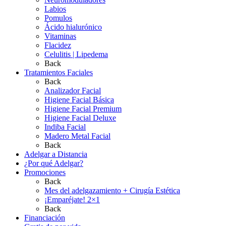
Labios
Pomulos
Ácido hialurónico
Vitaminas
Flacidez
Celulitis | Lipedema
Back
Tratamientos Faciales
Back
Analizador Facial
Higiene Facial Básica
Higiene Facial Premium
Higiene Facial Deluxe
Indiba Facial
Madero Metal Facial
Back
Adelgar a Distancia
¿Por qué Adelgar?
Promociones
Back
Mes del adelgazamiento + Cirugía Estética
¡Emparéjate! 2×1
Back
Financiación