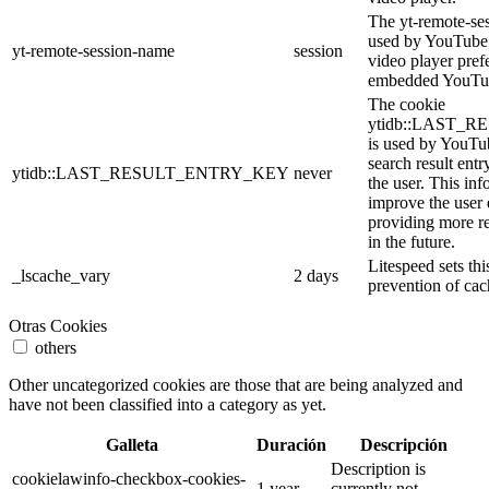
The yt-remote-se
used by YouTube t
yt-remote-session-name
session
video player pref
embedded YouTub
The cookie
ytidb::LAST_
is used by YouTube
search result entr
ytidb::LAST_RESULT_ENTRY_KEY
never
the user. This inf
improve the user
providing more re
in the future.
Litespeed sets thi
_lscache_vary
2 days
prevention of cac
Otras Cookies
others
Other uncategorized cookies are those that are being analyzed and
have not been classified into a category as yet.
Galleta
Duración
Descripción
Description is
cookielawinfo-checkbox-cookies-
1 year
currently not