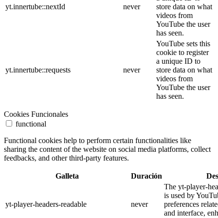
yt.innertube::nextId
never
store data on what
videos from
YouTube the user
has seen.
YouTube sets this
cookie to register
a unique ID to
yt.innertube::requests
never
store data on what
videos from
YouTube the user
has seen.
Cookies Funcionales
functional
Functional cookies help to perform certain functionalities like
sharing the content of the website on social media platforms, collect
feedbacks, and other third-party features.
Galleta
Duración
Des
The yt-player-he
is used by YouTub
yt-player-headers-readable
never
preferences relat
and interface, en