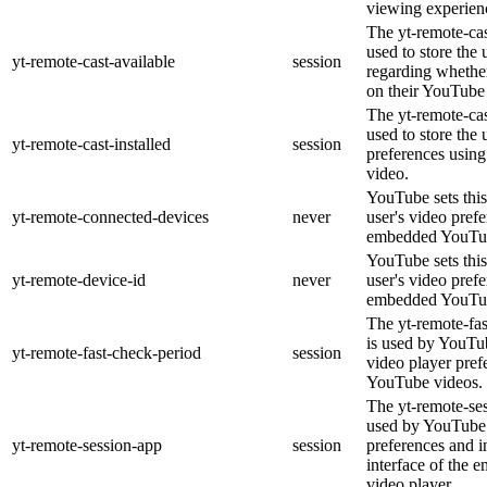
viewing experien
The yt-remote-cas
used to store the 
yt-remote-cast-available
session
regarding whether
on their YouTube 
The yt-remote-cas
used to store the 
yt-remote-cast-installed
session
preferences usi
video.
YouTube sets this
yt-remote-connected-devices
never
user's video pref
embedded YouTub
YouTube sets this
yt-remote-device-id
never
user's video pref
embedded YouTub
The yt-remote-fa
is used by YouTub
yt-remote-fast-check-period
session
video player pre
YouTube videos.
The yt-remote-ses
used by YouTube 
yt-remote-session-app
session
preferences and i
interface of the
video player.