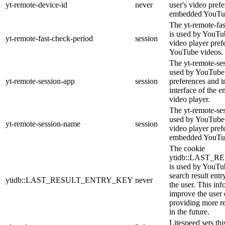
yt-remote-device-id
never
user's video pref
embedded YouTub
The yt-remote-fa
is used by YouTub
yt-remote-fast-check-period
session
video player pre
YouTube videos.
The yt-remote-ses
used by YouTube 
yt-remote-session-app
session
preferences and i
interface of the
video player.
The yt-remote-se
used by YouTube t
yt-remote-session-name
session
video player pref
embedded YouTub
The cookie
ytidb::LAST_
is used by YouTube
search result entr
ytidb::LAST_RESULT_ENTRY_KEY
never
the user. This inf
improve the user
providing more re
in the future.
Litespeed sets thi