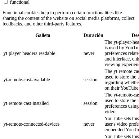
functional
Functional cookies help to perform certain functionalities like
sharing the content of the website on social media platforms, collect
feedbacks, and other third-party features.
Galleta
Duración
Des
The yt-player-he
is used by YouTub
yt-player-headers-readable
never
preferences relat
and interface, en
viewing experien
The yt-remote-cas
used to store the 
yt-remote-cast-available
session
regarding whether
on their YouTube 
The yt-remote-cas
used to store the 
yt-remote-cast-installed
session
preferences usi
video.
YouTube sets this
yt-remote-connected-devices
never
user's video pref
embedded YouTub
YouTube sets this