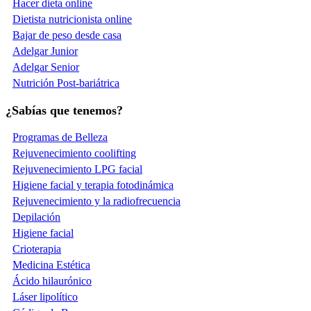
Hacer dieta online
Dietista nutricionista online
Bajar de peso desde casa
Adelgar Junior
Adelgar Senior
Nutrición Post-bariátrica
¿Sabías que tenemos?
Programas de Belleza
Rejuvenecimiento coolifting
Rejuvenecimiento LPG facial
Higiene facial y terapia fotodinámica
Rejuvenecimiento y la radiofrecuencia
Depilación
Higiene facial
Crioterapia
Medicina Estética
Ácido hilaurónico
Láser lipolítico