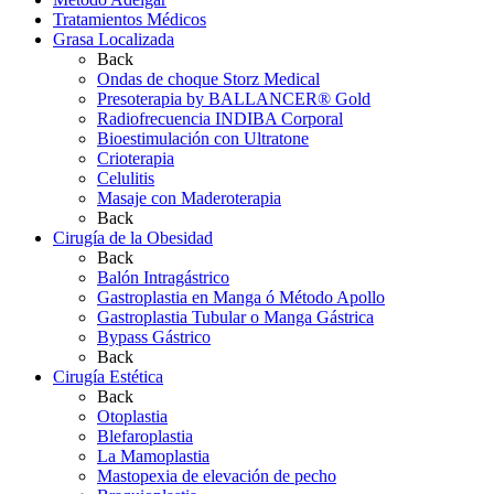
Tratamientos Médicos
Grasa Localizada
Back
Ondas de choque Storz Medical
Presoterapia by BALLANCER® Gold
Radiofrecuencia INDIBA Corporal
Bioestimulación con Ultratone
Crioterapia
Celulitis
Masaje con Maderoterapia
Back
Cirugía de la Obesidad
Back
Balón Intragástrico
Gastroplastia en Manga ó Método Apollo
Gastroplastia Tubular o Manga Gástrica
Bypass Gástrico
Back
Cirugía Estética
Back
Otoplastia
Blefaroplastia
La Mamoplastia
Mastopexia de elevación de pecho