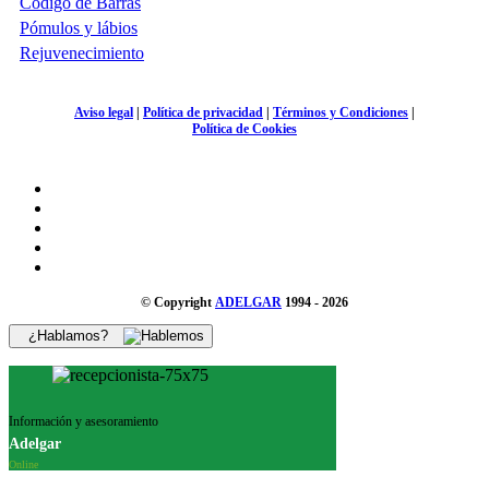
Código de Barras
Pómulos y lábios
Rejuvenecimiento
Aviso legal
|
Política de privacidad
|
Términos y Condiciones
|
Política de Cookies
© Copyright
ADELGAR
1994 - 2026
¿Hablamos?
Información y asesoramiento
Adelgar
Online