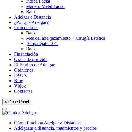
Indiba Facial
Madero Metal Facial
Back
Adelgar a Distancia
¿Por qué Adelgar?
Promociones
Back
Mes del adelgazamiento + Cirugía Estética
¡Emparéjate! 2×1
Back
Financiación
Gratis de por vida
El Equipo de Adelgar
Opiniones
FAQ’s
Blog
Vblog
Contactar
× Close Panel
Cómo funciona Adelgar a Distancia
Adelgazar a distancia, tratamientos y precios