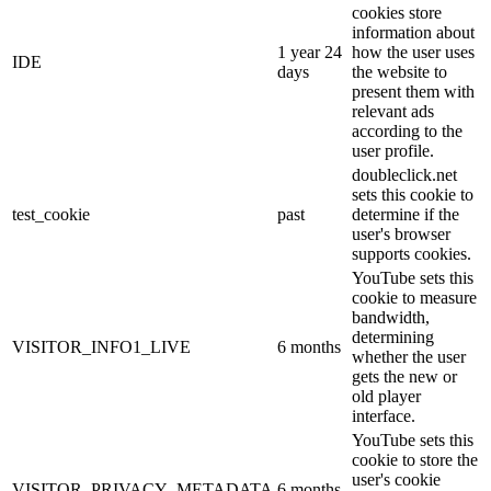
cookies store
information about
1 year 24
how the user uses
IDE
days
the website to
present them with
relevant ads
according to the
user profile.
doubleclick.net
sets this cookie to
test_cookie
past
determine if the
user's browser
supports cookies.
YouTube sets this
cookie to measure
bandwidth,
determining
VISITOR_INFO1_LIVE
6 months
whether the user
gets the new or
old player
interface.
YouTube sets this
cookie to store the
user's cookie
VISITOR_PRIVACY_METADATA
6 months