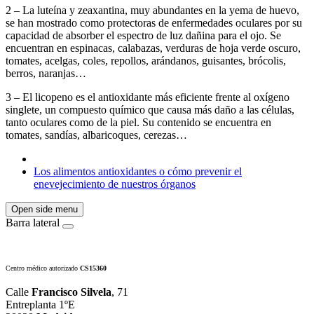
2 – La luteína y zeaxantina, muy abundantes en la yema de huevo,
se han mostrado como protectoras de enfermedades oculares por su
capacidad de absorber el espectro de luz dañina para el ojo. Se
encuentran en espinacas, calabazas, verduras de hoja verde oscuro,
tomates, acelgas, coles, repollos, arándanos, guisantes, brócolis,
berros, naranjas…
3 – El licopeno es el antioxidante más eficiente frente al oxígeno
singlete, un compuesto químico que causa más daño a las células,
tanto oculares como de la piel. Su contenido se encuentra en
tomates, sandías, albaricoques, cerezas…
Los alimentos antioxidantes o cómo prevenir el
enevejecimiento de nuestros órganos
Open side menu
Barra lateral
Centro médico autorizado
CS15360
Calle
Francisco Silvela
, 71
Entreplanta 1ºE