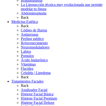
Braquioplastia
La Liposucción técnica muy evolucionada que permite
modelar tu figura
Abdominoplastia
Back
Medicina Estética
Back
Código de Barras
Antiarrugas
Peeling médico
Rejuvenecimiento
Neuromoduladores
Labios
Pomulos
Ácido hialurónico
Vitaminas
Flacidez
Celulitis | Lipedema
Back
Tratamientos Faciales
Back
Analizador Facial
Higiene Facial Básica
Higiene Facial Premium
Higiene Facial Deluxe