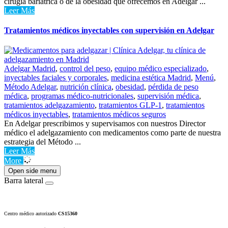
cirugía bariátrica o de la obesidad que ofrecemos en Adelgar ...
Leer Más
Tratamientos médicos inyectables con supervisión en Adelgar
Adelgar Madrid
,
control del peso
,
equipo médico especializado
,
inyectables faciales y corporales
,
medicina estética Madrid
,
Menú
,
Método Adelgar
,
nutrición clínica
,
obesidad
,
pérdida de peso
médica
,
programas médico-nutricionales
,
supervisión médica
,
tratamientos adelgazamiento
,
tratamientos GLP-1
,
tratamientos
médicos inyectables
,
tratamientos médicos seguros
En Adelgar prescribimos y supervisamos con nuestros Director
médico el adelgazamiento con medicamentos como parte de nuestra
estrategia del Método ...
Leer Más
More
Open side menu
Barra lateral
Centro médico autorizado
CS15360