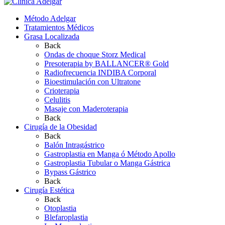
Método Adelgar
Tratamientos Médicos
Grasa Localizada
Back
Ondas de choque Storz Medical
Presoterapia by BALLANCER® Gold
Radiofrecuencia INDIBA Corporal
Bioestimulación con Ultratone
Crioterapia
Celulitis
Masaje con Maderoterapia
Back
Cirugía de la Obesidad
Back
Balón Intragástrico
Gastroplastia en Manga ó Método Apollo
Gastroplastia Tubular o Manga Gástrica
Bypass Gástrico
Back
Cirugía Estética
Back
Otoplastia
Blefaroplastia