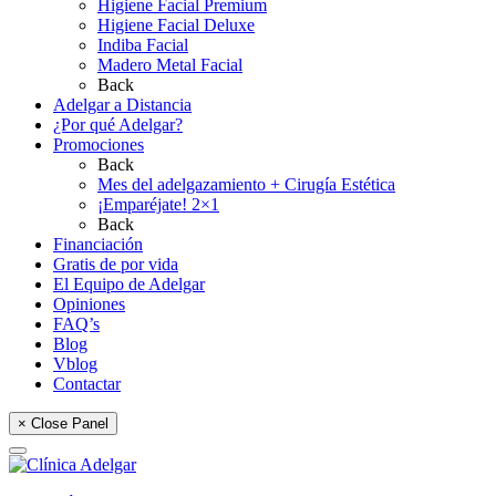
Higiene Facial Premium
Higiene Facial Deluxe
Indiba Facial
Madero Metal Facial
Back
Adelgar a Distancia
¿Por qué Adelgar?
Promociones
Back
Mes del adelgazamiento + Cirugía Estética
¡Emparéjate! 2×1
Back
Financiación
Gratis de por vida
El Equipo de Adelgar
Opiniones
FAQ’s
Blog
Vblog
Contactar
× Close Panel