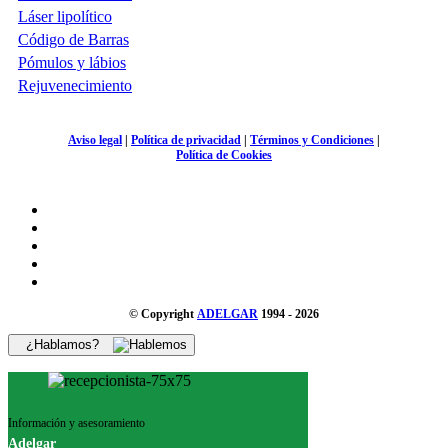
Láser lipolítico
Código de Barras
Pómulos y lábios
Rejuvenecimiento
Aviso legal
|
Política de privacidad
|
Términos y Condiciones
|
Política de Cookies
© Copyright
ADELGAR
1994 - 2026
¿Hablamos?
Información y asesoramiento
Adelgar