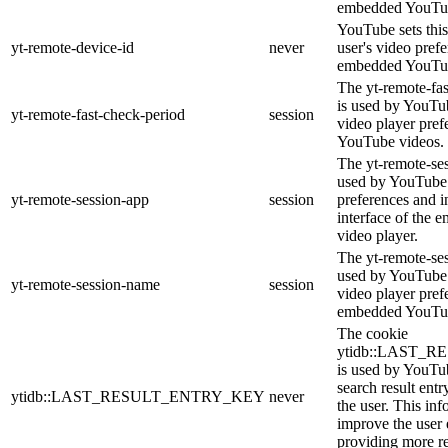
embedded YouTub
YouTube sets this
yt-remote-device-id
never
user's video pref
embedded YouTub
The yt-remote-fa
is used by YouTub
yt-remote-fast-check-period
session
video player pre
YouTube videos.
The yt-remote-ses
used by YouTube 
yt-remote-session-app
session
preferences and i
interface of the
video player.
The yt-remote-se
used by YouTube t
yt-remote-session-name
session
video player pref
embedded YouTub
The cookie
ytidb::LAST_
is used by YouTube
search result entr
ytidb::LAST_RESULT_ENTRY_KEY
never
the user. This inf
improve the user
providing more re