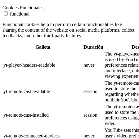
Cookies Funcionales
functional
Functional cookies help to perform certain functionalities like
sharing the content of the website on social media platforms, collect
feedbacks, and other third-party features.
Galleta
Duración
Des
The yt-player-he
is used by YouTub
yt-player-headers-readable
never
preferences relat
and interface, en
viewing experien
The yt-remote-cas
used to store the 
yt-remote-cast-available
session
regarding whether
on their YouTube 
The yt-remote-cas
used to store the 
yt-remote-cast-installed
session
preferences usi
video.
YouTube sets this
yt-remote-connected-devices
never
user's video pref