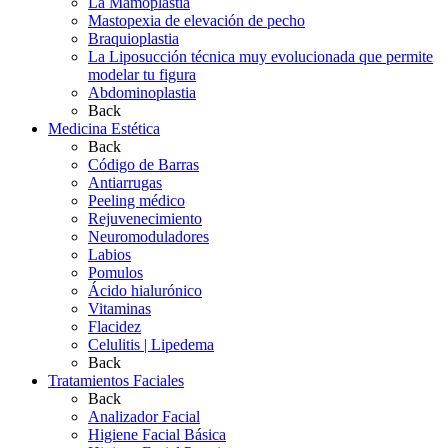
La Mamoplastia
Mastopexia de elevación de pecho
Braquioplastia
La Liposucción técnica muy evolucionada que permite
modelar tu figura
Abdominoplastia
Back
Medicina Estética
Back
Código de Barras
Antiarrugas
Peeling médico
Rejuvenecimiento
Neuromoduladores
Labios
Pomulos
Ácido hialurónico
Vitaminas
Flacidez
Celulitis | Lipedema
Back
Tratamientos Faciales
Back
Analizador Facial
Higiene Facial Básica