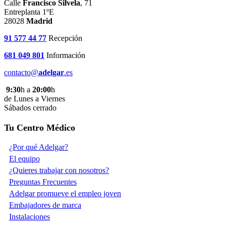
Calle
Francisco Silvela
, 71
Entreplanta 1ºE
28028
Madrid
91 577 44 77
Recepción
681 049 801
Información
contacto@
adelgar
.es
9:30
h a
20:00
h
de Lunes a Viernes
Sábados cerrado
Tu Centro Médico
¿Por qué Adelgar?
El equipo
¿Quieres trabajar con nosotros?
Preguntas Frecuentes
Adelgar promueve el empleo joven
Embajadores de marca
Instalaciones