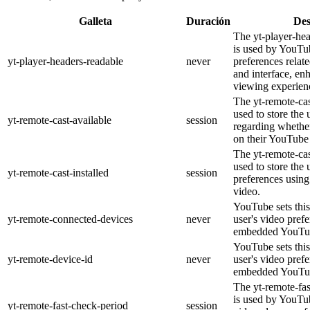
Galleta
Duración
Des
The yt-player-he
is used by YouTub
yt-player-headers-readable
never
preferences relat
and interface, en
viewing experien
The yt-remote-cas
used to store the 
yt-remote-cast-available
session
regarding whether
on their YouTube 
The yt-remote-cas
used to store the 
yt-remote-cast-installed
session
preferences usi
video.
YouTube sets this
yt-remote-connected-devices
never
user's video pref
embedded YouTub
YouTube sets this
yt-remote-device-id
never
user's video pref
embedded YouTub
The yt-remote-fa
is used by YouTub
yt-remote-fast-check-period
session