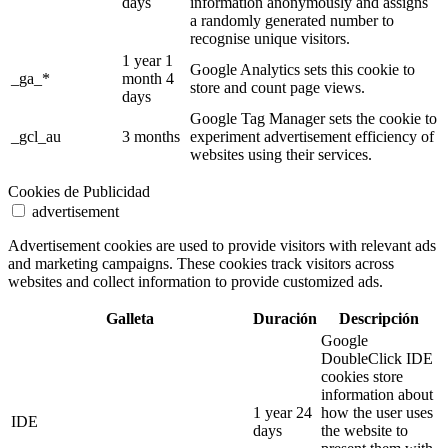
days
information anonymously and assigns
a randomly generated number to
recognise unique visitors.
1 year 1
Google Analytics sets this cookie to
_ga_*
month 4
store and count page views.
days
Google Tag Manager sets the cookie to
_gcl_au
3 months
experiment advertisement efficiency of
websites using their services.
Cookies de Publicidad
advertisement
Advertisement cookies are used to provide visitors with relevant ads
and marketing campaigns. These cookies track visitors across
websites and collect information to provide customized ads.
Galleta
Duración
Descripción
Google
DoubleClick IDE
cookies store
information about
1 year 24
how the user uses
IDE
days
the website to