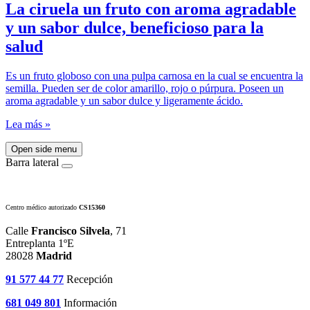
La ciruela un fruto con aroma agradable
y un sabor dulce, beneficioso para la
salud
Es un fruto globoso con una pulpa carnosa en la cual se encuentra la
semilla. Pueden ser de color amarillo, rojo o púrpura. Poseen un
aroma agradable y un sabor dulce y ligeramente ácido.
Lea más »
Open side menu
Barra lateral
Centro médico autorizado
CS15360
Calle
Francisco Silvela
, 71
Entreplanta 1ºE
28028
Madrid
91 577 44 77
Recepción
681 049 801
Información