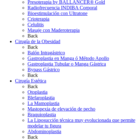
Presoterapia by BALLANCER® Gold
Radiofrecuencia INDIBA Corporal
Bioestimulación con Ultratone
Crioterapia
Celulitis
Masaje con Maderoterapia
Back
Cirugía de la Obesidad
Back
Balón Intragástrico
Gastroplastia en Manga ó Método Apollo
Gastroplastia Tubular o Manga Gástrica
Bypass Gástrico
Back
Cirugía Estética
Back
Otoplastia
Blefaroplastia
La Mamoplastia
Mastopexia de elevación de pecho
Braquioplastia
La Liposucción técnica muy evolucionada que permite
modelar tu figura
Abdominoplastia
Back