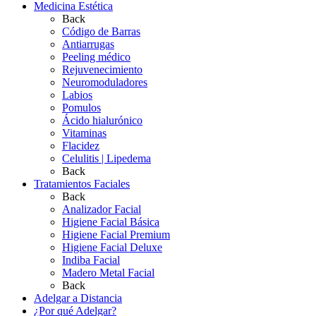
Medicina Estética
Back
Código de Barras
Antiarrugas
Peeling médico
Rejuvenecimiento
Neuromoduladores
Labios
Pomulos
Ácido hialurónico
Vitaminas
Flacidez
Celulitis | Lipedema
Back
Tratamientos Faciales
Back
Analizador Facial
Higiene Facial Básica
Higiene Facial Premium
Higiene Facial Deluxe
Indiba Facial
Madero Metal Facial
Back
Adelgar a Distancia
¿Por qué Adelgar?