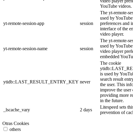
video player pre
YouTube videos.
The yt-remote-ses
used by YouTube 
yt-remote-session-app
session
preferences and i
interface of the
video player.
The yt-remote-se
used by YouTube t
yt-remote-session-name
session
video player pref
embedded YouTub
The cookie
ytidb::LAST_
is used by YouTube
search result entr
ytidb::LAST_RESULT_ENTRY_KEY
never
the user. This inf
improve the user
providing more re
in the future.
Litespeed sets thi
_lscache_vary
2 days
prevention of cac
Otras Cookies
others