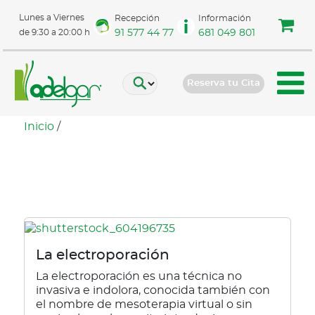
Lunes a Viernes
Recepción
Información
91 577 44 77
681 049 801
de 9:30 a 20:00 h
Reserva tu Cita
Inicio
/
brazos
La electroporación
La electroporación es una técnica no
invasiva e indolora, conocida también con
el nombre de mesoterapia virtual o sin