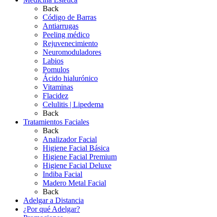
Back
Código de Barras
Antiarrugas
Peeling médico
Rejuvenecimiento
Neuromoduladores
Labios
Pomulos
Ácido hialurónico
Vitaminas
Flacidez
Celulitis | Lipedema
Back
Tratamientos Faciales
Back
Analizador Facial
Higiene Facial Básica
Higiene Facial Premium
Higiene Facial Deluxe
Indiba Facial
Madero Metal Facial
Back
Adelgar a Distancia
¿Por qué Adelgar?