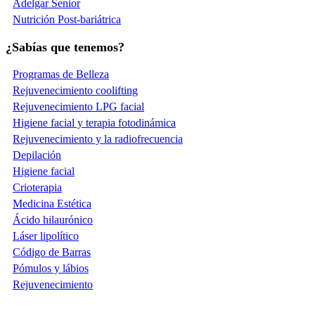
Adelgar Senior
Nutrición Post-bariátrica
¿Sabías que tenemos?
Programas de Belleza
Rejuvenecimiento coolifting
Rejuvenecimiento LPG facial
Higiene facial y terapia fotodinámica
Rejuvenecimiento y la radiofrecuencia
Depilación
Higiene facial
Crioterapia
Medicina Estética
Ácido hilaurónico
Láser lipolítico
Código de Barras
Pómulos y lábios
Rejuvenecimiento