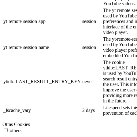
YouTube videos.
The yt-remote-ses
used by YouTube 
yt-remote-session-app
session
preferences and i
interface of the
video player.
The yt-remote-se
used by YouTube t
yt-remote-session-name
session
video player pref
embedded YouTub
The cookie
ytidb::LAST_
is used by YouTube
search result entr
ytidb::LAST_RESULT_ENTRY_KEY
never
the user. This inf
improve the user
providing more re
in the future.
Litespeed sets thi
_lscache_vary
2 days
prevention of cac
Otras Cookies
others