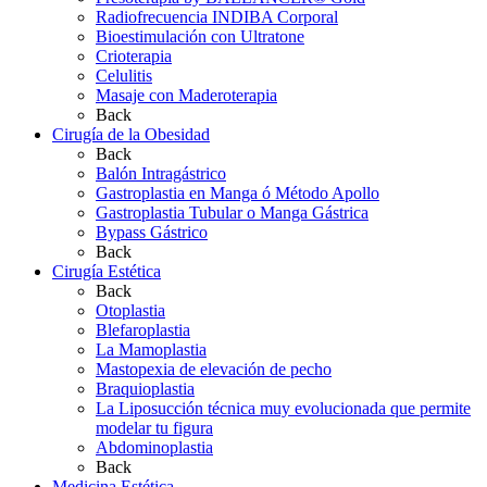
Radiofrecuencia INDIBA Corporal
Bioestimulación con Ultratone
Crioterapia
Celulitis
Masaje con Maderoterapia
Back
Cirugía de la Obesidad
Back
Balón Intragástrico
Gastroplastia en Manga ó Método Apollo
Gastroplastia Tubular o Manga Gástrica
Bypass Gástrico
Back
Cirugía Estética
Back
Otoplastia
Blefaroplastia
La Mamoplastia
Mastopexia de elevación de pecho
Braquioplastia
La Liposucción técnica muy evolucionada que permite
modelar tu figura
Abdominoplastia
Back
Medicina Estética