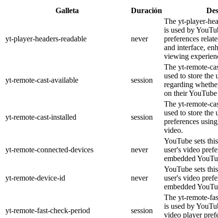
Galleta
Duración
Des
The yt-player-he
is used by YouTub
yt-player-headers-readable
never
preferences relat
and interface, en
viewing experien
The yt-remote-cas
used to store the 
yt-remote-cast-available
session
regarding whether
on their YouTube 
The yt-remote-cas
used to store the 
yt-remote-cast-installed
session
preferences usi
video.
YouTube sets this
yt-remote-connected-devices
never
user's video pref
embedded YouTub
YouTube sets this
yt-remote-device-id
never
user's video pref
embedded YouTub
The yt-remote-fa
is used by YouTub
yt-remote-fast-check-period
session
video player pre