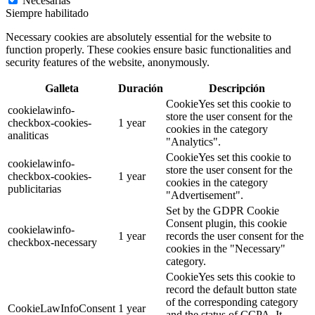
Necesarias
Siempre habilitado
Necessary cookies are absolutely essential for the website to
function properly. These cookies ensure basic functionalities and
security features of the website, anonymously.
Galleta
Duración
Descripción
CookieYes set this cookie to
cookielawinfo-
store the user consent for the
checkbox-cookies-
1 year
cookies in the category
analiticas
"Analytics".
CookieYes set this cookie to
cookielawinfo-
store the user consent for the
checkbox-cookies-
1 year
cookies in the category
publicitarias
"Advertisement".
Set by the GDPR Cookie
Consent plugin, this cookie
cookielawinfo-
1 year
records the user consent for the
checkbox-necessary
cookies in the "Necessary"
category.
CookieYes sets this cookie to
record the default button state
of the corresponding category
CookieLawInfoConsent
1 year
and the status of CCPA. It