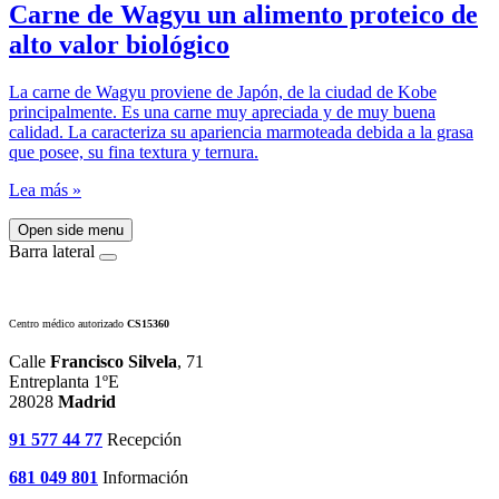
Carne de Wagyu un alimento proteico de
alto valor biológico
La carne de Wagyu proviene de Japón, de la ciudad de Kobe
principalmente. Es una carne muy apreciada y de muy buena
calidad. La caracteriza su apariencia marmoteada debida a la grasa
que posee, su fina textura y ternura.
Lea más »
Open side menu
Barra lateral
Centro médico autorizado
CS15360
Calle
Francisco Silvela
, 71
Entreplanta 1ºE
28028
Madrid
91 577 44 77
Recepción
681 049 801
Información