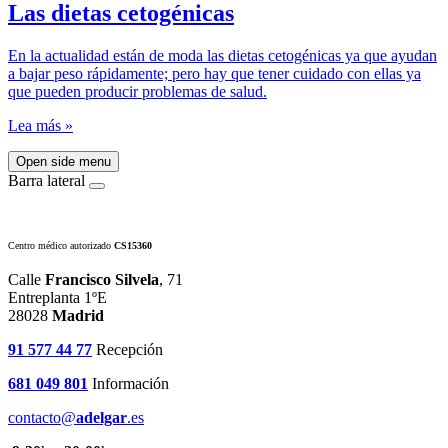
Las dietas cetogénicas
En la actualidad están de moda las dietas cetogénicas ya que ayudan
a bajar peso rápidamente; pero hay que tener cuidado con ellas ya
que pueden producir problemas de salud.
Lea más »
Open side menu
Barra lateral
Centro médico autorizado
CS15360
Calle
Francisco Silvela
, 71
Entreplanta 1ºE
28028
Madrid
91 577 44 77
Recepción
681 049 801
Información
contacto@
adelgar
.es