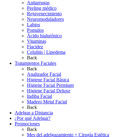
Antiarrugas
Peeling médico
Rejuvenecimiento
Neuromoduladores
Labios
Pomulos
Ácido hialurónico
Vitaminas
Flacidez
Celulitis | Lipedema
Back
Tratamientos Faciales
Back
Analizador Facial
Higiene Facial Básica
Higiene Facial Premium
Higiene Facial Deluxe
Indiba Facial
Madero Metal Facial
Back
Adelgar a Distancia
¿Por qué Adelgar?
Promociones
Back
Mes del adelgazamiento + Cirugía Estética