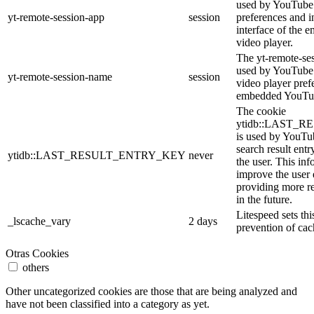
used by YouTube 
yt-remote-session-app
session
preferences and i
interface of the
video player.
The yt-remote-se
used by YouTube t
yt-remote-session-name
session
video player pref
embedded YouTub
The cookie
ytidb::LAST_
is used by YouTube
search result entr
ytidb::LAST_RESULT_ENTRY_KEY
never
the user. This inf
improve the user
providing more re
in the future.
Litespeed sets thi
_lscache_vary
2 days
prevention of cac
Otras Cookies
others
Other uncategorized cookies are those that are being analyzed and
have not been classified into a category as yet.