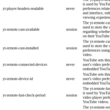
is used by YouTub
yt-player-headers-readable
never
preferences relat
and interface, en
viewing experien
The yt-remote-cas
used to store the 
yt-remote-cast-available
session
regarding whether
on their YouTube 
The yt-remote-cas
used to store the 
yt-remote-cast-installed
session
preferences usi
video.
YouTube sets this
yt-remote-connected-devices
never
user's video pref
embedded YouTub
YouTube sets this
yt-remote-device-id
never
user's video pref
embedded YouTub
The yt-remote-fa
is used by YouTub
yt-remote-fast-check-period
session
video player pre
YouTube videos.
The yt-remote-ses