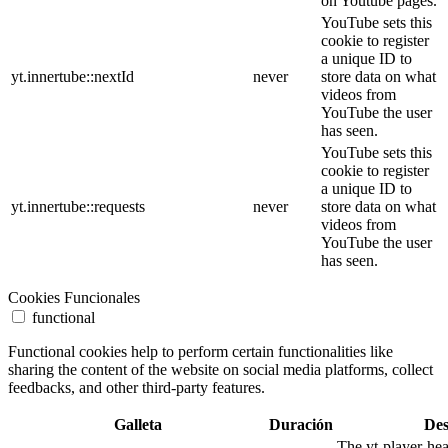
on Youtube pages.
YouTube sets this
cookie to register
a unique ID to
yt.innertube::nextId
never
store data on what
videos from
YouTube the user
has seen.
YouTube sets this
cookie to register
a unique ID to
yt.innertube::requests
never
store data on what
videos from
YouTube the user
has seen.
Cookies Funcionales
functional
Functional cookies help to perform certain functionalities like
sharing the content of the website on social media platforms, collect
feedbacks, and other third-party features.
Galleta
Duración
Des
The yt-player-he