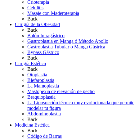
Crioterapia
Celulitis
Masaje con Maderoterapia
Back
Cirugía de la Obesidad
Back
Balón Intragástrico
Gastroplastia en Manga ó Método Apollo
Gastroplastia Tubular o Manga Gástrica
Bypass Gástrico
Back
Cirugía Estética
Back
Otoplastia
Blefaroplastia
La Mamoplastia
Mastopexia de elevación de pecho
Braquioplastia
La Liposucción técnica muy evolucionada que permite
modelar tu figura
Abdominoplastia
Back
Medicina Estética
Back
Código de Barras