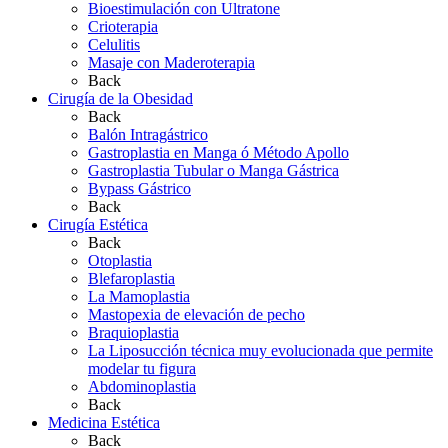
Bioestimulación con Ultratone
Crioterapia
Celulitis
Masaje con Maderoterapia
Back
Cirugía de la Obesidad
Back
Balón Intragástrico
Gastroplastia en Manga ó Método Apollo
Gastroplastia Tubular o Manga Gástrica
Bypass Gástrico
Back
Cirugía Estética
Back
Otoplastia
Blefaroplastia
La Mamoplastia
Mastopexia de elevación de pecho
Braquioplastia
La Liposucción técnica muy evolucionada que permite
modelar tu figura
Abdominoplastia
Back
Medicina Estética
Back