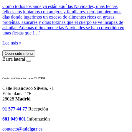
Como todos los años ya están aquí las Navidades, unas fechas
felices nos juntamos con amigos y familiares, pero también unos
días donde ingerimos un exceso de alimentos ricos en grasas,
proteínas, azucares y otras toxinas que el cuerpo se ve incapaz de
asimilar. Además últimamente las Navidades se han convertido en
unas fiestas que […]
Lea más »
Open side menu
Barra lateral
Centro médico autorizado
CS15360
Calle
Francisco Silvela
, 71
Entreplanta 1ºE
28028
Madrid
91 577 44 77
Recepción
681 049 801
Información
contacto@
adelgar
.es