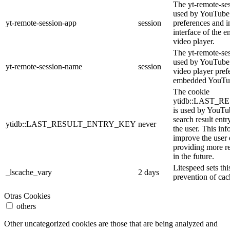
The yt-remote-ses
used by YouTube 
yt-remote-session-app
session
preferences and i
interface of the
video player.
The yt-remote-se
used by YouTube t
yt-remote-session-name
session
video player pref
embedded YouTub
The cookie
ytidb::LAST_
is used by YouTube
search result entr
ytidb::LAST_RESULT_ENTRY_KEY
never
the user. This inf
improve the user
providing more re
in the future.
Litespeed sets thi
_lscache_vary
2 days
prevention of cac
Otras Cookies
others
Other uncategorized cookies are those that are being analyzed and