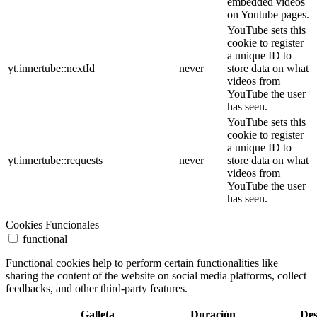
embedded videos
on Youtube pages.
YouTube sets this
cookie to register
a unique ID to
yt.innertube::nextId
never
store data on what
videos from
YouTube the user
has seen.
YouTube sets this
cookie to register
a unique ID to
yt.innertube::requests
never
store data on what
videos from
YouTube the user
has seen.
Cookies Funcionales
functional
Functional cookies help to perform certain functionalities like
sharing the content of the website on social media platforms, collect
feedbacks, and other third-party features.
Galleta
Duración
Des