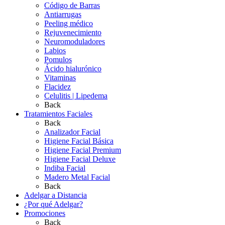
Código de Barras
Antiarrugas
Peeling médico
Rejuvenecimiento
Neuromoduladores
Labios
Pomulos
Ácido hialurónico
Vitaminas
Flacidez
Celulitis | Lipedema
Back
Tratamientos Faciales
Back
Analizador Facial
Higiene Facial Básica
Higiene Facial Premium
Higiene Facial Deluxe
Indiba Facial
Madero Metal Facial
Back
Adelgar a Distancia
¿Por qué Adelgar?
Promociones
Back