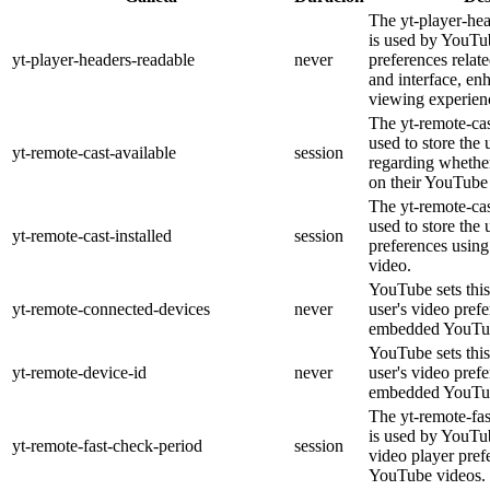
The yt-player-he
is used by YouTub
yt-player-headers-readable
never
preferences relat
and interface, en
viewing experien
The yt-remote-cas
used to store the 
yt-remote-cast-available
session
regarding whether
on their YouTube 
The yt-remote-cas
used to store the 
yt-remote-cast-installed
session
preferences usi
video.
YouTube sets this
yt-remote-connected-devices
never
user's video pref
embedded YouTub
YouTube sets this
yt-remote-device-id
never
user's video pref
embedded YouTub
The yt-remote-fa
is used by YouTub
yt-remote-fast-check-period
session
video player pre
YouTube videos.