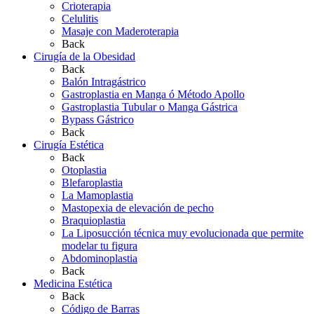
Crioterapia
Celulitis
Masaje con Maderoterapia
Back
Cirugía de la Obesidad
Back
Balón Intragástrico
Gastroplastia en Manga ó Método Apollo
Gastroplastia Tubular o Manga Gástrica
Bypass Gástrico
Back
Cirugía Estética
Back
Otoplastia
Blefaroplastia
La Mamoplastia
Mastopexia de elevación de pecho
Braquioplastia
La Liposucción técnica muy evolucionada que permite
modelar tu figura
Abdominoplastia
Back
Medicina Estética
Back
Código de Barras