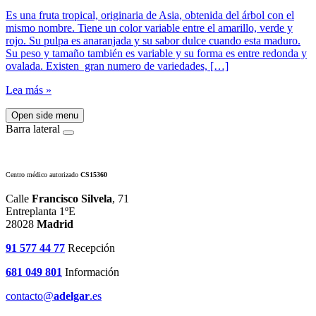
Es una fruta tropical, originaria de Asia, obtenida del árbol con el
mismo nombre. Tiene un color variable entre el amarillo, verde y
rojo. Su pulpa es anaranjada y su sabor dulce cuando esta maduro.
Su peso y tamaño también es variable y su forma es entre redonda y
ovalada. Existen gran numero de variedades, […]
Lea más »
Open side menu
Barra lateral
Centro médico autorizado
CS15360
Calle
Francisco Silvela
, 71
Entreplanta 1ºE
28028
Madrid
91 577 44 77
Recepción
681 049 801
Información
contacto@
adelgar
.es