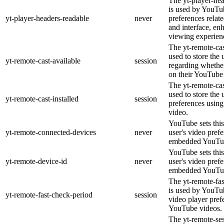
The yt-player-he
is used by YouTub
yt-player-headers-readable
never
preferences relat
and interface, en
viewing experien
The yt-remote-cas
used to store the 
yt-remote-cast-available
session
regarding whether
on their YouTube 
The yt-remote-cas
used to store the 
yt-remote-cast-installed
session
preferences usi
video.
YouTube sets this
yt-remote-connected-devices
never
user's video pref
embedded YouTub
YouTube sets this
yt-remote-device-id
never
user's video pref
embedded YouTub
The yt-remote-fa
is used by YouTub
yt-remote-fast-check-period
session
video player pre
YouTube videos.
The yt-remote-ses