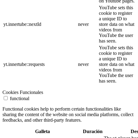
on Youtube pages.
YouTube sets this
cookie to register
a unique ID to
yt.innertube::nextId
never
store data on what
videos from
YouTube the user
has seen.
YouTube sets this
cookie to register
a unique ID to
yt.innertube::requests
never
store data on what
videos from
YouTube the user
has seen.
Cookies Funcionales
functional
Functional cookies help to perform certain functionalities like
sharing the content of the website on social media platforms, collect
feedbacks, and other third-party features.
Galleta
Duración
Des