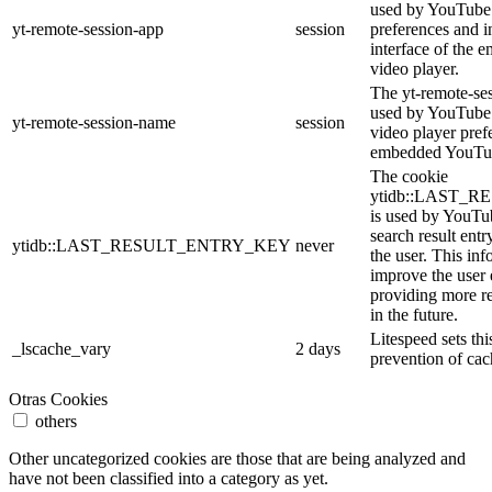
used by YouTube 
yt-remote-session-app
session
preferences and i
interface of the
video player.
The yt-remote-se
used by YouTube t
yt-remote-session-name
session
video player pref
embedded YouTub
The cookie
ytidb::LAST_
is used by YouTube
search result entr
ytidb::LAST_RESULT_ENTRY_KEY
never
the user. This inf
improve the user
providing more re
in the future.
Litespeed sets thi
_lscache_vary
2 days
prevention of cac
Otras Cookies
others
Other uncategorized cookies are those that are being analyzed and
have not been classified into a category as yet.