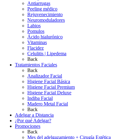
Antiarrugas
Peeling médico
Rejuvenecimiento
Neuromoduladores
Labios
Pomulos
Ácido hialurónico
Vitaminas
Flacidez
Celulitis | Lipedema
Back
Tratamientos Faciales
Back
Analizador Facial
Higiene Facial Básica
Higiene Facial Premium
Higiene Facial Deluxe
Indiba Facial
Madero Metal Facial
Back
Adelgar a Distancia
¿Por qué Adelgar?
Promociones
Back
Mes del adelgazamiento + Cirugía Estética