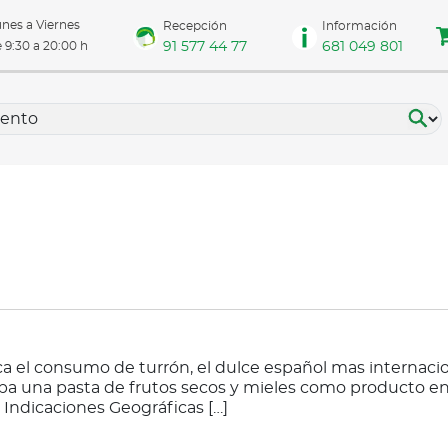
nes a Viernes
Recepción
Información
91 577 44 77
681 049 801
 9:30 a 20:00 h
ca el consumo de turrón, el dulce español mas internacio
ba una pasta de frutos secos y mieles como producto ene
 Indicaciones Geográficas […]