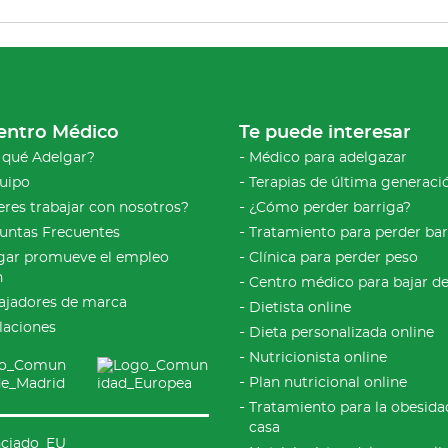
entro Médico
Te puede interesar
 qué Adelgar?
Médico para adelgazar
quipo
Terapias de última generaci
eres trabajar con nosotros?
¿Cómo perder barriga?
untas Frecuentes
Tratamiento para perder bar
gar promueve el empleo
Clínica para perder peso
n
Centro médico para bajar d
jadores de marca
Dietista online
alaciones
Dieta personalizada online
Nutricionista online
Plan nutricional online
Tratamiento para la obesida
casa