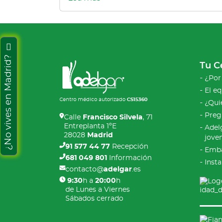
¿No vives en Madrid?
Tu C
¿Por
El e
Centro médico autorizado
CS15360
¿Qui
Preg
Calle
Francisco Silvela
, 71
Entreplanta 1ºE
Adel
28028
Madrid
jove
91 577 44 77
Recepción
Emba
681 049 801
Información
Inst
contacto@
adelgar
.es
9:30
h a
20:00
h
de Lunes a Viernes
Sábados cerrado