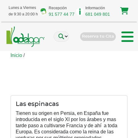
Lunes a Viernes
Recepción
Información
91 577 44 77
681 049 801
de 9:30 a 20:00 h
Reserva tu Cita
Inicio
/
como espinacas
Las espinacas
Tienen su origen en Persia, en España fue
introducida en el siglo XI por los árabes y mas
tarde paso a cultivarse Francia y de ahí a toda
Europa. Es considerada como la reina de las
verduras por sus múltiples propiedades