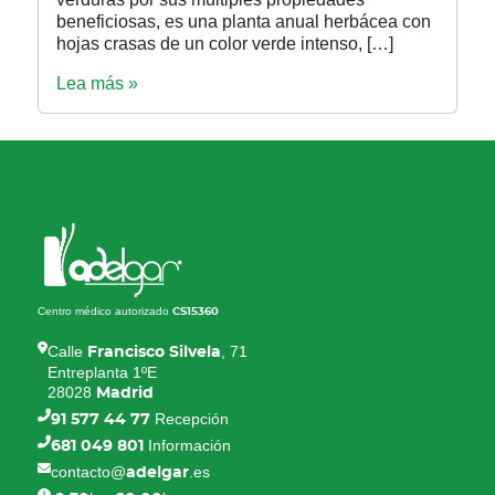
beneficiosas, es una planta anual herbácea con
hojas crasas de un color verde intenso, […]
Lea más »
Centro médico autorizado
CS15360
Calle
, 71
Francisco Silvela
Entreplanta 1ºE
28028
Madrid
Recepción
91 577 44 77
Información
681 049 801
contacto@
.es
adelgar