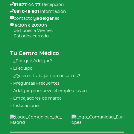
91 577 44 77
Recepción
681 049 801
Información
contacto@
adelgar
.es
9:30
h a
20:00
h
de Lunes a Viernes
Sábados cerrado
Tu Centro Médico
¿Por qué Adelgar?
El equipo
¿Quieres trabajar con nosotros?
Preguntas Frecuentes
Adelgar promueve el empleo joven
Embajadores de marca
Instalaciones