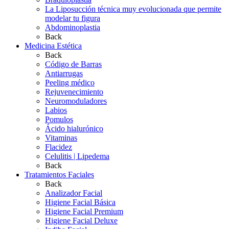
La Liposucción técnica muy evolucionada que permite
modelar tu figura
Abdominoplastia
Back
Medicina Estética
Back
Código de Barras
Antiarrugas
Peeling médico
Rejuvenecimiento
Neuromoduladores
Labios
Pomulos
Ácido hialurónico
Vitaminas
Flacidez
Celulitis | Lipedema
Back
Tratamientos Faciales
Back
Analizador Facial
Higiene Facial Básica
Higiene Facial Premium
Higiene Facial Deluxe