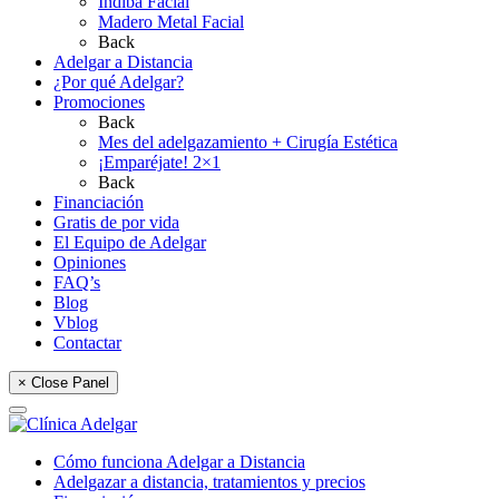
Indiba Facial
Madero Metal Facial
Back
Adelgar a Distancia
¿Por qué Adelgar?
Promociones
Back
Mes del adelgazamiento + Cirugía Estética
¡Emparéjate! 2×1
Back
Financiación
Gratis de por vida
El Equipo de Adelgar
Opiniones
FAQ’s
Blog
Vblog
Contactar
× Close Panel
Cómo funciona Adelgar a Distancia
Adelgazar a distancia, tratamientos y precios