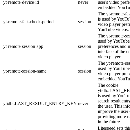
yt-remote-device-id
never
user's video pref
embedded YouTub
The yt-remote-fa
is used by YouTub
yt-remote-fast-check-period
session
video player pre
YouTube videos.
The yt-remote-ses
used by YouTube 
yt-remote-session-app
session
preferences and i
interface of the
video player.
The yt-remote-se
used by YouTube t
yt-remote-session-name
session
video player pref
embedded YouTub
The cookie
ytidb::LAST_
is used by YouTube
search result entr
ytidb::LAST_RESULT_ENTRY_KEY
never
the user. This inf
improve the user
providing more re
in the future.
Litespeed sets thi