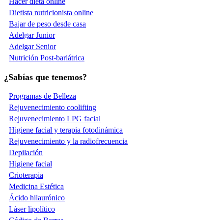
Hacer dieta online
Dietista nutricionista online
Bajar de peso desde casa
Adelgar Junior
Adelgar Senior
Nutrición Post-bariátrica
¿Sabías que tenemos?
Programas de Belleza
Rejuvenecimiento coolifting
Rejuvenecimiento LPG facial
Higiene facial y terapia fotodinámica
Rejuvenecimiento y la radiofrecuencia
Depilación
Higiene facial
Crioterapia
Medicina Estética
Ácido hilaurónico
Láser lipolítico