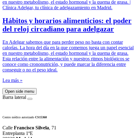
Hábitos y horarios alimenticios: el poder
del reloj circadiano para adelgazar
En Adelgar sabemos que para perder peso no basta con contar
calorías. La hora del día en la que comemos juega un papel esencial
en nuestro metabolismo, el estado hormonal y la quema de grasa.
Esta relación entre la alimentación y nuestros ritmos biológicos se
conoce como crononutrición, y puede marcar la diferencia entre
conseguir o no el peso ideal.
Lea más »
Open side menu
Barra lateral
Centro médico autorizado
CS15360
Calle
Francisco Silvela
, 71
Entreplanta 1ºE