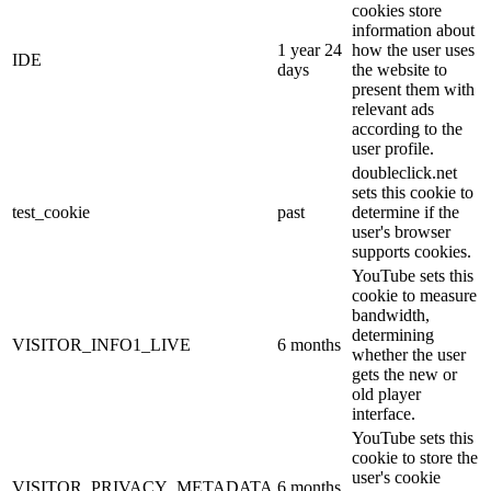
cookies store
information about
1 year 24
how the user uses
IDE
days
the website to
present them with
relevant ads
according to the
user profile.
doubleclick.net
sets this cookie to
test_cookie
past
determine if the
user's browser
supports cookies.
YouTube sets this
cookie to measure
bandwidth,
determining
VISITOR_INFO1_LIVE
6 months
whether the user
gets the new or
old player
interface.
YouTube sets this
cookie to store the
user's cookie
VISITOR_PRIVACY_METADATA
6 months