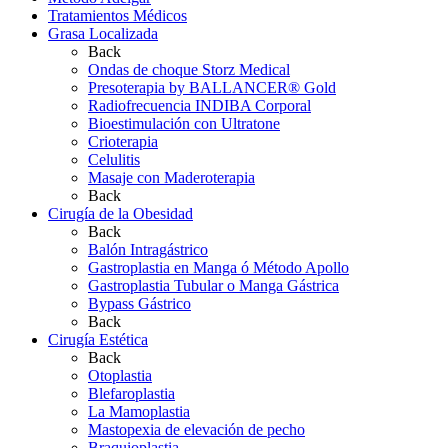
Tratamientos Médicos
Grasa Localizada
Back
Ondas de choque Storz Medical
Presoterapia by BALLANCER® Gold
Radiofrecuencia INDIBA Corporal
Bioestimulación con Ultratone
Crioterapia
Celulitis
Masaje con Maderoterapia
Back
Cirugía de la Obesidad
Back
Balón Intragástrico
Gastroplastia en Manga ó Método Apollo
Gastroplastia Tubular o Manga Gástrica
Bypass Gástrico
Back
Cirugía Estética
Back
Otoplastia
Blefaroplastia
La Mamoplastia
Mastopexia de elevación de pecho
Braquioplastia