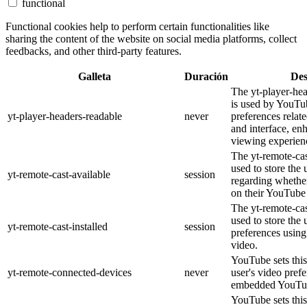
functional
Functional cookies help to perform certain functionalities like
sharing the content of the website on social media platforms, collect
feedbacks, and other third-party features.
Galleta
Duración
Des
The yt-player-he
is used by YouTub
yt-player-headers-readable
never
preferences relat
and interface, en
viewing experien
The yt-remote-cas
used to store the 
yt-remote-cast-available
session
regarding whether
on their YouTube 
The yt-remote-cas
used to store the 
yt-remote-cast-installed
session
preferences usi
video.
YouTube sets this
yt-remote-connected-devices
never
user's video pref
embedded YouTub
YouTube sets this