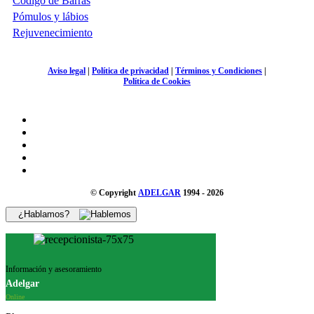
Código de Barras
Pómulos y lábios
Rejuvenecimiento
Aviso legal
|
Política de privacidad
|
Términos y Condiciones
|
Política de Cookies
© Copyright
ADELGAR
1994 - 2026
¿Hablamos?
Información y asesoramiento
Adelgar
Online