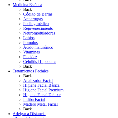
Medicina Estética
Back
Código de Barras
Antiarrugas
Peeling médico
Rejuvenecimiento
Neuromoduladores
Labios
Pomulos
Ácido hialurónico
Vitaminas
Flacidez
Celulitis | Lipedema
Back
Tratamientos Faciales
Back
Analizador Facial
Higiene Facial Básica
Higiene Facial Premium
Higiene Facial Deluxe
Indiba Facial
Madero Metal Facial
Back
Adelgar a Distancia