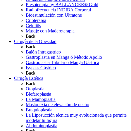
Presoterapia by BALLANCER® Gold
Radiofrecuencia INDIBA Corporal
Bioestimulación con Ultratone
Crioterapia
Celulitis
Masaje con Maderoterapia
Back
Cirugía de la Obesidad
Back
Balón Intragástrico
Gastroplastia en Manga ó Método Apollo
Gastroplastia Tubular o Manga Gástrica
Bypass Gástrico
Back
Cirugía Estética
Back
Otoplastia
Blefaroplastia
La Mamoplastia
Mastopexia de elevación de pecho
Braquioplastia
La Liposucción técnica muy evolucionada que permite
modelar tu figura
Abdominoplastia
Back