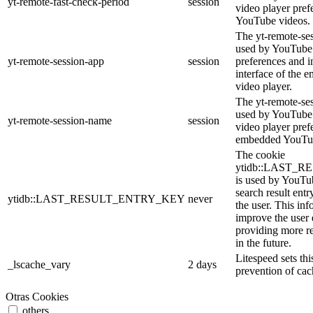
yt-remote-fast-check-period
session
video player pre
YouTube videos.
The yt-remote-ses
used by YouTube 
yt-remote-session-app
session
preferences and i
interface of the
video player.
The yt-remote-se
used by YouTube t
yt-remote-session-name
session
video player pref
embedded YouTub
The cookie
ytidb::LAST_
is used by YouTube
search result entr
ytidb::LAST_RESULT_ENTRY_KEY
never
the user. This inf
improve the user
providing more re
in the future.
Litespeed sets thi
_lscache_vary
2 days
prevention of cac
Otras Cookies
others