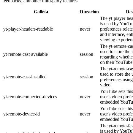
feedbacks, and other third-party features.
Galleta
Duración
Des
The yt-player-he
is used by YouTub
yt-player-headers-readable
never
preferences relat
and interface, en
viewing experien
The yt-remote-cas
used to store the 
yt-remote-cast-available
session
regarding whether
on their YouTube 
The yt-remote-cas
used to store the 
yt-remote-cast-installed
session
preferences usi
video.
YouTube sets this
yt-remote-connected-devices
never
user's video pref
embedded YouTub
YouTube sets this
yt-remote-device-id
never
user's video pref
embedded YouTub
The yt-remote-fa
is used by YouTub