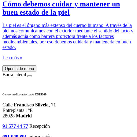
Cómo debemos cuidar y mantener un
buen estado de la piel
La piel es el órgano más extenso del cuerpo humano. A través de la
piel nos comunicamos con el exterior mediante el sentido del tacto y
además actúa como barrera protectora frente a los factores
medioambientales, por eso debemos cuidarla y mantenerla en buen
estado.
Lea más »
Open side menu
Barra lateral
Centro médico autorizado
CS15360
Calle
Francisco Silvela
, 71
Entreplanta 1ºE
28028
Madrid
91 577 44 77
Recepción
681 049 801
Información