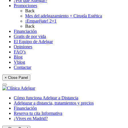
¿Por qué Adelgar?
Promociones
Back
Mes del adelgazamiento + Cirugía Estética
¡Emparéjate! 2×1
Back
Financiación
Gratis de por vida
El Equipo de Adelgar
Opiniones
FAQ’s
Blog
Vblog
Contactar
× Close Panel
Cómo funciona Adelgar a Distancia
Adelgazar a distancia, tratamientos y precios
Financiación
Reserva tu cita Informativa
¿Vives en Madrid?