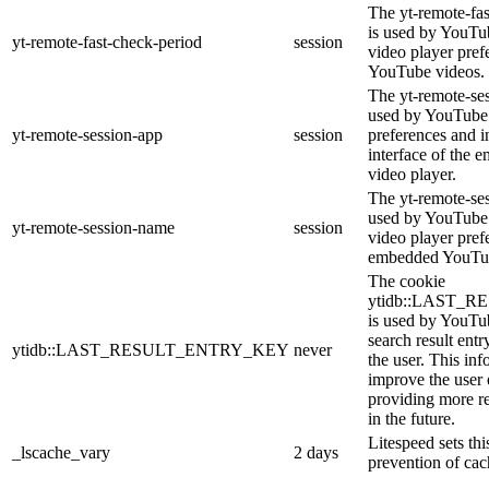
The yt-remote-fa
is used by YouTub
yt-remote-fast-check-period
session
video player pre
YouTube videos.
The yt-remote-ses
used by YouTube 
yt-remote-session-app
session
preferences and i
interface of the
video player.
The yt-remote-se
used by YouTube t
yt-remote-session-name
session
video player pref
embedded YouTub
The cookie
ytidb::LAST_
is used by YouTube
search result entr
ytidb::LAST_RESULT_ENTRY_KEY
never
the user. This inf
improve the user
providing more re
in the future.
Litespeed sets thi
_lscache_vary
2 days
prevention of cac