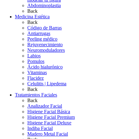
Abdominoplastia
Back
Medicina Estética
Back
Código de Barras
Antiarrugas
Peeling médico
Rejuvenecimiento
Neuromoduladores
Labios
Pomulos
Ácido hialurónico
Vitaminas
Flacidez
Celulitis | Lipedema
Back
Tratamientos Faciales
Back
Analizador Facial
Higiene Facial Básica
Higiene Facial Premium
Higiene Facial Deluxe
Indiba Facial
Madero Metal Facial