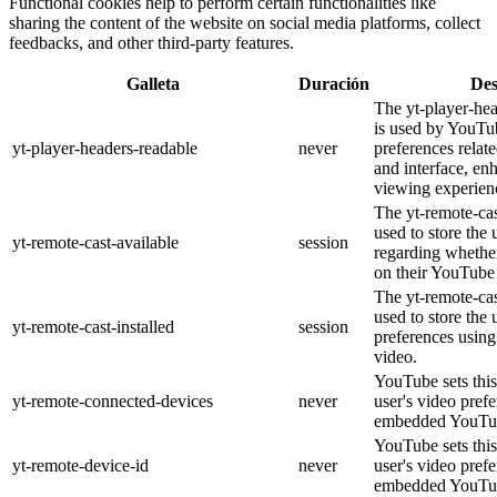
Functional cookies help to perform certain functionalities like
sharing the content of the website on social media platforms, collect
feedbacks, and other third-party features.
Galleta
Duración
Des
The yt-player-he
is used by YouTub
yt-player-headers-readable
never
preferences relat
and interface, en
viewing experien
The yt-remote-cas
used to store the 
yt-remote-cast-available
session
regarding whether
on their YouTube 
The yt-remote-cas
used to store the 
yt-remote-cast-installed
session
preferences usi
video.
YouTube sets this
yt-remote-connected-devices
never
user's video pref
embedded YouTub
YouTube sets this
yt-remote-device-id
never
user's video pref
embedded YouTub