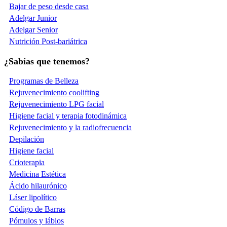
Bajar de peso desde casa
Adelgar Junior
Adelgar Senior
Nutrición Post-bariátrica
¿Sabías que tenemos?
Programas de Belleza
Rejuvenecimiento coolifting
Rejuvenecimiento LPG facial
Higiene facial y terapia fotodinámica
Rejuvenecimiento y la radiofrecuencia
Depilación
Higiene facial
Crioterapia
Medicina Estética
Ácido hilaurónico
Láser lipolítico
Código de Barras
Pómulos y lábios