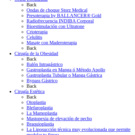
Back
Ondas de choque Storz Medical
Presoterapia by BALLANCER® Gold
Radiofrecuencia INDIBA Corporal
Bioestimulación con Ultratone
Crioterapia
Celulitis
Masaje con Maderoterapia
Back
Cirugía de la Obesidad
Back
Balón Intragástrico
Gastroplastia en Manga ó Método Apollo
Gastroplastia Tubular o Manga Gástrica
Bypass Gástrico
Back
Cirugía Estética
Back
Otoplastia
Blefaroplastia
La Mamoplastia
Mastopexia de elevación de pecho
Braquioplastia
La Liposucción técnica muy evolucionada que permite
modelar tu figura