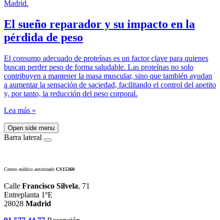
El sueño reparador y su impacto en la
pérdida de peso
El consumo adecuado de proteínas es un factor clave para quienes
buscan perder peso de forma saludable. Las proteínas no solo
contribuyen a mantener la masa muscular, sino que también ayudan
a aumentar la sensación de saciedad, facilitando el control del apetito
y, por tanto, la reducción del peso corporal.
Lea más »
Open side menu
Barra lateral
Centro médico autorizado
CS15360
Calle
Francisco Silvela
, 71
Entreplanta 1ºE
28028
Madrid