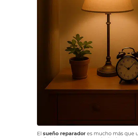
El
sueñ
o reparador
es mucho más que un