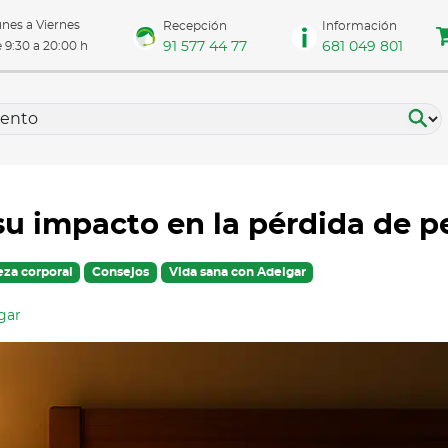
nes a Viernes
Recepción
Información
91 577 44 77
681 049 801
 9:30 a 20:00 h
su impacto en la pérdida de p
eza corporal
Consejos
Vida sana con Adelgar
gar