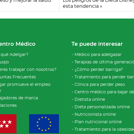
eso y mejorar la salud
Los peligros de la Dieta Disne
esta tendencia
entro Médico
Te puede interesar
 qué Adelgar?
Médico para adelgazar
quipo
Terapias de última generaci
eres trabajar con nosotros?
¿Cómo perder barriga?
untas Frecuentes
Tratamiento para perder bar
gar promueve el empleo
Clínica para perder peso
n
Centro médico para bajar d
jadores de marca
Dietista online
alaciones
Dieta personalizada online
Nutricionista online
Plan nutricional online
Tratamiento para la obesida