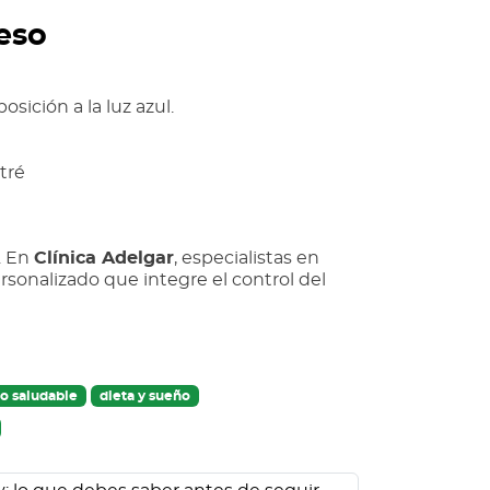
eso
sición a la luz azul.
tré
. En
Clí
nica Adelgar
, especialistas en
sonalizado que integre el control del
o saludable
dieta y sueño