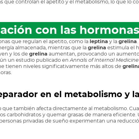
 que controlan el apetito y el metabolismo, lo que lo co
elación con las hormona
onas que regulan el apetito, como la
leptina
y la
grelina
.
energía almacenada, mientras que la
grelina
estimula el 
en y los de
grelina
aumentan, provocando un aumento d
egún un estudio publicado en
Annals of Internal Medicine
 tienen niveles significativamente más altos de
grelin
oras.
reparador en el metabolismo y 
ino que también afecta directamente al metabolismo. Cua
 los carbohidratos y quemar grasas de manera eficiente.
s personas privadas de sueño experimentan una reducción 