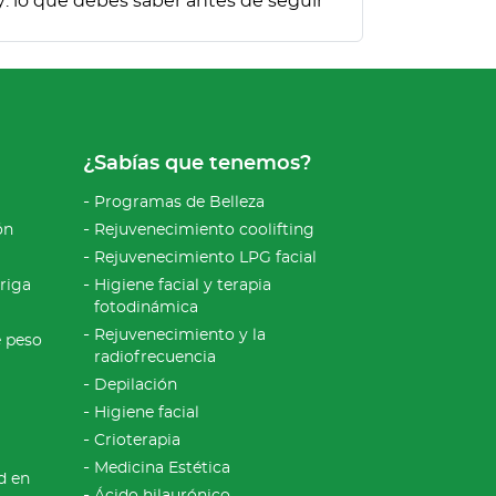
y: lo que debes saber antes de seguir
¿Sabías que tenemos?
Programas de Belleza
ón
Rejuvenecimiento coolifting
Rejuvenecimiento LPG facial
riga
Higiene facial y terapia
fotodinámica
Rejuvenecimiento y la
e peso
radiofrecuencia
Depilación
Higiene facial
Crioterapia
Medicina Estética
d en
Ácido hilaurónico