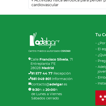
Actividad física aeróbica para perder p
cardiovascular
Tu C
¿Por
El e
Centro médico autorizado
CS15360
¿Qui
Calle
Francisco Silvela
, 71
Preg
Entreplanta 1ºE
Adel
28028
Madrid
jove
91 577 44 77
Recepción
Emba
681 049 801
Información
Inst
contacto@
adelgar
.es
9:30
h a
20:00
h
de Lunes a Viernes
Sábados cerrado