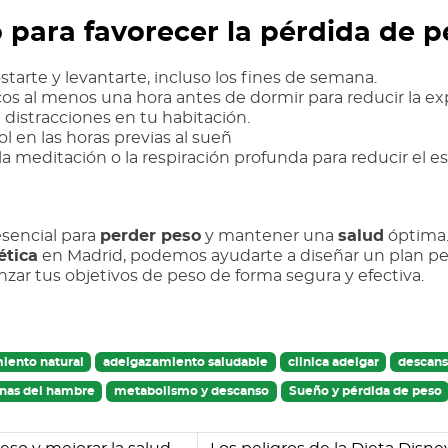
para favorecer la p
é
rdida de p
starte y levantarte, incluso los fines de semana.
cos al menos una hora antes de dormir para reducir la expo
 distracciones en tu habitación.
l en las horas previas al sueñ
la meditación o la respiración profunda para reducir el es
sencial para
perder peso
y mantener una
salud
óptima
é
tica
en Madrid, podemos ayudarte a diseñar un plan per
anzar tus objetivos de peso de forma segura y efectiva.
iento natural
adelgazamiento saludable
clinica adelgar
descans
nas del hambre
metabolismo y descanso
Sueño y pérdida de peso