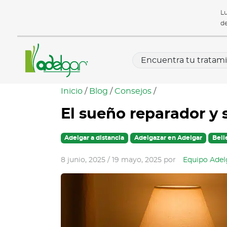
Lu
de
Inicio
/
Blog
/
Consejos
/
El sueño reparador y 
Adelgar a distancia
Adelgazar en Adelgar
Bell
8 junio, 2025
/
19 mayo, 2025
por
Equipo Adel