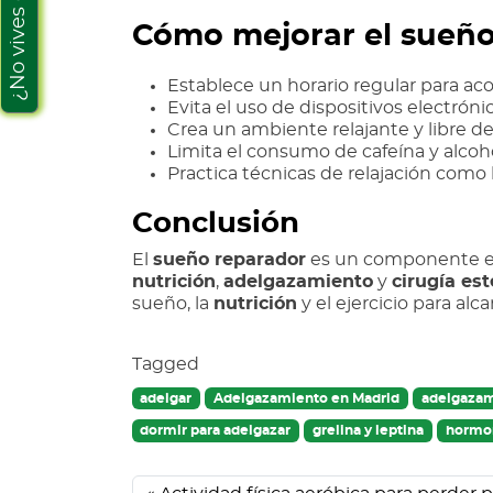
Cómo mejorar el sueño 
Establece un horario regular para aco
Evita el uso de dispositivos electróni
Crea un ambiente relajante y libre de
Limita el consumo de cafeína y alcoho
Practica técnicas de relajación como 
Conclusi
ón
El
sueñ
o reparador
es un componente e
nutrici
ón
,
adelgazamiento
y
cirugía est
sueño, la
nutrici
ón
y el ejercicio para alc
Tagged
adelgar
Adelgazamiento en Madrid
adelgazam
dormir para adelgazar
grelina y leptina
hormo