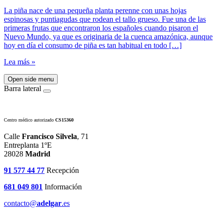
La piña nace de una pequeña planta perenne con unas hojas
espinosas y puntiagudas que rodean el tallo grueso. Fue una de las
primeras frutas que encontraron los españoles cuando pisaron el
Nuevo Mundo, ya que es originaria de la cuenca amazónica, aunque
hoy en día el consumo de piña es tan habitual en todo […]
Lea más »
Open side menu
Barra lateral
Centro médico autorizado
CS15360
Calle
Francisco Silvela
, 71
Entreplanta 1ºE
28028
Madrid
91 577 44 77
Recepción
681 049 801
Información
contacto@
adelgar
.es