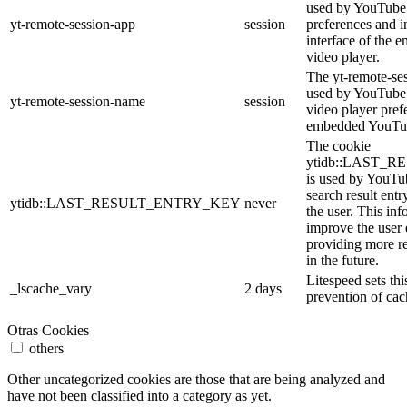
used by YouTube 
yt-remote-session-app
session
preferences and i
interface of the
video player.
The yt-remote-se
used by YouTube t
yt-remote-session-name
session
video player pref
embedded YouTub
The cookie
ytidb::LAST_
is used by YouTube
search result entr
ytidb::LAST_RESULT_ENTRY_KEY
never
the user. This inf
improve the user
providing more re
in the future.
Litespeed sets thi
_lscache_vary
2 days
prevention of cac
Otras Cookies
others
Other uncategorized cookies are those that are being analyzed and
have not been classified into a category as yet.