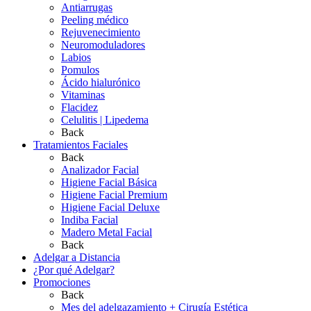
Antiarrugas
Peeling médico
Rejuvenecimiento
Neuromoduladores
Labios
Pomulos
Ácido hialurónico
Vitaminas
Flacidez
Celulitis | Lipedema
Back
Tratamientos Faciales
Back
Analizador Facial
Higiene Facial Básica
Higiene Facial Premium
Higiene Facial Deluxe
Indiba Facial
Madero Metal Facial
Back
Adelgar a Distancia
¿Por qué Adelgar?
Promociones
Back
Mes del adelgazamiento + Cirugía Estética