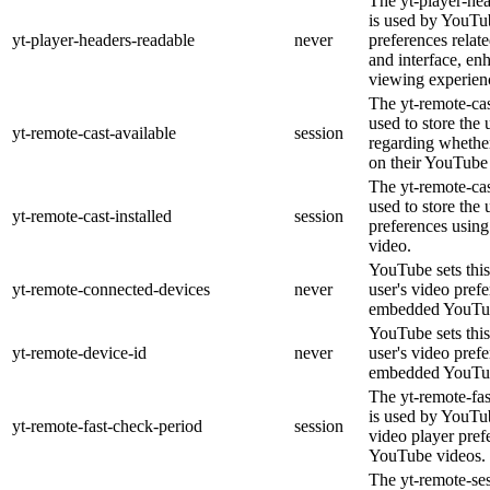
The yt-player-he
is used by YouTub
yt-player-headers-readable
never
preferences relat
and interface, en
viewing experien
The yt-remote-cas
used to store the 
yt-remote-cast-available
session
regarding whether
on their YouTube 
The yt-remote-cas
used to store the 
yt-remote-cast-installed
session
preferences usi
video.
YouTube sets this
yt-remote-connected-devices
never
user's video pref
embedded YouTub
YouTube sets this
yt-remote-device-id
never
user's video pref
embedded YouTub
The yt-remote-fa
is used by YouTub
yt-remote-fast-check-period
session
video player pre
YouTube videos.
The yt-remote-ses