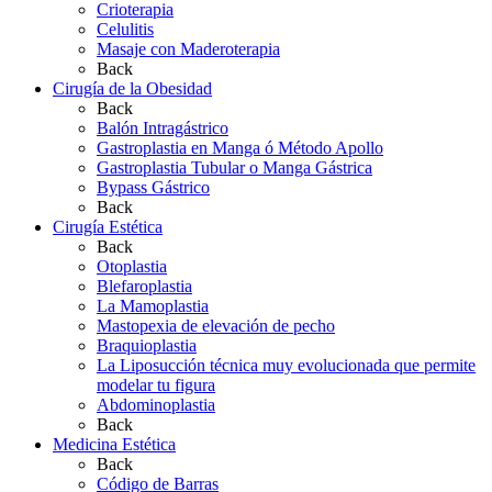
Crioterapia
Celulitis
Masaje con Maderoterapia
Back
Cirugía de la Obesidad
Back
Balón Intragástrico
Gastroplastia en Manga ó Método Apollo
Gastroplastia Tubular o Manga Gástrica
Bypass Gástrico
Back
Cirugía Estética
Back
Otoplastia
Blefaroplastia
La Mamoplastia
Mastopexia de elevación de pecho
Braquioplastia
La Liposucción técnica muy evolucionada que permite
modelar tu figura
Abdominoplastia
Back
Medicina Estética
Back
Código de Barras