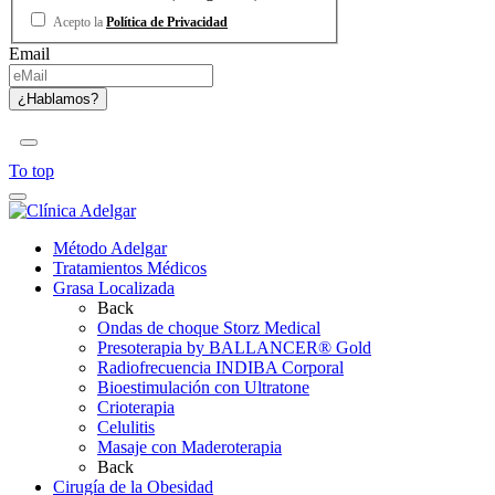
Acepto la
Política de Privacidad
Email
To top
Método Adelgar
Tratamientos Médicos
Grasa Localizada
Back
Ondas de choque Storz Medical
Presoterapia by BALLANCER® Gold
Radiofrecuencia INDIBA Corporal
Bioestimulación con Ultratone
Crioterapia
Celulitis
Masaje con Maderoterapia
Back
Cirugía de la Obesidad