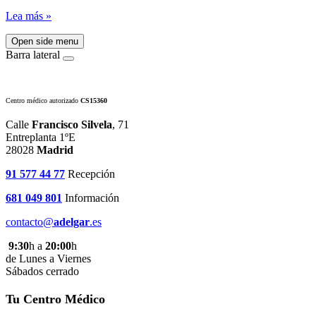
Lea más »
Open side menu
Barra lateral
Centro médico autorizado
CS15360
Calle
Francisco Silvela
, 71
Entreplanta 1ºE
28028
Madrid
91 577 44 77
Recepción
681 049 801
Información
contacto@
adelgar
.es
9:30
h a
20:00
h
de Lunes a Viernes
Sábados cerrado
Tu Centro Médico