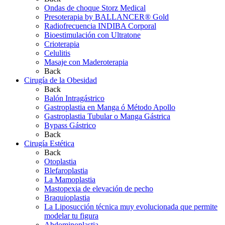
Ondas de choque Storz Medical
Presoterapia by BALLANCER® Gold
Radiofrecuencia INDIBA Corporal
Bioestimulación con Ultratone
Crioterapia
Celulitis
Masaje con Maderoterapia
Back
Cirugía de la Obesidad
Back
Balón Intragástrico
Gastroplastia en Manga ó Método Apollo
Gastroplastia Tubular o Manga Gástrica
Bypass Gástrico
Back
Cirugía Estética
Back
Otoplastia
Blefaroplastia
La Mamoplastia
Mastopexia de elevación de pecho
Braquioplastia
La Liposucción técnica muy evolucionada que permite
modelar tu figura
Abdominoplastia