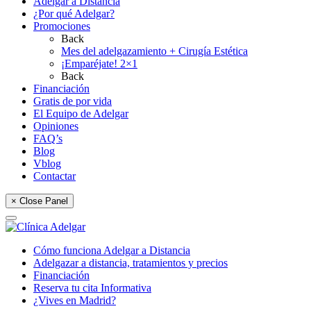
Adelgar a Distancia
¿Por qué Adelgar?
Promociones
Back
Mes del adelgazamiento + Cirugía Estética
¡Emparéjate! 2×1
Back
Financiación
Gratis de por vida
El Equipo de Adelgar
Opiniones
FAQ’s
Blog
Vblog
Contactar
× Close Panel
Cómo funciona Adelgar a Distancia
Adelgazar a distancia, tratamientos y precios
Financiación
Reserva tu cita Informativa
¿Vives en Madrid?