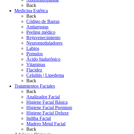
Back
Medicina Estética
Back
Código de Barras
Antiarrugas
Peeling médico
Rejuvenecimiento
Neuromoduladores
Labios
Pomulos
Ácido hialurónico
Vitaminas
Flacidez
Celulitis | Lipedema
Back
Tratamientos Faciales
Back
Analizador Facial
Higiene Facial Básica
Higiene Facial Premium
Higiene Facial Deluxe
Indiba Facial
Madero Metal Facial
Back