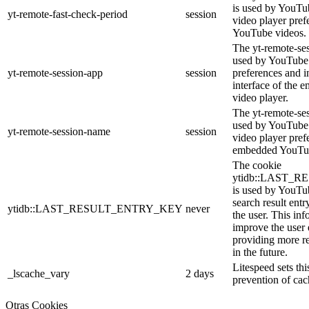
is used by YouTub
yt-remote-fast-check-period
session
video player pre
YouTube videos.
The yt-remote-ses
used by YouTube 
yt-remote-session-app
session
preferences and i
interface of the
video player.
The yt-remote-se
used by YouTube t
yt-remote-session-name
session
video player pref
embedded YouTub
The cookie
ytidb::LAST_
is used by YouTube
search result entr
ytidb::LAST_RESULT_ENTRY_KEY
never
the user. This inf
improve the user
providing more re
in the future.
Litespeed sets thi
_lscache_vary
2 days
prevention of cac
Otras Cookies