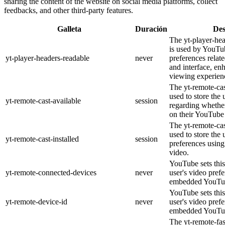
sharing the content of the website on social media platforms, collect
feedbacks, and other third-party features.
Galleta
Duración
Des
The yt-player-he
is used by YouTub
yt-player-headers-readable
never
preferences relat
and interface, en
viewing experien
The yt-remote-cas
used to store the 
yt-remote-cast-available
session
regarding whether
on their YouTube 
The yt-remote-cas
used to store the 
yt-remote-cast-installed
session
preferences usi
video.
YouTube sets this
yt-remote-connected-devices
never
user's video pref
embedded YouTub
YouTube sets this
yt-remote-device-id
never
user's video pref
embedded YouTub
The yt-remote-fa