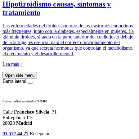
Hipotiroidismo causas, síntomas y
tratamiento
Las enfermedades del tiroides son uno de los trastornos endocrinos
más frecuentes, junto con la diabetes, especialmente en mujeres. La
glándula tiroides, situada en la parte anterior del cuello justo debajo
de la laringe, es esencial para el correcto funcionamiento del
organismo, ya que secreta hormonas que controlan el metabolismo,
el crecimiento y el desarrollo mental.
Lea más »
Open side menu
Barra lateral
Centro médico autorizado
CS15360
Calle
Francisco Silvela
, 71
Entreplanta 1ºE
28028
Madrid
91 577 44 77
Recepción