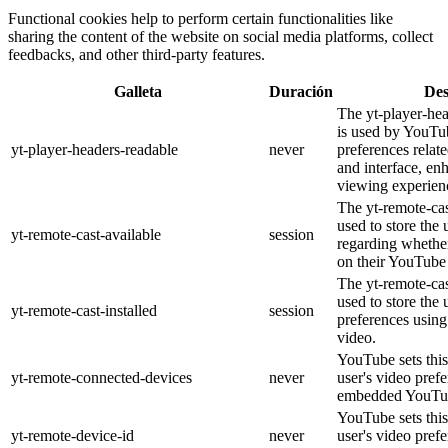
Functional cookies help to perform certain functionalities like
sharing the content of the website on social media platforms, collect
feedbacks, and other third-party features.
Galleta
Duración
Des
The yt-player-he
is used by YouTub
yt-player-headers-readable
never
preferences relat
and interface, en
viewing experien
The yt-remote-cas
used to store the 
yt-remote-cast-available
session
regarding whether
on their YouTube 
The yt-remote-cas
used to store the 
yt-remote-cast-installed
session
preferences usi
video.
YouTube sets this
yt-remote-connected-devices
never
user's video pref
embedded YouTub
YouTube sets this
yt-remote-device-id
never
user's video pref