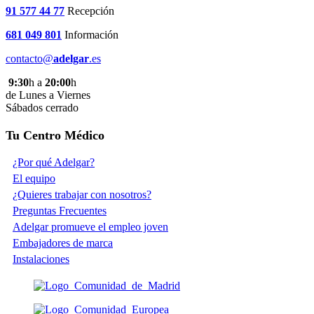
91 577 44 77
Recepción
681 049 801
Información
contacto@
adelgar
.es
9:30
h a
20:00
h
de Lunes a Viernes
Sábados cerrado
Tu Centro Médico
¿Por qué Adelgar?
El equipo
¿Quieres trabajar con nosotros?
Preguntas Frecuentes
Adelgar promueve el empleo joven
Embajadores de marca
Instalaciones