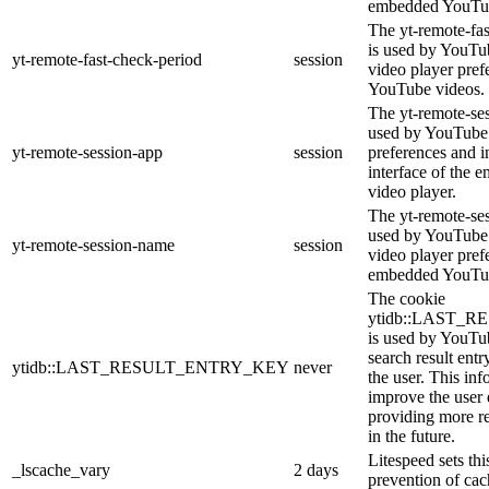
embedded YouTub
The yt-remote-fa
is used by YouTub
yt-remote-fast-check-period
session
video player pre
YouTube videos.
The yt-remote-ses
used by YouTube 
yt-remote-session-app
session
preferences and i
interface of the
video player.
The yt-remote-se
used by YouTube t
yt-remote-session-name
session
video player pref
embedded YouTub
The cookie
ytidb::LAST_
is used by YouTube
search result entr
ytidb::LAST_RESULT_ENTRY_KEY
never
the user. This inf
improve the user
providing more re
in the future.
Litespeed sets thi
_lscache_vary
2 days
prevention of cac