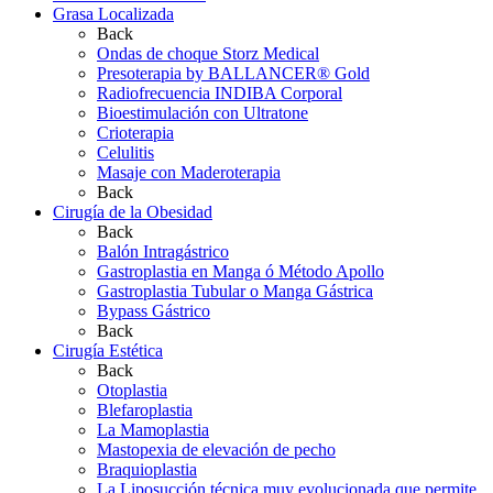
Grasa Localizada
Back
Ondas de choque Storz Medical
Presoterapia by BALLANCER® Gold
Radiofrecuencia INDIBA Corporal
Bioestimulación con Ultratone
Crioterapia
Celulitis
Masaje con Maderoterapia
Back
Cirugía de la Obesidad
Back
Balón Intragástrico
Gastroplastia en Manga ó Método Apollo
Gastroplastia Tubular o Manga Gástrica
Bypass Gástrico
Back
Cirugía Estética
Back
Otoplastia
Blefaroplastia
La Mamoplastia
Mastopexia de elevación de pecho
Braquioplastia
La Liposucción técnica muy evolucionada que permite