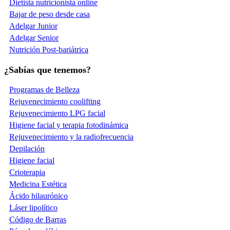
Dietista nutricionista online
Bajar de peso desde casa
Adelgar Junior
Adelgar Senior
Nutrición Post-bariátrica
¿Sabías que tenemos?
Programas de Belleza
Rejuvenecimiento coolifting
Rejuvenecimiento LPG facial
Higiene facial y terapia fotodinámica
Rejuvenecimiento y la radiofrecuencia
Depilación
Higiene facial
Crioterapia
Medicina Estética
Ácido hilaurónico
Láser lipolítico
Código de Barras