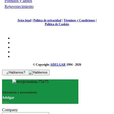
Pómulos y lábios
Rejuvenecimiento
Aviso legal
|
Política de privacidad
|
Términos y Condiciones
|
Política de Cookies
© Copyright
ADELGAR
1994 - 2026
¿Hablamos?
Información y asesoramiento
Adelgar
Online
Company