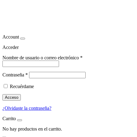
Enfoque integral para la
pérdida de peso
Account
Acceder
Nombre de usuario o correo electrónico
*
Contraseña
*
Recuérdame
Acceso
¿Olvidaste la contraseña?
Carrito
No hay productos en el carrito.