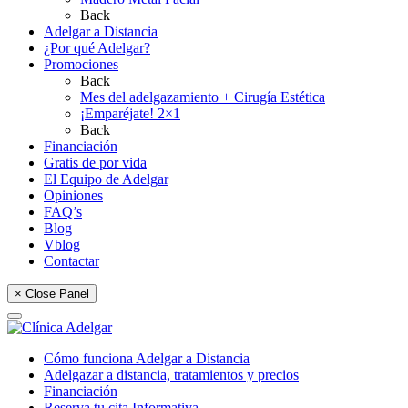
Back
Adelgar a Distancia
¿Por qué Adelgar?
Promociones
Back
Mes del adelgazamiento + Cirugía Estética
¡Emparéjate! 2×1
Back
Financiación
Gratis de por vida
El Equipo de Adelgar
Opiniones
FAQ’s
Blog
Vblog
Contactar
× Close Panel
Cómo funciona Adelgar a Distancia
Adelgazar a distancia, tratamientos y precios
Financiación
Reserva tu cita Informativa