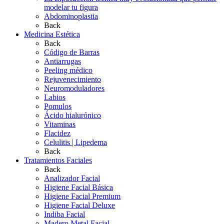
modelar tu figura
Abdominoplastia
Back
Medicina Estética
Back
Código de Barras
Antiarrugas
Peeling médico
Rejuvenecimiento
Neuromoduladores
Labios
Pomulos
Ácido hialurónico
Vitaminas
Flacidez
Celulitis | Lipedema
Back
Tratamientos Faciales
Back
Analizador Facial
Higiene Facial Básica
Higiene Facial Premium
Higiene Facial Deluxe
Indiba Facial
Madero Metal Facial