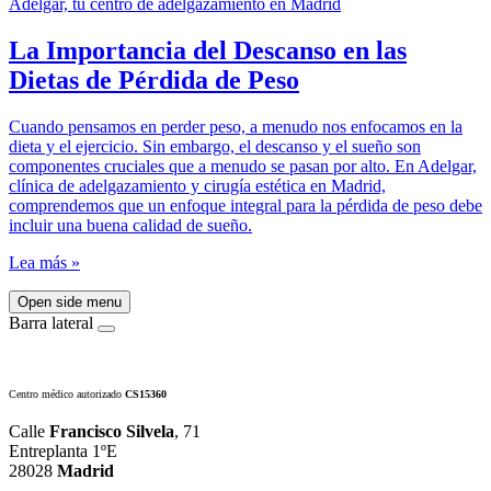
La Importancia del Descanso en las
Dietas de Pérdida de Peso
Cuando pensamos en perder peso, a menudo nos enfocamos en la
dieta y el ejercicio. Sin embargo, el descanso y el sueño son
componentes cruciales que a menudo se pasan por alto. En Adelgar,
clínica de adelgazamiento y cirugía estética en Madrid,
comprendemos que un enfoque integral para la pérdida de peso debe
incluir una buena calidad de sueño.
Lea más »
Open side menu
Barra lateral
Centro médico autorizado
CS15360
Calle
Francisco Silvela
, 71
Entreplanta 1ºE
28028
Madrid