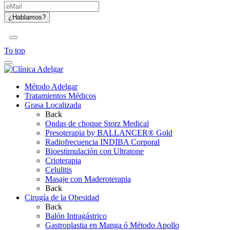
To top
Método Adelgar
Tratamientos Médicos
Grasa Localizada
Back
Ondas de choque Storz Medical
Presoterapia by BALLANCER® Gold
Radiofrecuencia INDIBA Corporal
Bioestimulación con Ultratone
Crioterapia
Celulitis
Masaje con Maderoterapia
Back
Cirugía de la Obesidad
Back
Balón Intragástrico
Gastroplastia en Manga ó Método Apollo