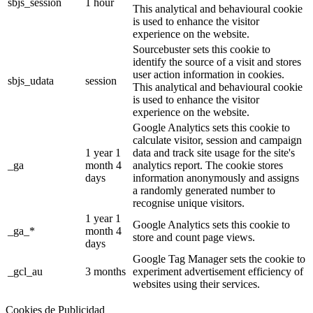
sbjs_session
1 hour
This analytical and behavioural cookie
is used to enhance the visitor
experience on the website.
Sourcebuster sets this cookie to
identify the source of a visit and stores
user action information in cookies.
sbjs_udata
session
This analytical and behavioural cookie
is used to enhance the visitor
experience on the website.
Google Analytics sets this cookie to
calculate visitor, session and campaign
1 year 1
data and track site usage for the site's
_ga
month 4
analytics report. The cookie stores
days
information anonymously and assigns
a randomly generated number to
recognise unique visitors.
1 year 1
Google Analytics sets this cookie to
_ga_*
month 4
store and count page views.
days
Google Tag Manager sets the cookie to
_gcl_au
3 months
experiment advertisement efficiency of
websites using their services.
Cookies de Publicidad