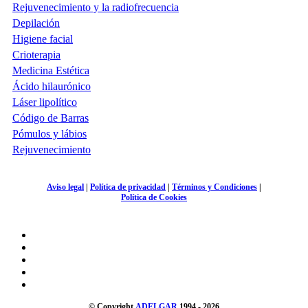
Rejuvenecimiento y la radiofrecuencia
Depilación
Higiene facial
Crioterapia
Medicina Estética
Ácido hilaurónico
Láser lipolítico
Código de Barras
Pómulos y lábios
Rejuvenecimiento
Aviso legal
|
Política de privacidad
|
Términos y Condiciones
|
Política de Cookies
© Copyright
ADELGAR
1994 - 2026