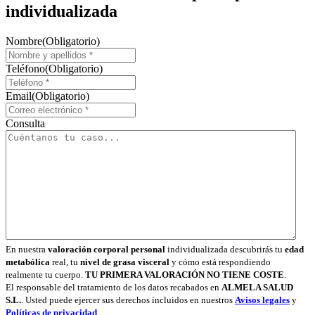
individualizada
Nombre
(Obligatorio)
Teléfono
(Obligatorio)
Email
(Obligatorio)
Consulta
En nuestra
valoración corporal personal
individualizada descubrirás tu
edad
metabólica
real, tu
nivel de grasa visceral
y cómo está respondiendo
realmente tu cuerpo.
TU PRIMERA VALORACIÓN NO TIENE COSTE
.
El responsable del tratamiento de los datos recabados en
ALMELA SALUD
S.L.
. Usted puede ejercer sus derechos incluidos en nuestros
Avisos legales
y
Políticas de privacidad
.