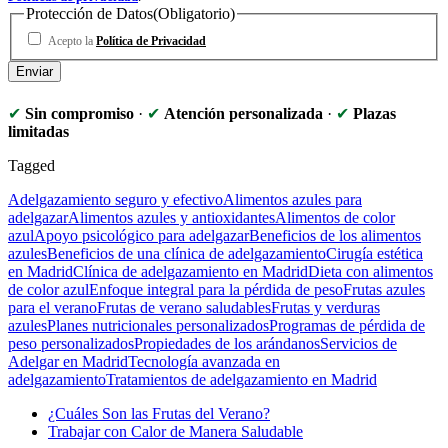
Protección de Datos
(Obligatorio)
Acepto la
Política de Privacidad
✔
Sin compromiso
·
✔
Atención personalizada
·
✔
Plazas
limitadas
Tagged
Adelgazamiento seguro y efectivo
Alimentos azules para
adelgazar
Alimentos azules y antioxidantes
Alimentos de color
azul
Apoyo psicológico para adelgazar
Beneficios de los alimentos
azules
Beneficios de una clínica de adelgazamiento
Cirugía estética
en Madrid
Clínica de adelgazamiento en Madrid
Dieta con alimentos
de color azul
Enfoque integral para la pérdida de peso
Frutas azules
para el verano
Frutas de verano saludables
Frutas y verduras
azules
Planes nutricionales personalizados
Programas de pérdida de
peso personalizados
Propiedades de los arándanos
Servicios de
Adelgar en Madrid
Tecnología avanzada en
adelgazamiento
Tratamientos de adelgazamiento en Madrid
¿Cuáles Son las Frutas del Verano?
Trabajar con Calor de Manera Saludable