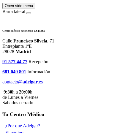
Open side menu
Barra lateral
Centro médico autorizado
CS15360
Calle
Francisco Silvela
, 71
Entreplanta 1ºE
28028
Madrid
91 577 44 77
Recepción
681 049 801
Información
contacto@
adelgar
.es
9:30
h a
20:00
h
de Lunes a Viernes
Sábados cerrado
Tu Centro Médico
¿Por qué Adelgar?
El equipo