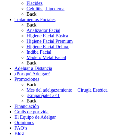
Flacidez
Celulitis | Lipedema
Back
Tratamientos Faciales
Back
Analizador Facial
Higiene Facial Básica
Higiene Facial Premium
Higiene Facial Deluxe
Indiba Facial
Madero Metal Facial
Back
Adelgar a Distancia
¿Por qué Adelgar?
Promociones
Back
Mes del adelgazamiento + Cirugía Estética
¡Emparéjate! 2×1
Back
Financiación
Gratis de por vida
El Equipo de Adelgar
Opiniones
FAQ’s
Blog