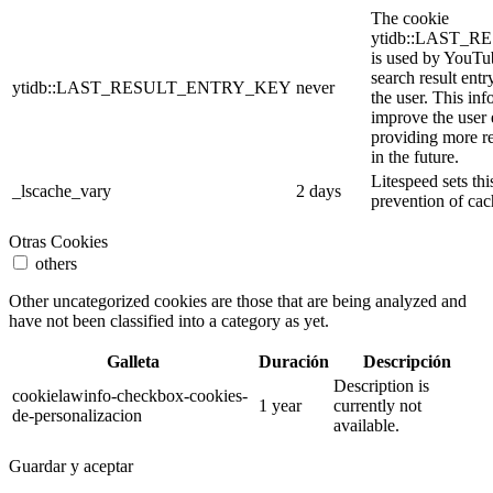
The cookie
ytidb::LAST_
is used by YouTube
search result entr
ytidb::LAST_RESULT_ENTRY_KEY
never
the user. This inf
improve the user
providing more re
in the future.
Litespeed sets thi
_lscache_vary
2 days
prevention of cac
Otras Cookies
others
Other uncategorized cookies are those that are being analyzed and
have not been classified into a category as yet.
Galleta
Duración
Descripción
Description is
cookielawinfo-checkbox-cookies-
1 year
currently not
de-personalizacion
available.
Guardar y aceptar