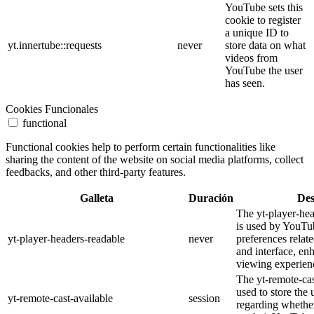
YouTube sets this
cookie to register
a unique ID to
yt.innertube::requests
never
store data on what
videos from
YouTube the user
has seen.
Cookies Funcionales
functional
Functional cookies help to perform certain functionalities like
sharing the content of the website on social media platforms, collect
feedbacks, and other third-party features.
Galleta
Duración
Des
The yt-player-he
is used by YouTub
yt-player-headers-readable
never
preferences relat
and interface, en
viewing experien
The yt-remote-cas
used to store the 
yt-remote-cast-available
session
regarding whether