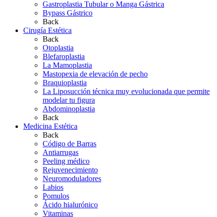
Gastroplastia Tubular o Manga Gástrica
Bypass Gástrico
Back
Cirugía Estética
Back
Otoplastia
Blefaroplastia
La Mamoplastia
Mastopexia de elevación de pecho
Braquioplastia
La Liposucción técnica muy evolucionada que permite
modelar tu figura
Abdominoplastia
Back
Medicina Estética
Back
Código de Barras
Antiarrugas
Peeling médico
Rejuvenecimiento
Neuromoduladores
Labios
Pomulos
Ácido hialurónico
Vitaminas