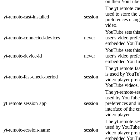
on their YouTube 
The yt-remote-cas
used to store the 
yt-remote-cast-installed
session
preferences usi
video.
YouTube sets this
yt-remote-connected-devices
never
user's video pref
embedded YouTub
YouTube sets this
yt-remote-device-id
never
user's video pref
embedded YouTub
The yt-remote-fa
is used by YouTub
yt-remote-fast-check-period
session
video player pre
YouTube videos.
The yt-remote-ses
used by YouTube 
yt-remote-session-app
session
preferences and i
interface of the
video player.
The yt-remote-se
used by YouTube t
yt-remote-session-name
session
video player pref
embedded YouTub