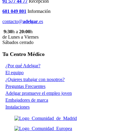
91 577 44 77
Recepción
681 049 801
Información
contacto@
adelgar
.es
9:30
h a
20:00
h
de Lunes a Viernes
Sábados cerrado
Tu Centro Médico
¿Por qué Adelgar?
El equipo
¿Quieres trabajar con nosotros?
Preguntas Frecuentes
Adelgar promueve el empleo joven
Embajadores de marca
Instalaciones