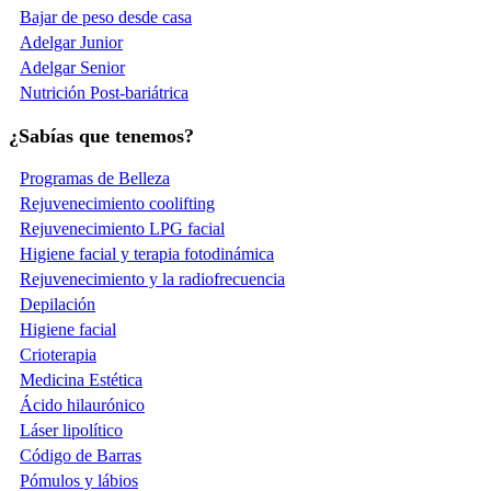
Bajar de peso desde casa
Adelgar Junior
Adelgar Senior
Nutrición Post-bariátrica
¿Sabías que tenemos?
Programas de Belleza
Rejuvenecimiento coolifting
Rejuvenecimiento LPG facial
Higiene facial y terapia fotodinámica
Rejuvenecimiento y la radiofrecuencia
Depilación
Higiene facial
Crioterapia
Medicina Estética
Ácido hilaurónico
Láser lipolítico
Código de Barras
Pómulos y lábios