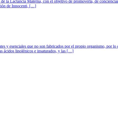
de la Lactancia Materna, con el objetivo de promoverla, de concienciar 
ión de Innocenti, […]
s y esenciales que no son fabricados por el propio organismo, por lo q
 ácidos linolénicos e insaturados, y las […]