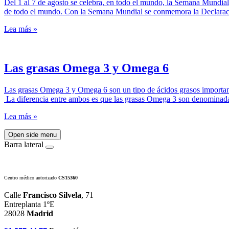
Del 1 al 7 de agosto se celebra, en todo el mundo, la Semana Mundial 
de todo el mundo. Con la Semana Mundial se conmemora la Declarac
Lea más »
Las grasas Omega 3 y Omega 6
Las grasas Omega 3 y Omega 6 son un tipo de ácidos grasos importante
La diferencia entre ambos es que las grasas Omega 3 son denominadas
Lea más »
Open side menu
Barra lateral
Centro médico autorizado
CS15360
Calle
Francisco Silvela
, 71
Entreplanta 1ºE
28028
Madrid