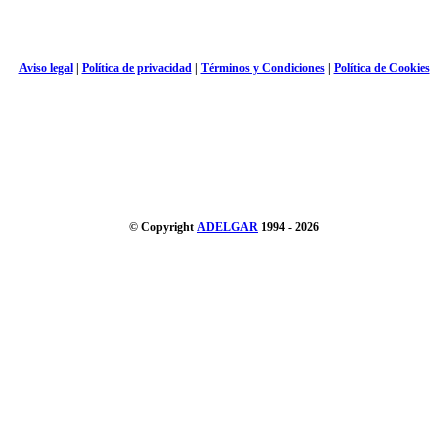
Aviso legal
|
Política de privacidad
|
Términos y Condiciones
|
Política de Cookies
© Copyright
ADELGAR
1994 - 2026