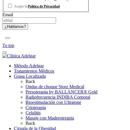
Acepto la
Política de Privacidad
Email
To top
Método Adelgar
Tratamientos Médicos
Grasa Localizada
Back
Ondas de choque Storz Medical
Presoterapia by BALLANCER® Gold
Radiofrecuencia INDIBA Corporal
Bioestimulación con Ultratone
Crioterapia
Celulitis
Masaje con Maderoterapia
Back
Cirugía de la Obesidad