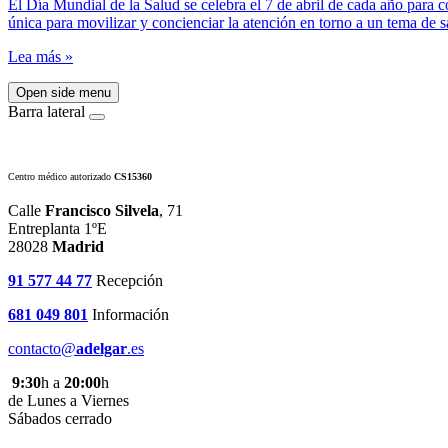
El Día Mundial de la Salud se celebra el 7 de abril de cada año para
única para movilizar y concienciar la atención en torno a un tema de 
Lea más »
Open side menu
Barra lateral
Centro médico autorizado
CS15360
Calle
Francisco Silvela
, 71
Entreplanta 1ºE
28028
Madrid
91 577 44 77
Recepción
681 049 801
Información
contacto@
adelgar
.es
9:30
h a
20:00
h
de Lunes a Viernes
Sábados cerrado