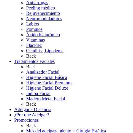
Antiarrugas
Peeling médico
Rejuvenecimiento
Neuromoduladores
Labios
Pomulos
Ácido hialurónico
Vitaminas
Flacidez
Celulitis | Lipedema
Back
Tratamientos Faciales
Back
Analizador Facial
Higiene Facial Básica
Higiene Facial Premium
Higiene Facial Deluxe
Indiba Facial
Madero Metal Facial
Back
Adelgar a Distancia
¿Por qué Adelgar?
Promociones
Back
Mes del adelgazamiento + Cirugía Estética