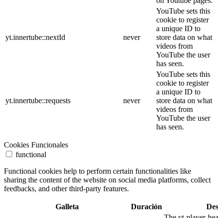
on Youtube pages.
YouTube sets this
cookie to register
a unique ID to
yt.innertube::nextId
never
store data on what
videos from
YouTube the user
has seen.
YouTube sets this
cookie to register
a unique ID to
yt.innertube::requests
never
store data on what
videos from
YouTube the user
has seen.
Cookies Funcionales
functional
Functional cookies help to perform certain functionalities like
sharing the content of the website on social media platforms, collect
feedbacks, and other third-party features.
Galleta
Duración
Des
The yt-player-he