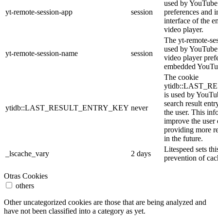
used by YouTube 
yt-remote-session-app
session
preferences and i
interface of the
video player.
The yt-remote-se
used by YouTube t
yt-remote-session-name
session
video player pref
embedded YouTub
The cookie
ytidb::LAST_
is used by YouTube
search result entr
ytidb::LAST_RESULT_ENTRY_KEY
never
the user. This inf
improve the user
providing more re
in the future.
Litespeed sets thi
_lscache_vary
2 days
prevention of cac
Otras Cookies
others
Other uncategorized cookies are those that are being analyzed and
have not been classified into a category as yet.