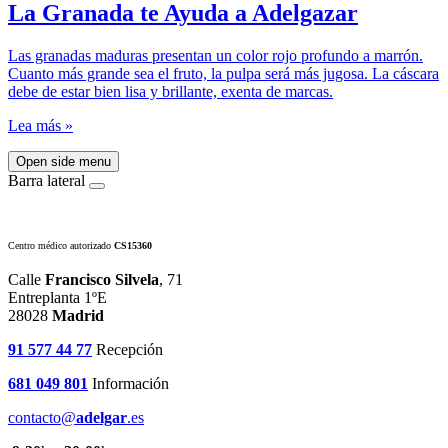
La Granada te Ayuda a Adelgazar
Las granadas maduras presentan un color rojo profundo a marrón.
Cuanto más grande sea el fruto, la pulpa será más jugosa. La cáscara
debe de estar bien lisa y brillante, exenta de marcas.
Lea más »
Open side menu
Barra lateral
Centro médico autorizado
CS15360
Calle
Francisco Silvela
, 71
Entreplanta 1ºE
28028
Madrid
91 577 44 77
Recepción
681 049 801
Información
contacto@
adelgar
.es