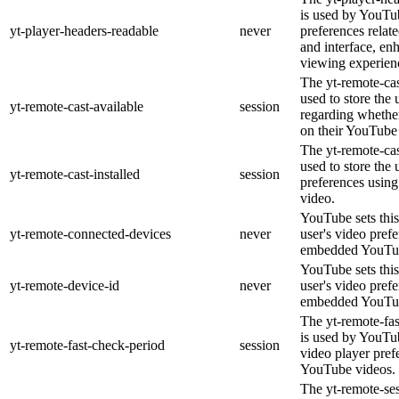
is used by YouTub
yt-player-headers-readable
never
preferences relat
and interface, en
viewing experien
The yt-remote-cas
used to store the 
yt-remote-cast-available
session
regarding whether
on their YouTube 
The yt-remote-cas
used to store the 
yt-remote-cast-installed
session
preferences usi
video.
YouTube sets this
yt-remote-connected-devices
never
user's video pref
embedded YouTub
YouTube sets this
yt-remote-device-id
never
user's video pref
embedded YouTub
The yt-remote-fa
is used by YouTub
yt-remote-fast-check-period
session
video player pre
YouTube videos.
The yt-remote-ses