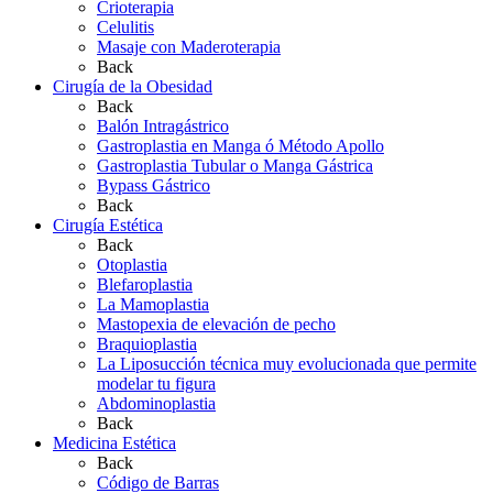
Crioterapia
Celulitis
Masaje con Maderoterapia
Back
Cirugía de la Obesidad
Back
Balón Intragástrico
Gastroplastia en Manga ó Método Apollo
Gastroplastia Tubular o Manga Gástrica
Bypass Gástrico
Back
Cirugía Estética
Back
Otoplastia
Blefaroplastia
La Mamoplastia
Mastopexia de elevación de pecho
Braquioplastia
La Liposucción técnica muy evolucionada que permite
modelar tu figura
Abdominoplastia
Back
Medicina Estética
Back
Código de Barras