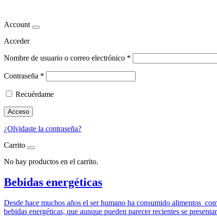
guarana
Account
Acceder
Nombre de usuario o correo electrónico
*
Contraseña
*
Recuérdame
Acceso
¿Olvidaste la contraseña?
Carrito
No hay productos en el carrito.
Bebidas energéticas
Desde hace muchos años el ser humano ha consumido alimentos como el 
bebidas energéticas, que aunque pueden parecer recientes se present