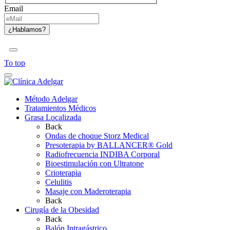
Email
To top
Método Adelgar
Tratamientos Médicos
Grasa Localizada
Back
Ondas de choque Storz Medical
Presoterapia by BALLANCER® Gold
Radiofrecuencia INDIBA Corporal
Bioestimulación con Ultratone
Crioterapia
Celulitis
Masaje con Maderoterapia
Back
Cirugía de la Obesidad
Back
Balón Intragástrico