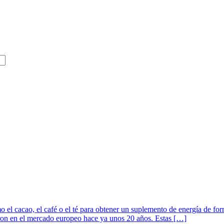
cacao, el café o el té para obtener un suplemento de energía de forma n
aron en el mercado europeo hace ya unos 20 años. Estas […]