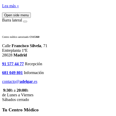
Lea más »
Open side menu
Barra lateral
Centro médico autorizado
CS15360
Calle
Francisco Silvela
, 71
Entreplanta 1ºE
28028
Madrid
91 577 44 77
Recepción
681 049 801
Información
contacto@
adelgar
.es
9:30
h a
20:00
h
de Lunes a Viernes
Sábados cerrado
Tu Centro Médico