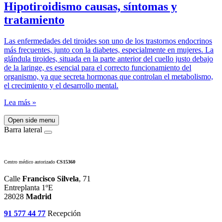
Hipotiroidismo causas, síntomas y
tratamiento
Las enfermedades del tiroides son uno de los trastornos endocrinos
más frecuentes, junto con la diabetes, especialmente en mujeres. La
glándula tiroides, situada en la parte anterior del cuello justo debajo
de la laringe, es esencial para el correcto funcionamiento del
organismo, ya que secreta hormonas que controlan el metabolismo,
el crecimiento y el desarrollo mental.
Lea más »
Open side menu
Barra lateral
Centro médico autorizado
CS15360
Calle
Francisco Silvela
, 71
Entreplanta 1ºE
28028
Madrid
91 577 44 77
Recepción