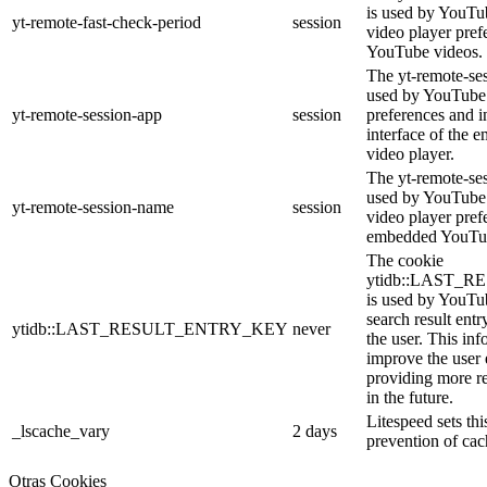
is used by YouTub
yt-remote-fast-check-period
session
video player pre
YouTube videos.
The yt-remote-ses
used by YouTube 
yt-remote-session-app
session
preferences and i
interface of the
video player.
The yt-remote-se
used by YouTube t
yt-remote-session-name
session
video player pref
embedded YouTub
The cookie
ytidb::LAST_
is used by YouTube
search result entr
ytidb::LAST_RESULT_ENTRY_KEY
never
the user. This inf
improve the user
providing more re
in the future.
Litespeed sets thi
_lscache_vary
2 days
prevention of cac
Otras Cookies