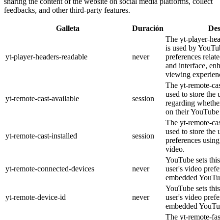
sharing the content of the website on social media platforms, collect
feedbacks, and other third-party features.
Galleta
Duración
Des
The yt-player-he
is used by YouTub
yt-player-headers-readable
never
preferences relat
and interface, en
viewing experien
The yt-remote-cas
used to store the 
yt-remote-cast-available
session
regarding whether
on their YouTube 
The yt-remote-cas
used to store the 
yt-remote-cast-installed
session
preferences usi
video.
YouTube sets this
yt-remote-connected-devices
never
user's video pref
embedded YouTub
YouTube sets this
yt-remote-device-id
never
user's video pref
embedded YouTub
The yt-remote-fa