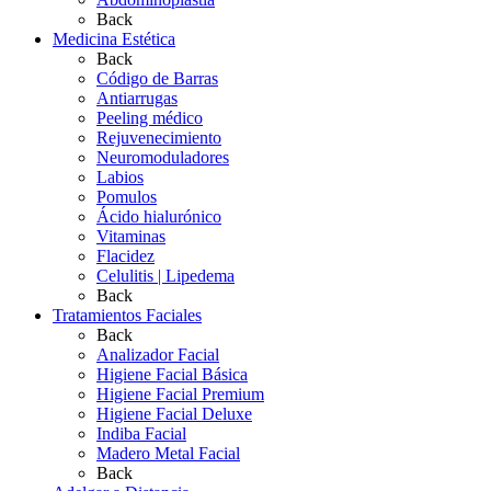
Back
Medicina Estética
Back
Código de Barras
Antiarrugas
Peeling médico
Rejuvenecimiento
Neuromoduladores
Labios
Pomulos
Ácido hialurónico
Vitaminas
Flacidez
Celulitis | Lipedema
Back
Tratamientos Faciales
Back
Analizador Facial
Higiene Facial Básica
Higiene Facial Premium
Higiene Facial Deluxe
Indiba Facial
Madero Metal Facial
Back