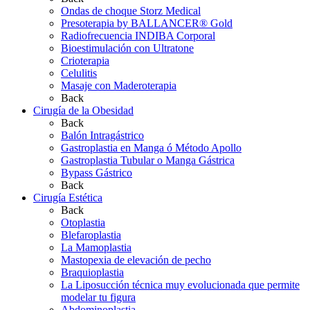
Ondas de choque Storz Medical
Presoterapia by BALLANCER® Gold
Radiofrecuencia INDIBA Corporal
Bioestimulación con Ultratone
Crioterapia
Celulitis
Masaje con Maderoterapia
Back
Cirugía de la Obesidad
Back
Balón Intragástrico
Gastroplastia en Manga ó Método Apollo
Gastroplastia Tubular o Manga Gástrica
Bypass Gástrico
Back
Cirugía Estética
Back
Otoplastia
Blefaroplastia
La Mamoplastia
Mastopexia de elevación de pecho
Braquioplastia
La Liposucción técnica muy evolucionada que permite
modelar tu figura
Abdominoplastia