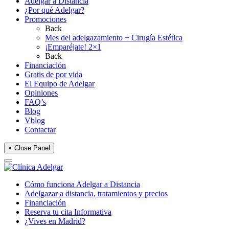
Adelgar a Distancia
¿Por qué Adelgar?
Promociones
Back
Mes del adelgazamiento + Cirugía Estética
¡Emparéjate! 2×1
Back
Financiación
Gratis de por vida
El Equipo de Adelgar
Opiniones
FAQ’s
Blog
Vblog
Contactar
× Close Panel
Cómo funciona Adelgar a Distancia
Adelgazar a distancia, tratamientos y precios
Financiación
Reserva tu cita Informativa
¿Vives en Madrid?