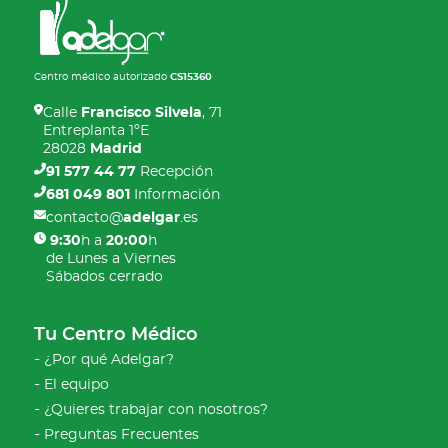
Centro médico autorizado
CS15360
Calle
Francisco Silvela
, 71
Entreplanta 1ºE
28028
Madrid
91 577 44 77
Recepción
681 049 801
Información
contacto@
adelgar
.es
9:30
h a
20:00
h
de Lunes a Viernes
Sábados cerrado
Tu Centro Médico
¿Por qué Adelgar?
El equipo
¿Quieres trabajar con nosotros?
Preguntas Frecuentes