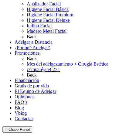
Analizador Facial
Higiene Facial Básica
Higiene Facial Premium
Higiene Facial Deluxe
Indiba Facial
Madero Metal Facial
Back
Adelgar a Distancia
¿Por qué Adelgar?
Promociones
Back
Mes del adelgazamiento + Cirugía Estética
¡Emparéjate! 2×1
Back
Financiación
Gratis de por vida
El Equipo de Adelgar
Opiniones
FAQ’s
Blog
Vblog
Contactar
× Close Panel