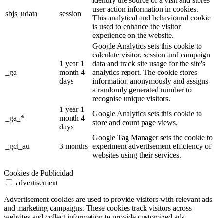
identify the source of a visit and stores
user action information in cookies.
sbjs_udata
session
This analytical and behavioural cookie
is used to enhance the visitor
experience on the website.
Google Analytics sets this cookie to
calculate visitor, session and campaign
1 year 1
data and track site usage for the site's
_ga
month 4
analytics report. The cookie stores
days
information anonymously and assigns
a randomly generated number to
recognise unique visitors.
1 year 1
Google Analytics sets this cookie to
_ga_*
month 4
store and count page views.
days
Google Tag Manager sets the cookie to
_gcl_au
3 months
experiment advertisement efficiency of
websites using their services.
Cookies de Publicidad
advertisement
Advertisement cookies are used to provide visitors with relevant ads
and marketing campaigns. These cookies track visitors across
websites and collect information to provide customized ads.