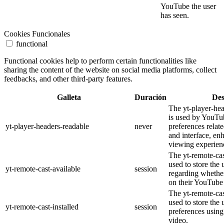
YouTube the user
has seen.
Cookies Funcionales
functional
Functional cookies help to perform certain functionalities like
sharing the content of the website on social media platforms, collect
feedbacks, and other third-party features.
Galleta
Duración
Des
The yt-player-he
is used by YouTub
yt-player-headers-readable
never
preferences relat
and interface, en
viewing experien
The yt-remote-cas
used to store the 
yt-remote-cast-available
session
regarding whether
on their YouTube 
The yt-remote-cas
used to store the 
yt-remote-cast-installed
session
preferences usi
video.