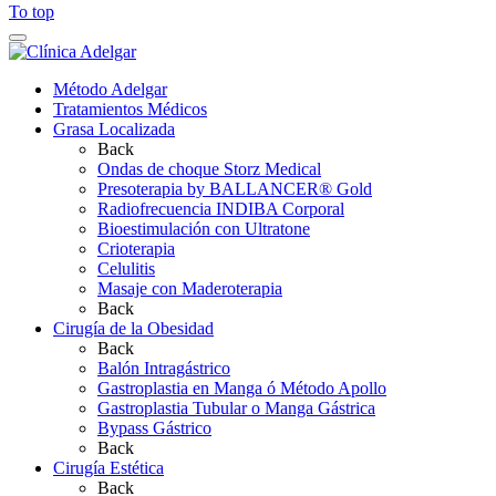
To top
Método Adelgar
Tratamientos Médicos
Grasa Localizada
Back
Ondas de choque Storz Medical
Presoterapia by BALLANCER® Gold
Radiofrecuencia INDIBA Corporal
Bioestimulación con Ultratone
Crioterapia
Celulitis
Masaje con Maderoterapia
Back
Cirugía de la Obesidad
Back
Balón Intragástrico
Gastroplastia en Manga ó Método Apollo
Gastroplastia Tubular o Manga Gástrica
Bypass Gástrico
Back
Cirugía Estética
Back