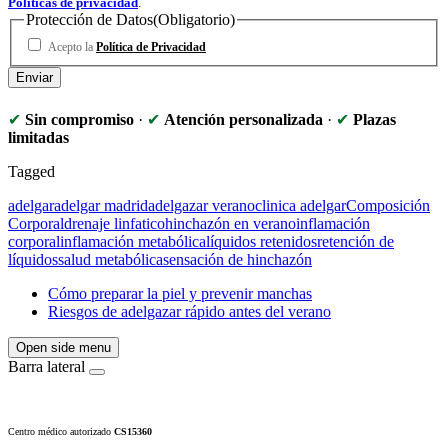
Políticas de privacidad
.
Protección de Datos
(Obligatorio)
Acepto la
Política de Privacidad
✔
Sin compromiso
·
✔
Atención personalizada
·
✔
Plazas
limitadas
Tagged
adelgar
adelgar madrid
adelgazar verano
clinica adelgar
Composición
Corporal
drenaje linfatico
hinchazón en verano
inflamación
corporal
inflamación metabólica
líquidos retenidos
retención de
líquidos
salud metabólica
sensación de hinchazón
Cómo preparar la piel y prevenir manchas
Riesgos de adelgazar rápido antes del verano
Open side menu
Barra lateral
Centro médico autorizado
CS15360