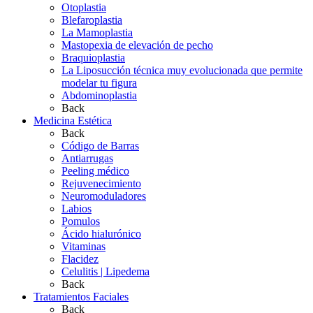
Otoplastia
Blefaroplastia
La Mamoplastia
Mastopexia de elevación de pecho
Braquioplastia
La Liposucción técnica muy evolucionada que permite
modelar tu figura
Abdominoplastia
Back
Medicina Estética
Back
Código de Barras
Antiarrugas
Peeling médico
Rejuvenecimiento
Neuromoduladores
Labios
Pomulos
Ácido hialurónico
Vitaminas
Flacidez
Celulitis | Lipedema
Back
Tratamientos Faciales
Back