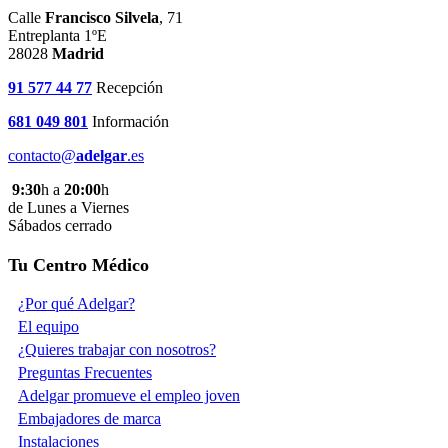
Calle
Francisco Silvela
, 71
Entreplanta 1ºE
28028
Madrid
91 577 44 77
Recepción
681 049 801
Información
contacto@
adelgar
.es
9:30
h a
20:00
h
de Lunes a Viernes
Sábados cerrado
Tu Centro Médico
¿Por qué Adelgar?
El equipo
¿Quieres trabajar con nosotros?
Preguntas Frecuentes
Adelgar promueve el empleo joven
Embajadores de marca
Instalaciones