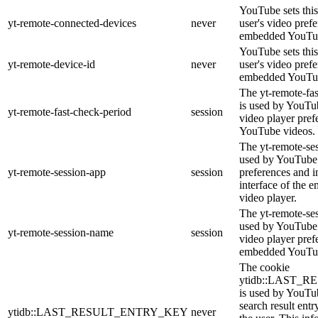
YouTube sets this
yt-remote-connected-devices
never
user's video pref
embedded YouTub
YouTube sets this
yt-remote-device-id
never
user's video pref
embedded YouTub
The yt-remote-fa
is used by YouTub
yt-remote-fast-check-period
session
video player pre
YouTube videos.
The yt-remote-ses
used by YouTube 
yt-remote-session-app
session
preferences and i
interface of the
video player.
The yt-remote-se
used by YouTube t
yt-remote-session-name
session
video player pref
embedded YouTub
The cookie
ytidb::LAST_
is used by YouTube
search result entr
ytidb::LAST_RESULT_ENTRY_KEY
never