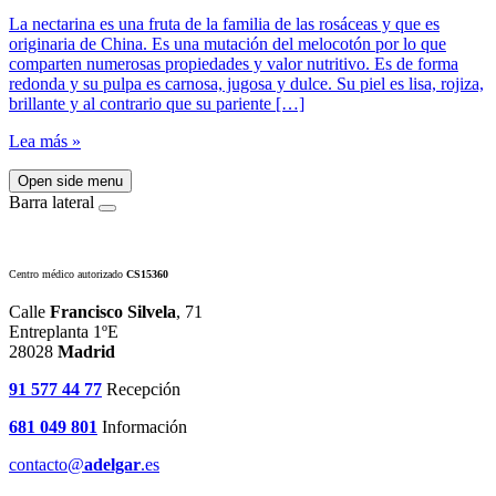
La nectarina es una fruta de la familia de las rosáceas y que es
originaria de China. Es una mutación del melocotón por lo que
comparten numerosas propiedades y valor nutritivo. Es de forma
redonda y su pulpa es carnosa, jugosa y dulce. Su piel es lisa, rojiza,
brillante y al contrario que su pariente […]
Lea más »
Open side menu
Barra lateral
Centro médico autorizado
CS15360
Calle
Francisco Silvela
, 71
Entreplanta 1ºE
28028
Madrid
91 577 44 77
Recepción
681 049 801
Información
contacto@
adelgar
.es