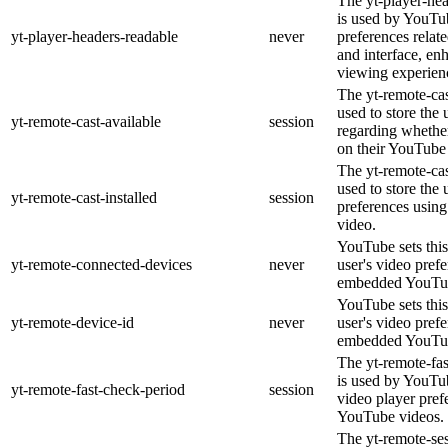
The yt-player-he
is used by YouTub
yt-player-headers-readable
never
preferences relat
and interface, en
viewing experien
The yt-remote-cas
used to store the 
yt-remote-cast-available
session
regarding whether
on their YouTube 
The yt-remote-cas
used to store the 
yt-remote-cast-installed
session
preferences usi
video.
YouTube sets this
yt-remote-connected-devices
never
user's video pref
embedded YouTub
YouTube sets this
yt-remote-device-id
never
user's video pref
embedded YouTub
The yt-remote-fa
is used by YouTub
yt-remote-fast-check-period
session
video player pre
YouTube videos.
The yt-remote-ses