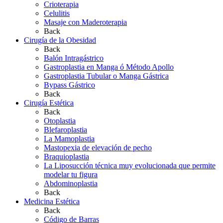
Crioterapia
Celulitis
Masaje con Maderoterapia
Back
Cirugía de la Obesidad
Back
Balón Intragástrico
Gastroplastia en Manga ó Método Apollo
Gastroplastia Tubular o Manga Gástrica
Bypass Gástrico
Back
Cirugía Estética
Back
Otoplastia
Blefaroplastia
La Mamoplastia
Mastopexia de elevación de pecho
Braquioplastia
La Liposucción técnica muy evolucionada que permite
modelar tu figura
Abdominoplastia
Back
Medicina Estética
Back
Código de Barras