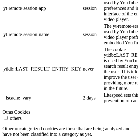
used by YouTube 
yt-remote-session-app
session
preferences and i
interface of the
video player.
The yt-remote-se
used by YouTube t
yt-remote-session-name
session
video player pref
embedded YouTub
The cookie
ytidb::LAST_
is used by YouTube
search result entr
ytidb::LAST_RESULT_ENTRY_KEY
never
the user. This inf
improve the user
providing more re
in the future.
Litespeed sets thi
_lscache_vary
2 days
prevention of cac
Otras Cookies
others
Other uncategorized cookies are those that are being analyzed and
have not been classified into a category as yet.