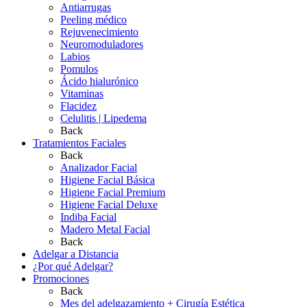
Antiarrugas
Peeling médico
Rejuvenecimiento
Neuromoduladores
Labios
Pomulos
Ácido hialurónico
Vitaminas
Flacidez
Celulitis | Lipedema
Back
Tratamientos Faciales
Back
Analizador Facial
Higiene Facial Básica
Higiene Facial Premium
Higiene Facial Deluxe
Indiba Facial
Madero Metal Facial
Back
Adelgar a Distancia
¿Por qué Adelgar?
Promociones
Back
Mes del adelgazamiento + Cirugía Estética