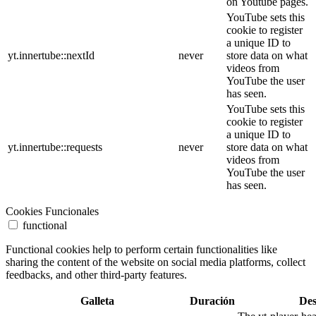
on Youtube pages.
YouTube sets this
cookie to register
a unique ID to
yt.innertube::nextId
never
store data on what
videos from
YouTube the user
has seen.
YouTube sets this
cookie to register
a unique ID to
yt.innertube::requests
never
store data on what
videos from
YouTube the user
has seen.
Cookies Funcionales
functional
Functional cookies help to perform certain functionalities like
sharing the content of the website on social media platforms, collect
feedbacks, and other third-party features.
Galleta
Duración
Des