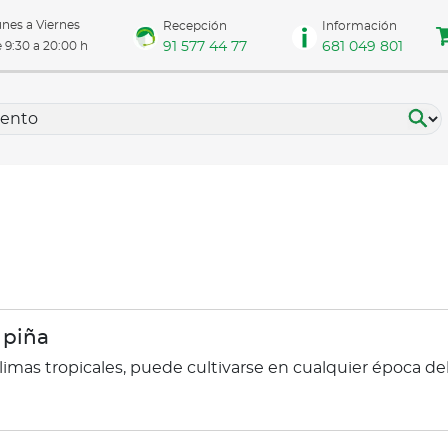
nes a Viernes
Recepción
Información
91 577 44 77
681 049 801
 9:30 a 20:00 h
 piña
climas tropicales, puede cultivarse en cualquier época d