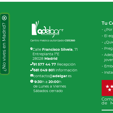
Tu C
¿No vives en Madrid?
¿Por
El e
Centro médico autorizado
CS15360
¿Qui
Preg
Calle
Francisco Silvela
, 71
Entreplanta 1ºE
Adel
28028
Madrid
jove
91 577 44 77
Recepción
Emba
681 049 801
Información
Inst
contacto@
adelgar
.es
9:30
h a
20:00
h
de Lunes a Viernes
Sábados cerrado