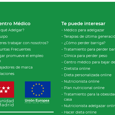
entro Médico
Te puede interesar
 qué Adelgar?
Médico para adelgazar
quipo
Terapias de última generaci
eres trabajar con nosotros?
¿Cómo perder barriga?
untas Frecuentes
Tratamiento para perder bar
gar promueve el empleo
Clínica para perder peso
n
Centro médico para bajar d
jadores de marca
Dietista online
alaciones
Dieta personalizada online
Nutricionista online
Plan nutricional online
Tratamiento para la obesida
casa
Nutricionista adelgazar onli
Hacer dieta online